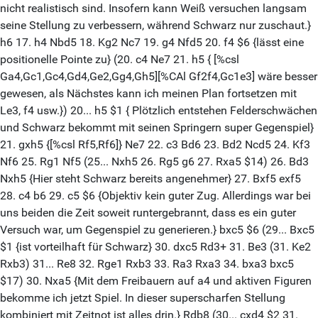
nicht realistisch sind. Insofern kann Weiß versuchen langsam
seine Stellung zu verbessern, während Schwarz nur zuschaut.}
h6 17. h4 Nbd5 18. Kg2 Nc7 19. g4 Nfd5 20. f4 $6 {lässt eine
positionelle Pointe zu} (20. c4 Ne7 21. h5 { [%csl
Ga4,Gc1,Gc4,Gd4,Ge2,Gg4,Gh5][%CAl Gf2f4,Gc1e3] wäre besser
gewesen, als Nächstes kann ich meinen Plan fortsetzen mit
Le3, f4 usw.}) 20... h5 $1 { Plötzlich entstehen Felderschwächen
und Schwarz bekommt mit seinen Springern super Gegenspiel}
21. gxh5 {[%csl Rf5,Rf6]} Ne7 22. c3 Bd6 23. Bd2 Ncd5 24. Kf3
Nf6 25. Rg1 Nf5 (25... Nxh5 26. Rg5 g6 27. Rxa5 $14) 26. Bd3
Nxh5 {Hier steht Schwarz bereits angenehmer} 27. Bxf5 exf5
28. c4 b6 29. c5 $6 {Objektiv kein guter Zug. Allerdings war bei
uns beiden die Zeit soweit runtergebrannt, dass es ein guter
Versuch war, um Gegenspiel zu generieren.} bxc5 $6 (29... Bxc5
$1 {ist vorteilhaft für Schwarz} 30. dxc5 Rd3+ 31. Be3 (31. Ke2
Rxb3) 31... Re8 32. Rge1 Rxb3 33. Ra3 Rxa3 34. bxa3 bxc5
$17) 30. Nxa5 {Mit dem Freibauern auf a4 und aktiven Figuren
bekomme ich jetzt Spiel. In dieser superscharfen Stellung
kombiniert mit Zeitnot ist alles drin.} Rdb8 (30... cxd4 $2 31.