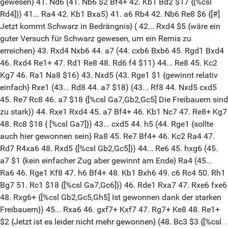
gewesen} 41. Nd6 (41. Nb6 $2 Bf4+ 42. Kb1 Bd2 $17 {[%csl
Rd4]}) 41... Ra4 42. Kb1 Bxa5) 41. a6 Rb4 42. Nb6 Re8 $6 {[#]
Jetzt kommt Schwarz in Bedrängnis} ( 42... Rxd4 $5 {wäre ein
guter Versuch für Schwarz gewesen, um ein Remis zu
erreichen} 43. Rxd4 Nxb6 44. a7 (44. cxb6 Bxb6 45. Rgd1 Bxd4
46. Rxd4 Re1+ 47. Rd1 Re8 48. Rd6 f4 $11) 44... Re8 45. Kc2
Kg7 46. Ra1 Na8 $16) 43. Nxd5 (43. Rge1 $1 {gewinnt relativ
einfach} Rxe1 (43... Rd8 44. a7 $18) (43... Rf8 44. Nxd5 cxd5
45. Re7 Rc8 46. a7 $18 {[%csl Ga7,Gb2,Gc5] Die Freibauern sind
zu stark}) 44. Rxe1 Rxd4 45. a7 Bf4+ 46. Kb1 Nc7 47. Re8+ Kg7
48. Rc8 $18 { [%csl Ga7]}) 43... cxd5 44. h5 (44. Rge1 {sollte
auch hier gewonnen sein} Ra8 45. Re7 Bf4+ 46. Kc2 Ra4 47.
Rd7 R4xa6 48. Rxd5 {[%csl Gb2,Gc5]}) 44... Re6 45. hxg6 (45.
a7 $1 {kein einfacher Zug aber gewinnt am Ende} Ra4 (45...
Ra6 46. Rge1 Kf8 47. h6 Bf4+ 48. Kb1 Bxh6 49. c6 Rc4 50. Rh1
Bg7 51. Rc1 $18 {[%csl Ga7,Gc6]}) 46. Rde1 Rxa7 47. Rxe6 fxe6
48. Rxg6+ {[%csl Gb2,Gc5,Gh5] Ist gewonnen dank der starken
Freibauern}) 45... Rxa6 46. gxf7+ Kxf7 47. Rg7+ Ke8 48. Re1+
$2 {Jetzt ist es leider nicht mehr gewonnen} (48. Bc3 $3 {[%csl