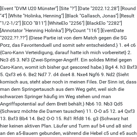
[Event "DVM U20 Münster"] [Site "?"] [Date "2022.12.28"] [Round
"4"] [White "Holinka, Henning"] [Black "Gallasch, Jonas"] [Result
"1/2-1/2"] [ECO "B11"] [WhiteElo "2256"] [BlackElo "2282"]
[Annotator "Henning Holinka"] [PlyCount "116"] [EventDate
"2022.??.??"] {Diese Partie ist von dem Match gegen die SG
Porz, das Favoritenduell und somit sehr entscheidend.} 1. e4 c6
{Caro-Kann Verteidigung, darauf hatte ich mich vorbereitet} 2.
Nc3 d5 3. Nf3 {Zwei-Springer-Angriff. Ein solides Mittel gegen
Caro-Kann, womit ich bisher gut gescored habe.} Bg4 4. h3 Bxf3
5. Qxf3 e6 6. Be2 Nd7 7. d4 dxe4 8. Nxe4 Ngf6 9. Nd2 {Sieht
komisch aus, steht aber noch in meinen Files. Der Sinn ist, dass
man dem Springertausch aus dem Weg geht, weil sich die
schwarzen Springer häufig im Weg stehen und man
Angriffspotential auf dem Brett behält.} Nb6 10. Nb3 Qd5
{Schwarz möchte die Damen tauschen} 11. O-O a5 12. a4 Qxf3
13. Bxf3 Bb4 14. Be2 O-O 15. Rd1 Rfd8 16. g3 {Schwarz hat
hier keinen aktiven Plan. Läufer und Turm auf b4 und a8 sind
an den a5-Bauern gebunden, während die Hebel c5 und e5 auch