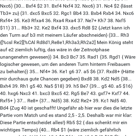
Nxc6) (30... Bxf4 $2 31. Bxf4 Nxf4 32. Nxc6) 31. Nc4 $2 {lässt
Tb3+ zu} (31. dxc5 Bxc5 32. Rgc1 Bb4 33. Bxb4 Rxb4 34. Nxc6
Rxf4+ 35. Ke3 Rfxa4 36. Rxa4 Rxa4 37. Ne7+ Kh7 38. Nxf5
$11) 31... Rb3+ 32. Ke2 Bxf4 33. dxc5 Rd8 $2 {Jetzt kann ich
den Turm auf b3 mit meinem Läufer abschneiden} (33... Rh3
{[%csl Re2][%CAl Rd8d1,Re8e1,Rh3a3,Rh2a2] Mein König steht
auf e2 ziemlich luftig, das wäre in der Zeitnotphase
unangenehm gewesen}) 34. Bc3 Bc7 35. Rad1 (35. Rgd1 { Wäre
logischer gewesen, um den anderen Turm hinterm Freibauern
zu behalten}) 35... Nf4+ 36. Ke1 g6 37. a5 $6 (37. Rxd8+ {Hätte
mir durchaus gute Chancen gegeben} Bxd8 38. Kd2 Nd5 (38...
Bxh4 39. Rh1 g5 40. Na5 $18) 39. h5 Be7 (39... g5 40. a5 $16)
40. hxg6 Nxc3 41. bxc3 Bxc5 42. Rg5 Be7 43. gxf7+ Kxf7 44.
Rxf5+ ) 37... Re8+ (37... Nd5) 38. Kd2 Re2+ 39. Kc1 Nd5 40.
Bd4 {Zug 40 ist geschafft! Ungefähr ab hier war dies die letzte
Partie vom Match und es stand 2,5 - 2,5. Deshalb war mir klar:
Diese Partie entscheidet alles!} Rb5 $2 { das schenkt mir ein
wichtiges Tempo} (40... Rb4 $1 {wäre ziemlich gefährlich