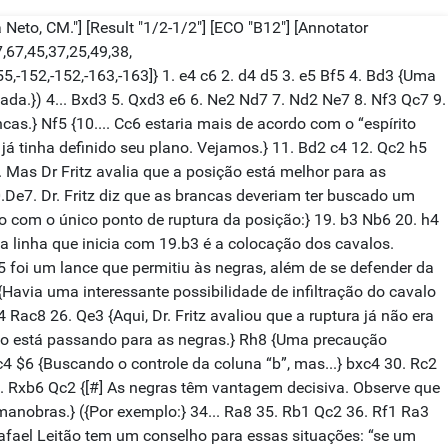
Neto, CM."] [Result "1/2-1/2"] [ECO "B12"] [Annotator
,67,45,37,25,49,38,
55,-152,-152,-163,-163]} 1. e4 c6 2. d4 d5 3. e5 Bf5 4. Bd3 {Uma
gada.}) 4... Bxd3 5. Qxd3 e6 6. Ne2 Nd7 7. Nd2 Ne7 8. Nf3 Qc7 9.
s.} Nf5 {10.... Cc6 estaria mais de acordo com o “espírito
 já tinha definido seu plano. Vejamos.} 11. Bd2 c4 12. Qc2 h5
 Mas Dr Fritz avalia que a posição está melhor para as
De7. Dr. Fritz diz que as brancas deveriam ter buscado um
do com o único ponto de ruptura da posição:} 19. b3 Nb6 20. h4
a linha que inicia com 19.b3 é a colocação dos cavalos.
g5 foi um lance que permitiu às negras, além de se defender da
avia uma interessante possibilidade de infiltração do cavalo
Rac8 26. Qe3 {Aqui, Dr. Fritz avaliou que a ruptura já não era
jogo está passando para as negras.} Rh8 {Uma precaução
c4 $6 {Buscando o controle da coluna “b”, mas...} bxc4 30. Rc2
 Rxb6 Qc2 {[#] As negras têm vantagem decisiva. Observe que
anobras.} ({Por exemplo:} 34... Ra8 35. Rb1 Qc2 36. Rf1 Ra3
fael Leitão tem um conselho para essas situações: “se um