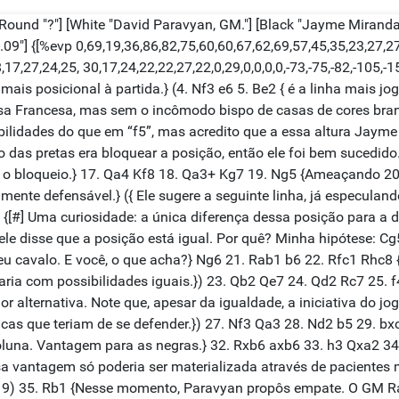
 [Round "?"] [White "David Paravyan, GM."] [Black "Jayme Miranda 
09"] {[%evp 0,69,19,36,86,82,75,60,60,67,62,69,57,45,35,23,27,27
17,27,24,25, 30,17,24,22,22,27,22,0,29,0,0,0,0,-73,-75,-82,-105,-1
ais posicional à partida.} (4. Nf3 e6 5. Be2 { é a linha mais jo
a Francesa, mas sem o incômodo bispo de casas de cores branca
ibilidades do que em “f5”, mas acredito que a essa altura Jayme
 das pretas era bloquear a posição, então ele foi bem sucedido.
r o bloqueio.} 17. Qa4 Kf8 18. Qa3+ Kg7 19. Ng5 {Ameaçando 20.
mente defensável.} ({ Ele sugere a seguinte linha, já especulan
{[#] Uma curiosidade: a única diferença dessa posição para a d
 ele disse que a posição está igual. Por quê? Minha hipótese: C
 cavalo. E você, o que acha?} Ng6 21. Rab1 b6 22. Rfc1 Rhc8 {H
ria com possibilidades iguais.}) 23. Qb2 Qe7 24. Qd2 Rc7 25. f4 
r alternativa. Note que, apesar da igualdade, a iniciativa do 
ncas que teriam de se defender.}) 27. Nf3 Qa3 28. Nd2 b5 29. bx
una. Vantagem para as negras.} 32. Rxb6 axb6 33. h3 Qxa2 34.
 vantagem só poderia ser materializada através de pacientes m
$19) 35. Rb1 {Nesse momento, Paravyan propôs empate. O GM Ra