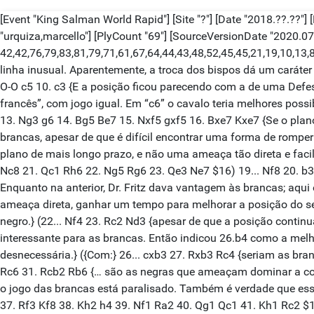
[Event "King Salman World Rapid"] [Site "?"] [Date "2018.??.??"]
"urquiza,marcello"] [PlyCount "69"] [SourceVersionDate "2020.07.
42,42,76,79,83,81,79,71,61,67,64,44,43,48,52,45,45,21,19,10,13,8,
linha inusual. Aparentemente, a troca dos bispos dá um caráter m
O-O c5 10. c3 {E a posição ficou parecendo com a de uma Defes
francês”, com jogo igual. Em “c6” o cavalo teria melhores poss
13. Ng3 g6 14. Bg5 Be7 15. Nxf5 gxf5 16. Bxe7 Kxe7 {Se o plano
brancas, apesar de que é difícil encontrar uma forma de rompe
plano de mais longo prazo, e não uma ameaça tão direta e facil
Nc8 21. Qc1 Rh6 22. Ng5 Rg6 23. Qe3 Ne7 $16) 19... Nf8 20. b3 
Enquanto na anterior, Dr. Fritz dava vantagem às brancas; aqui
ameaça direta, ganhar um tempo para melhorar a posição do seu
negro.} (22... Nf4 23. Rc2 Nd3 {apesar de que a posição continua
interessante para as brancas. Então indicou 26.b4 como a melho
desnecessária.} ({Com:} 26... cxb3 27. Rxb3 Rc4 {seriam as bra
Rc6 31. Rcb2 Rb6 {… são as negras que ameaçam dominar a col
o jogo das brancas está paralisado. Também é verdade que essa
37. Rf3 Kf8 38. Kh2 h4 39. Nf1 Ra2 40. Qg1 Qc1 41. Kh1 Rc2 