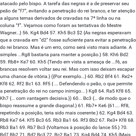
atacado pelo bispo. A tarefa das negras é a de preservar seu
peão de “f7”, evitando a penetração do rei branco, e ter atenção
a alguns temas derivados de cravadas na 7ª linha ou na
coluna “f”. Vejamos como foram as tentativas do Mestre
Wagner...} 56. Kg4 Bd4 57. Kh5 Bc3 $2 {As negras esperavam
que a cravada em "d2" fosse suficiente para evitar a penetração
do rei branco. Mas é um erro, como será visto mais adiante. A
simples ...Rg8 bastaria para manter a posição.} 58. Kh6 Bd2
59. Rb8+ Ke7 60. Kh5 {Tendo em vista a ameaça de ...f6, as
brancas resolvem voltar seu rei. Mas com isso deixam escapar
uma chance de vitória.} ({Por exemplo...} 60. Rb2 Bf4 61. Re2+
Kf8 62. Rf2 Bc1 63. Rf5 { ... Defendendo o peão, o que permite
a penetração do rei no campo inimigo... } Kg8 64. Ra5 Kf8 65.
Kh7 {... com vantagem decisiva.}) 60... Bc3 {… de modo que o
bispo reassume a grande diagonal.} 61. Rb7+ Ke6 {61.... Rf8,
repetindo a posição, teria sido mais coerente.} 62. Kg4 Bd4 63.
Rb8 Ke7 64. Kf5 Bc3 65. Rb3 Ba1 66. Rf3 Bb2 67. Re3+ Kf8 68.
Rb3 Ba1 69. Rb7 Bc3 {Voltamos à posição do lance 55.} 70.
Rd7 Bb2 71. Rd2 Bc3 72. Rc2 Ba1 73. Kg4 Bd4 74. Kh5 {Mais