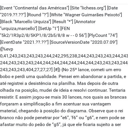
[Event "Continental das Américas"] [Site "lichess.org"] [Date
"2019.??.??"] [Round "?"] [White "Wagner Guimarães Peixoto"]
[Black "Marcello Urquiza"] [Result "*"] [Annotator
"urquiza,marcello"] [SetUp "1"] [FEN
"5k2/1R3p2/8/5KP1/8/2b5/8/8 w - - 0 56"] [PlyCount "74"]
[EventDate "2021.??.??"] [SourceVersionDate "2020.07.09"]
{[%evp
0,41,243,243,243,243,244,242,295,238,244,243,243,243,244,243
244,243,243,243,244,244,244,244,244,244,244,243,243,243,244
243,243,243,404,27,27,27] [#]} {No 25º lance, cometi um erro
bobo e perdi uma qualidade. Pensei em abandonar a partida, e
até registrei a desistência na planilha. Mas depois de outra
olhada na posição, mudei de ideia e resolvi continuar. Tentaria
resistir. E assim jogou-se mais 30 lances, nos quais as brancas
forçaram a simplificação a fim acentuar sua vantagem
material, chegando à posição do diagrama. Observe que o rei
branco não pode penetrar por “e6”, 'f6” ou “g6”, e nem pode se
afastar muito do peão de “g5”, já que ele ficaria sujeito a ser