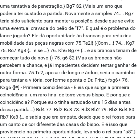
uma tentativa de penetração.} Bg7 $2 {Mais um erro que
poderia ter custado a partida. Novamente a simples 74.... Rg7
teria sido suficiente para manter a posição, desde que se evite
uma eventual cravada do peão de “f7”. E qual é o problema do
lance jogado? Ele dá oportunidade às brancas para reduzir a
mobilidade das peças negras com 75.Te2!} ({Com ...} 74... Kg7
75. Rc7 Kg8 {... e se ...} 76. Kh6 Bg7+ {... e as brancas teriam de
começar tudo de novo.}) 75. g6 $2 {Mas as brancas não
percebem a chance, e já impacientes decidem tentar ganhar de
outra forma. 75.Te2, apesar de longo e árduo, seria o caminho
para tentar a vitória, conforme aponta o Dr. Fritz.} fxg6+ 76.
Kxg6 {[#] - Primeira coincidência - E eis que surge a primeira
coincidência: um raro final de torre versus bispo. E por que a
coincidência? Porque eu o tinha estudado uns 15 dias antes
dessa partida...} Bd4 77. Rd2 Bc3 78. Rd3 Bb2 79. Rb3 Bd4 80.
Rb7 Ke8 {… e sabia que era empate, desde que o rei fosse para
um canto de cor diferente das casas do bispo. E é isso que
providencio na primeira oportunidade, levando o rei para “a8”.}