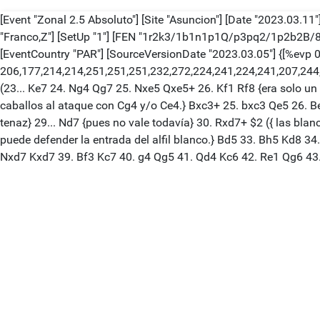
[Event "Zonal 2.5 Absoluto"] [Site "Asuncion"] [Date "2023.03.11"]
"Franco,Z"] [SetUp "1"] [FEN "1r2k3/1b1n1p1Q/p3pq2/1p2b2B/8/
[EventCountry "PAR"] [SourceVersionDate "2023.03.05"] {[%evp 
206,177,214,214,251,251,251,232,272,224,241,224,241,207,244,2
(23... Ke7 24. Ng4 Qg7 25. Nxe5 Qxe5+ 26. Kf1 Rf8 {era solo un
caballos al ataque con Cg4 y/o Ce4.} Bxc3+ 25. bxc3 Qe5 26. Be
tenaz} 29... Nd7 {pues no vale todavía} 30. Rxd7+ $2 ({ las bla
puede defender la entrada del alfil blanco.} Bd5 33. Bh5 Kd8 3
Nxd7 Kxd7 39. Bf3 Kc7 40. g4 Qg5 41. Qd4 Kc6 42. Re1 Qg6 43