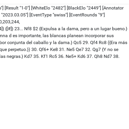
"] [Result "1-0"] [WhiteElo "2482"] [BlackElo "2449"] [Annotator
2023.03.05"] [EventType "swiss"] [EventRounds "9"]
0,203,244,
{[#]} 23... Nf8 $2 {Expulsa a la dama, pero a un lugar bueno.}
umna d es importante, las blancas planean incorporar sus
abor conjunta del caballo y la dama.} Qc5 29. Qf4 Rc8 ({Era más
jaque perpetuo.}) 30. Qf6+ Ke8 31. Ne5 Qe7 32. Qg7 {Y no se
 las negras.} Kd7 35. Kf1 Rc5 36. Ne5+ Kd6 37. Qh8 Nd7 38.