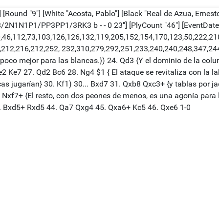
 [Round "9"] [White "Acosta, Pablo"] [Black "Real de Azua, Ernesto
2N1N1P1/PP3PP1/3RK3 b - - 0 23"] [PlyCount "46"] [EventDate "
0,46,112,73,103,126,126,132,119,205,152,154,170,123,50,222,21
12,216,212,252, 232,310,279,292,251,233,240,240,248,347,244]} 
 poco mejor para las blancas.}) 24. Qd3 {Y el dominio de la col
2 Ke7 27. Qd2 Bc6 28. Ng4 $1 { El ataque se revitaliza con la l
ncas jugarían} 30. Kf1) 30... Bxd7 31. Qxb8 Qxc3+ {y tablas por 
4. Nxf7+ {El resto, con dos peones de menos, es una agonía para
. Bxd5+ Rxd5 44. Qa7 Qxg4 45. Qxa6+ Kc5 46. Qxe6 1-0