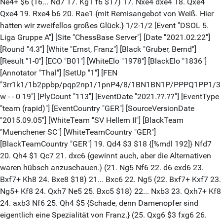
Ne4+ $6 (16... Nd7 17. Kg1 f6 $17) 17. Nxe4 dxe4 18. Qxe4
Qxe4 19. Rxe4 b6 20. Rae1 {mit Remisangebot von Weiß. Hier
hatten wir zweifellos großes Glück.} 1/2-1/2 [Event "DSOL 5.
Liga Gruppe A"] [Site "ChessBase Server"] [Date "2021.02.22"]
[Round "4.3"] [White "Ernst, Franz"] [Black "Gruber, Bernd"]
[Result "1-0"] [ECO "B01"] [WhiteElo "1978"] [BlackElo "1836"]
[Annotator "Thal"] [SetUp "1"] [FEN
"3rr1k1/1b2ppbp/pqp2np1/1pnP4/8/1BN1BN1P/PPPQ1PP1/
w - - 0 19"] [PlyCount "113"] [EventDate "2021.??.??"] [EventType
"team (rapid)"] [EventCountry "GER"] [SourceVersionDate
"2015.09.05"] [WhiteTeam "SV Hellern II"] [BlackTeam
"Muenchener SC"] [WhiteTeamCountry "GER"]
[BlackTeamCountry "GER"] 19. Qd4 $3 $18 {[%mdl 192]} Nfd7
20. Qh4 $1 Qc7 21. dxc6 {gewinnt auch, aber die Alternativen
waren hübsch anzuschauen.} (21. Ng5 Nf6 22. d6 exd6 23.
Bxf7+ Kh8 24. Bxe8 $18) 21... Bxc6 22. Ng5 (22. Bxf7+ Kxf7 23.
Ng5+ Kf8 24. Qxh7 Ne5 25. Bxc5 $18) 22... Nxb3 23. Qxh7+ Kf8
24. axb3 Nf6 25. Qh4 $5 {Schade, denn Damenopfer sind
eigentlich eine Spezialität von Franz.} (25. Qxg6 $3 fxg6 26.