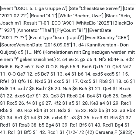
[Event "DSOL 5. Liga Gruppe A"] [Site "ChessBase Server"] [Date
"2021.02.22"] [Round "4.1"] [White "Boehm, Uwe"] [Black "Rein,
Joachim"] [Result "1-0"] [ECO "A90"] [WhiteElo "2025"] [BlackElo
"1937"] [Annotator "Thal"] [PlyCount "81"] [EventDate
"2021.??.??"] [EventType "team (rapid)"] [EventCountry "GER"]
[SourceVersionDate "2015.09.05"] 1. d4 {Kannitverstan - Don
Quijote} d5 (1... Nf6 {Korrelationen mit Enginezügen werden mit
einem "!" gekennzeichnet.} 2. c4 e6 3. g3 d5 4. Nf3 Bb4+ 5. Bd2
Bd6 6. Bg2 c6 7. Nc3 O-O 8. Bg5 h6 9. Bxf6 Qxf6 10. Qb3 Nd7
11. O-O Qe7 12. c5 Bc7 $1 13. e4 $1 b6 14. exd5 exd5 $1 15.
Rfe1 $1 Qf6 16. Nxd5 $1 cxd5 $1 17. Qxd5 $1 Rb8 $1 18. c6 $1
Rd8 19. cxd7 $5 Bxd7 $5 20. Ne5 $6 Be6 $1 21. Qe4 $1 Bxe5
$1 22. dxe5 Qe7 $1 23. Qe3 $1 Rbc8 24. Be4 $1 Qc5 25. Qxc5
$1 Rxc5 26. f4 $1 g6 27. Kf2 $1 a5 $1 28. Ke3 a4 $1 29. Rec1
Rb5 $1 30. Rc2 Rb4 $1 31. Bd3 $1 h5 32. Rd2 b5 $1 33. a3 Rb3
$1 34. Rc1 $1 b4 $1 35. axb4 $1 a3 $1 36. bxa3 $1 Bf5 $1 37.
Rcd1 $1 Rxa3 38. b5 Bg4 $1 39. Rc1 Bf5 $1 40. Rcd1 Bg4 $1
41. Rc1 $1 Bf5 $1 42. Rcd1 $1 {1/2-1/2 (42) Caruana,F (2823)-