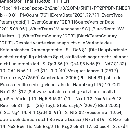
[Annotator "Thal"] [SetUp "1"] [FEN
"r1bq1rk1/ppp1ppbp/2n2np1/8/2QP4/5NP1/PP2PPBP/RNB2
b - - 0 8"] [PlyCount "76"] [EventDate "2021.??.??"] [EventType
"team (rapid)"] [EventCountry "GER"] [SourceVersionDate
"2015.09.05"] [WhiteTeam "Muenchener SC"] [BlackTeam "SV
Hellern II"] [WhiteTeamCountry "GER"] [BlackTeamCountry
"GER"] {Gespielt wurde eine anspruchvolle Variante des
Katalanischen Damengambits.} 8... Be6 $1 {Die Hauptvariante
sichert endgültig gleiches Spiel, statistisch sogar mehr, ist aber
nicht unkompliziert.} 9. Qd3 $6 (9. Qa4 $5 Nd5 (9... Nd7 $132)
10. Qd1 Nb6 11. e3 $11 {1-0 (40) Vazquez Igarza,R (2517)-
Tukmakov,V (2560) Amsterdam 2006}) 9... Nb4 $1 {ist in der
Praxis deutlich erfolgreicher als der Hauptzug Lf5.} 10. Qd2
Nxa2 $1 $17 {Schwarz hat sich durchgesetzt und besitzt
großen Vorteil} 11. Ng5 Bd5 $1 (11... Nxc1 12. Nxe6 fxe6 13.
Rxc1 c6 $11 {0-1 (35) Tay,L-Stolarczyk,A (2067) Bled 2002}
(13... Ng4 14. Rf1 Qxd4 $19) ) 12. Nf3 $2 {Besser war 12.e4,
aber auch danach steht Schwarz besser.} Nxc1 $19 13. Rxc1 e6
14. Nc3 Bc6 15. Ne5 Bxg2 16. Kxg2 c5 $1 17. e3 cxd4 18. exd4