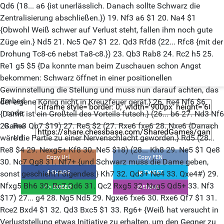
Qd6 (18... a6 {ist unerlässlich. Danach sollte Schwarz die
Zentralisierung abschließen.}) 19. Nf3 a6 $1 20. Na4 $1
{Obwohl Weiß schwer auf Verlust steht, fallen ihm noch gute
Züge ein.} Nd5 21. Nc5 Qe7 $1 22. Qd3 Rfd8 (22... Rfc8 {mit der
Drohung Tc8-c6 nebst Ta8-c8.}) 23. Qb3 Rab8 24. Rc2 h5 25.
Re1 g5 $5 {Da konnte man beim Zuschauen schon Angst
bekommen: Schwarz öffnet in einer positionellen
Gewinnstellung die Stellung und muss nun darauf achten, das
Embed
der eigene König nicht in Kreuzfeuer gerät.} 26. Re4 Nf6 $6
code:
{Damit ist ein Großteil des Vorteils futsch.} (26... b6 27. Nd3 Nf6
Game
28. Re3 Qb7 $19) 27. Re5 $2 (27. Rxe6 fxe6 28. Nxe6 {Danach
Url:
wäre die Partie zu einer Nervenschlacht geworden.} Rd5 (28...
Re8 $4 29. Nexg5+ Kf8 30. Ne5 $18) (28... Kh8 29. Ne5 $1 Qe8
30. Nc7 Qg8 31. Nf7+ {und Schwarz muss die Dame geben,
sonst geschieht Folgendes:} Kh7 32. Qd3+ Ne4 33. Qxe4#) 29.
Nfxg5 Bh6 30. Rc7 Qd6 31. Qc2 Rxg5 32. Nxg5 Qd5+ 33. Nf3
$17) 27... g4 28. Ng5 Nd5 29. Ngxe6 fxe6 30. Rxe6 Qf7 $1 31.
Rce2 Bxd4 $1 32. Qd3 Bxc5 $1 33. Rg6+ {Weiß hat versucht in
Verluststellung etwas Initiative zu erhalten, um den Gegner zu