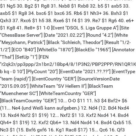
$1 Ng5 30. Bg2 $1 Rg8 31. Nxb8 $1 Rxb8 32. b5 $1 axb5 33.
axb5 $1 Rg8 34. bxc6 $1 bxc6 35. Rb6 $1 Nh3+ 36. Bxh3 $1
Qxh3 37. Rxc6 $1 h5 38. Rxe6 $1 f4 $1 39. Re7 $1 Rg6 40. e6+
$1 Kg8 41. Re8+ $1 1-0 [Event "DSOL 5. Liga Gruppe A"] [Site
"ChessBase Server"] [Date "2021.02.22"] [Round "4.2"] [White
"Meyjohann, Patrick"] [Black "Schleich, Theodor"] [Result "1/2-
1/2"] [ECO "B40"] [WhiteElo "1870"] [BlackElo "1965"] [Annotator
"Thal"] [SetUp "1"] [FEN
"r2qk2r/pp3ppp/2n1bn2/1Bbp4/8/1P3N2/PBP2PPP/RN1QR1
b kq - 0 10"] [PlyCount "20"] [EventDate "2021.??.??"] [EventType
"team (rapid)"] [EventCountry "GER"] [SourceVersionDate
"2015.09.05"] [WhiteTeam "SV Hellern II"] [BlackTeam
"Muenchener SC"] [WhiteTeamCountry "GER"]
[BlackTeamCountry "GER"] 10... O-O $11 11. h3 $4 Bxf2+ $6
(11... Ne4 {und Weiß kann aufgeben.} 12. Nd4 (12. Bd4 Nxd4
13. Nxd4 Nxf2 $1 $19) 12... Nxf2 $1 13. Kxf2 Nxd4 14. Bxd4
Qh4+ $1 $19) 12. Kxf2 Qb6+ 13. Nd4 Nxd4 14. Bxd4 Qxb5 15.
Nc3 $1 (15. Bxf6 gxf6 16. Kg1 Rac8 $17) 15... Qc6 16. Qf3