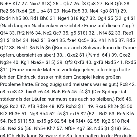
Ne6+ Kf7 27. Nxc7 $18) 25... Qb7 26. f3 Qc8 27. Bd4 Qf5 28.
Re2 $6 Rxd4 (28... b4 $1 29. Na4 Rd5 30. Ne4 Kg8 $11) 29.
Rxd4 Nh5 30. Rd1 Bh6 31. Nge4 $18 Kg7 32. Qg4 $5 (32. g4 $1
{Nach langem Nachdenken verzichtete Franz auf diesen Zug. }
Qf4 33. Rf2 Nf6 34. Ne2 Qc7 35. g5 $18) 32... Nf4 $2 33. Ree1
$1 $18 b4 34. Ne2 $1 Bxe4 35. fxe4 Qc5+ 36. Kh1 Nh5 37. Rd5
Qf2 38. Red1 $5 Nf6 $6 ({Kurios: auch Schwarz kann die Dame
opfern, übersieht es aber.} 38... Qxe2 $1 {[%mdl 64]} 39. Qxe2
Ng3+ 40. Kg1 Nxe2+ $15) 39. Qf3 Qxf3 40. gxf3 Nxd5 41. Rxd5
$11 { Franz musste Material zurückgegeben, allerdings hatte
ich den Eindruck, dass er mit dem Endspiel keine großen
Probleme hatte. Er zog zügig und meistens war es gut.} Rc8 42.
c3 bxc3 43. bxc3 e6 44. Ra5 Rc6 45. f4 $1 {Der Springer ist
stärker als der Läufer, nur muss das auch so bleiben.} Rd6 46.
Kg2 Rd2 47. Kf3 Rd3+ 48. Kf2 Rxh3 $11 49. Rxa6 Rh2+ $5 50.
Kf3 Rh3+ 51. Ng3 Rh4 52. f5 $1 exf5 $2 (52... Bd2 53. Rc6 Kf6
54. Rc5 $11) 53. exf5 g5 $2 54. b4 Rf4+ $2 55. Kg2 $18 Rc4
56. Ne2 $6 (56. Nh5+ Kh7 57. Nf6+ Kg7 58. Nd5 $1 $18) 56...
g4 {Objektiv kann Schwarz die Stellung halten, in der Praxis ist