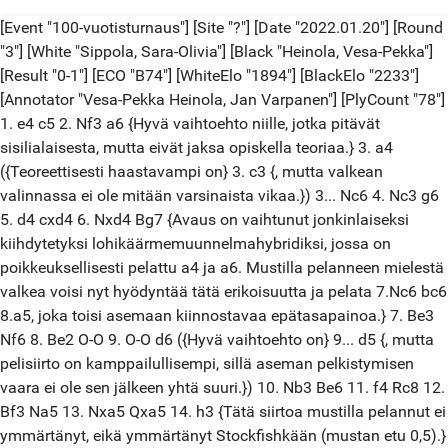
[Event "100-vuotisturnaus"] [Site "?"] [Date "2022.01.20"] [Round
"3"] [White "Sippola, Sara-Olivia"] [Black "Heinola, Vesa-Pekka"]
[Result "0-1"] [ECO "B74"] [WhiteElo "1894"] [BlackElo "2233"]
[Annotator "Vesa-Pekka Heinola, Jan Varpanen"] [PlyCount "78"]
1. e4 c5 2. Nf3 a6 {Hyvä vaihtoehto niille, jotka pitävät
sisilialaisesta, mutta eivät jaksa opiskella teoriaa.} 3. a4
({Teoreettisesti haastavampi on} 3. c3 {, mutta valkean
valinnassa ei ole mitään varsinaista vikaa.}) 3... Nc6 4. Nc3 g6
5. d4 cxd4 6. Nxd4 Bg7 {Avaus on vaihtunut jonkinlaiseksi
kiihdytetyksi lohikäärmemuunnelmahybridiksi, jossa on
poikkeuksellisesti pelattu a4 ja a6. Mustilla pelanneen mielestä
valkea voisi nyt hyödyntää tätä erikoisuutta ja pelata 7.Nc6 bc6
8.a5, joka toisi asemaan kiinnostavaa epätasapainoa.} 7. Be3
Nf6 8. Be2 O-O 9. O-O d6 ({Hyvä vaihtoehto on} 9... d5 {, mutta
pelisiirto on kamppailullisempi, sillä aseman pelkistymisen
vaara ei ole sen jälkeen yhtä suuri.}) 10. Nb3 Be6 11. f4 Rc8 12.
Bf3 Na5 13. Nxa5 Qxa5 14. h3 {Tätä siirtoa mustilla pelannut ei
ymmärtänyt, eikä ymmärtänyt Stockfishkään (mustan etu 0,5).}