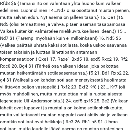
Rfd8 $6 {Tämä siirto on vähintään yhtä huono kuin valkean
edellinen. Luonnollinen 14...Nd7 olisi osoittanut mustan pienen,
mutta selvän edun. Nyt asema on jälleen tasan.} 15. Qe1 (15.
Nd5 {olisi temaattinen ja vahva, pitäen aseman tasapainossa.
Valkea kuitenkin valmistelee mielikuvituksellisen idean.}) 15...
Nd7 $1 {Parempi myöhään kuin ei milloinkaan!} 16. Nd5 $6
{Valkea päättää uhrata kaksi sotilasta, koska uskoo saavansa
toisen takaisin ja luottaa lähettiparin antamaan
kompensaatioon.} Qxe1 17. Raxe1 Bxd5 18. exd5 Rxc2 19. Rf2
Rdc8 20. Bg4 $1 {Tärkeä osa valkean ideaa, joka pakottaa
mustan heikentämään sotilasasemaansa.} f5 21. Bd1 Rxb2 22.
g4 $1 {Valkealla on kahden sotilaan menetyksestä huolimatta
yllättävän paljon vastapeliä.} Rxf2 23. Bxf2 Kf8 ( 23... Kf7 {oli
myös mahdollinen, mutta musta ottaa mallia ruotsalaisesta
legendasta Ulf Anderssonista.}) 24. gxf5 gxf5 25. Be2 {Valkean
lähetit ovat lupaavat ja mustalla on kolme sotilasheikkoutta,
mutta valitettavasti mustan nappulat ovat aktiivisia ja valkean
omatkin sotilaat ovat heikkoja.} Rc3 26. Rb1 b5 $1 {Uhraa
sotilaan, mutta laudalle jäävä asema on mustan strateginen