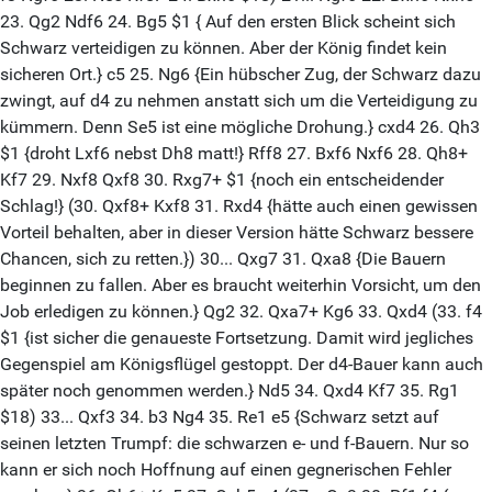
23. Qg2 Ndf6 24. Bg5 $1 { Auf den ersten Blick scheint sich
Schwarz verteidigen zu können. Aber der König findet kein
sicheren Ort.} c5 25. Ng6 {Ein hübscher Zug, der Schwarz dazu
zwingt, auf d4 zu nehmen anstatt sich um die Verteidigung zu
kümmern. Denn Se5 ist eine mögliche Drohung.} cxd4 26. Qh3
$1 {droht Lxf6 nebst Dh8 matt!} Rff8 27. Bxf6 Nxf6 28. Qh8+
Kf7 29. Nxf8 Qxf8 30. Rxg7+ $1 {noch ein entscheidender
Schlag!} (30. Qxf8+ Kxf8 31. Rxd4 {hätte auch einen gewissen
Vorteil behalten, aber in dieser Version hätte Schwarz bessere
Chancen, sich zu retten.}) 30... Qxg7 31. Qxa8 {Die Bauern
beginnen zu fallen. Aber es braucht weiterhin Vorsicht, um den
Job erledigen zu können.} Qg2 32. Qxa7+ Kg6 33. Qxd4 (33. f4
$1 {ist sicher die genaueste Fortsetzung. Damit wird jegliches
Gegenspiel am Königsflügel gestoppt. Der d4-Bauer kann auch
später noch genommen werden.} Nd5 34. Qxd4 Kf7 35. Rg1
$18) 33... Qxf3 34. b3 Ng4 35. Re1 e5 {Schwarz setzt auf
seinen letzten Trumpf: die schwarzen e- und f-Bauern. Nur so
kann er sich noch Hoffnung auf einen gegnerischen Fehler