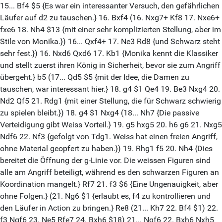
15... Bf4 $5 {Es war ein interessanter Versuch, den gefährlichen
Läufer auf d2 zu tauschen.} 16. Bxf4 (16. Nxg7+ Kf8 17. Nxe6+
fxe6 18. Nh4 $13 {mit einer sehr komplizierten Stellung, aber im
Stile von Monika.}) 16... Qxf4+ 17. Ne3 Rd8 {und Schwarz steht
sehr fest.}) 16. Nxd6 Qxd6 17. Kb1 {Monika kennt die Klassiker
und stellt zuerst ihren König in Sicherheit, bevor sie zum Angriff
übergeht.} b5 (17... Qd5 $5 {mit der Idee, die Damen zu
tauschen, war interessant hier.} 18. g4 $1 Qe4 19. Be3 Nxg4 20.
Nd2 Qf5 21. Rdg1 {mit einer Stellung, die für Schwarz schwierig
zu spielen bleibt.}) 18. g4 $1 Nxg4 (18... Nh7 {Die passive
Verteidigung gibt Weiss Vorteil.} 19. g5 hxg5 20. h6 g6 21. Nxg5
Ndf6 22. Nf3 {gefolgt von Tdg1. Weiss hat einen freien Angriff,
ohne Material geopfert zu haben.}) 19. Rhg1 f5 20. Nh4 {Dies
bereitet die Öffnung der g-Linie vor. Die weissen Figuren sind
alle am Angriff beteiligt, während es den schwarzen Figuren an
Koordination mangelt.} Rf7 21. f3 $6 {Eine Ungenauigkeit, aber
ohne Folgen.} (21. Ng6 $1 {erlaubt es, f4 zu kontrollieren und
den Läufer in Action zu bringen.} Re8 (21... Kh7 22. Bf4 $1) 22.
f3 Ngf6 23. Ne5 Rfe7 24. Bxh6 $18) 21... Ngf6 22. Bxh6 Nxh5