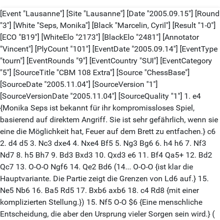
[Event "Lausanne"] [Site "Lausanne"] [Date "2005.09.15"] [Round
"3"] [White "Seps, Monika"] [Black "Marcelin, Cyril"] [Result "1-0"]
[ECO "B19"] [WhiteElo "2173"] [BlackElo "2481"] [Annotator
"Vincent"] [PlyCount "101"] [EventDate "2005.09.14"] [EventType
"tourn"] [EventRounds "9"] [EventCountry "SUI"] [EventCategory
"5"] [SourceTitle "CBM 108 Extra"] [Source "ChessBase"]
[SourceDate "2005.11.04"] [SourceVersion "1"]
[SourceVersionDate "2005.11.04"] [SourceQuality "1"] 1. e4
{Monika Seps ist bekannt für ihr kompromissloses Spiel,
basierend auf direktem Angriff. Sie ist sehr gefährlich, wenn sie
eine die Möglichkeit hat, Feuer auf dem Brett zu entfachen.} c6
2. d4 d5 3. Nc3 dxe4 4. Nxe4 Bf5 5. Ng3 Bg6 6. h4 h6 7. Nf3
Nd7 8. h5 Bh7 9. Bd3 Bxd3 10. Qxd3 e6 11. Bf4 Qa5+ 12. Bd2
Qc7 13. O-O-O Ngf6 14. Qe2 Bd6 (14... O-O-O {ist klar die
Hauptvariante. Die Partie zeigt die Grenzen von Ld6 auf.} 15.
Ne5 Nb6 16. Ba5 Rd5 17. Bxb6 axb6 18. c4 Rd8 {mit einer
komplizierten Stellung.}) 15. Nf5 O-O $6 {Eine menschliche
Entscheidung, die aber den Ursprung vieler Sorgen sein wird.} (