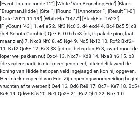
[Event "Interne ronde 12"] [White "Van Benschop,Eric"] [Black
"Brugman,Hidde"] [Site ""] [Round ""] [Annotator ""] [Result "1-0"]
[Date "2021.11.19"] [WhiteElo "1477"] [BlackElo "1623"]
[PlyCount "43"] 1. e4 e5 2. Nf3 Nc6 3. d4 exd4 4. Bc4 Bc5 5. c3
{het Schots Gambiet} Qe7 6. 0-0 dxc3 {ok, ik pak de pion, laat
maar zien} 7. Nxc3 Nf6 8. e5 Ng4 9. Nd5 Nxf2 10. Rxf2 Bxf2+
11. Kxf2 Qc5+ 12. Be3 $3 {prima, beter dan Pe3, zwart moet de
loper wel pakken nu} Qxc4 13. Nxc7+ Kd8 14. Nxa8 h6 15. b3
{de verdere partij is niet meer genoteerd, uiteindelijk werd de
koning van Hidde het open veld ingejaagd en kon hij opgeven.
Heel sterk gespeeld van Eric. Zijn openingsvoorbereiding begint
vruchten af te werpen!} Qe4 16. Qd6 Re8 17. Qc7+ Ke7 18. Bc5+
Ke6 19. Qd6+ Kf5 20. Re1 Qc2+ 21. Re2 Qb1 22. Nc7 1-0