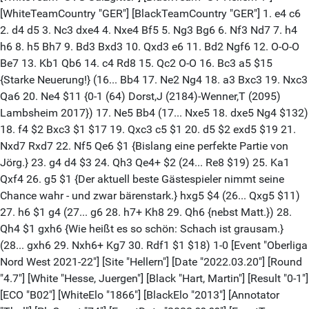
[WhiteTeamCountry "GER"] [BlackTeamCountry "GER"] 1. e4 c6
2. d4 d5 3. Nc3 dxe4 4. Nxe4 Bf5 5. Ng3 Bg6 6. Nf3 Nd7 7. h4
h6 8. h5 Bh7 9. Bd3 Bxd3 10. Qxd3 e6 11. Bd2 Ngf6 12. O-O-O
Be7 13. Kb1 Qb6 14. c4 Rd8 15. Qc2 O-O 16. Bc3 a5 $15
{Starke Neuerung!} (16... Bb4 17. Ne2 Ng4 18. a3 Bxc3 19. Nxc3
Qa6 20. Ne4 $11 {0-1 (64) Dorst,J (2184)-Wenner,T (2095)
Lambsheim 2017}) 17. Ne5 Bb4 (17... Nxe5 18. dxe5 Ng4 $132)
18. f4 $2 Bxc3 $1 $17 19. Qxc3 c5 $1 20. d5 $2 exd5 $19 21.
Nxd7 Rxd7 22. Nf5 Qe6 $1 {Bislang eine perfekte Partie von
Jörg.} 23. g4 d4 $3 24. Qh3 Qe4+ $2 (24... Re8 $19) 25. Ka1
Qxf4 26. g5 $1 {Der aktuell beste Gästespieler nimmt seine
Chance wahr - und zwar bärenstark.} hxg5 $4 (26... Qxg5 $11)
27. h6 $1 g4 (27... g6 28. h7+ Kh8 29. Qh6 {nebst Matt.}) 28.
Qh4 $1 gxh6 {Wie heißt es so schön: Schach ist grausam.}
(28... gxh6 29. Nxh6+ Kg7 30. Rdf1 $1 $18) 1-0 [Event "Oberliga
Nord West 2021-22"] [Site "Hellern"] [Date "2022.03.20"] [Round
"4.7"] [White "Hesse, Juergen"] [Black "Hart, Martin"] [Result "0-1"]
[ECO "B02"] [WhiteElo "1866"] [BlackElo "2013"] [Annotator