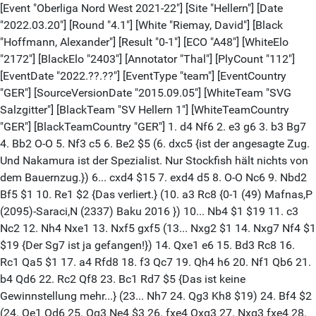
[Event "Oberliga Nord West 2021-22"] [Site "Hellern"] [Date
"2022.03.20"] [Round "4.1"] [White "Riemay, David"] [Black
"Hoffmann, Alexander"] [Result "0-1"] [ECO "A48"] [WhiteElo
"2172"] [BlackElo "2403"] [Annotator "Thal"] [PlyCount "112"]
[EventDate "2022.??.??"] [EventType "team"] [EventCountry
"GER"] [SourceVersionDate "2015.09.05"] [WhiteTeam "SVG
Salzgitter"] [BlackTeam "SV Hellern 1"] [WhiteTeamCountry
"GER"] [BlackTeamCountry "GER"] 1. d4 Nf6 2. e3 g6 3. b3 Bg7
4. Bb2 O-O 5. Nf3 c5 6. Be2 $5 (6. dxc5 {ist der angesagte Zug.
Und Nakamura ist der Spezialist. Nur Stockfish hält nichts von
dem Bauernzug.}) 6... cxd4 $15 7. exd4 d5 8. O-O Nc6 9. Nbd2
Bf5 $1 10. Re1 $2 {Das verliert.} (10. a3 Rc8 {0-1 (49) Mafnas,P
(2095)-Saraci,N (2337) Baku 2016 }) 10... Nb4 $1 $19 11. c3
Nc2 12. Nh4 Nxe1 13. Nxf5 gxf5 (13... Nxg2 $1 14. Nxg7 Nf4 $1
$19 {Der Sg7 ist ja gefangen!}) 14. Qxe1 e6 15. Bd3 Rc8 16.
Rc1 Qa5 $1 17. a4 Rfd8 18. f3 Qc7 19. Qh4 h6 20. Nf1 Qb6 21.
b4 Qd6 22. Rc2 Qf8 23. Bc1 Rd7 $5 {Das ist keine
Gewinnstellung mehr...} (23... Nh7 24. Qg3 Kh8 $19) 24. Bf4 $2
(24. Qe1 Qd6 25. Qg3 Ne4 $3 26. fxe4 Qxg3 27. Nxg3 fxe4 28.