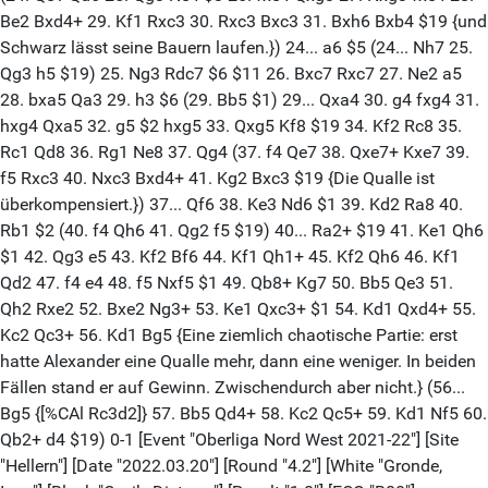
Be2 Bxd4+ 29. Kf1 Rxc3 30. Rxc3 Bxc3 31. Bxh6 Bxb4 $19 {und
Schwarz lässt seine Bauern laufen.}) 24... a6 $5 (24... Nh7 25.
Qg3 h5 $19) 25. Ng3 Rdc7 $6 $11 26. Bxc7 Rxc7 27. Ne2 a5
28. bxa5 Qa3 29. h3 $6 (29. Bb5 $1) 29... Qxa4 30. g4 fxg4 31.
hxg4 Qxa5 32. g5 $2 hxg5 33. Qxg5 Kf8 $19 34. Kf2 Rc8 35.
Rc1 Qd8 36. Rg1 Ne8 37. Qg4 (37. f4 Qe7 38. Qxe7+ Kxe7 39.
f5 Rxc3 40. Nxc3 Bxd4+ 41. Kg2 Bxc3 $19 {Die Qualle ist
überkompensiert.}) 37... Qf6 38. Ke3 Nd6 $1 39. Kd2 Ra8 40.
Rb1 $2 (40. f4 Qh6 41. Qg2 f5 $19) 40... Ra2+ $19 41. Ke1 Qh6
$1 42. Qg3 e5 43. Kf2 Bf6 44. Kf1 Qh1+ 45. Kf2 Qh6 46. Kf1
Qd2 47. f4 e4 48. f5 Nxf5 $1 49. Qb8+ Kg7 50. Bb5 Qe3 51.
Qh2 Rxe2 52. Bxe2 Ng3+ 53. Ke1 Qxc3+ $1 54. Kd1 Qxd4+ 55.
Kc2 Qc3+ 56. Kd1 Bg5 {Eine ziemlich chaotische Partie: erst
hatte Alexander eine Qualle mehr, dann eine weniger. In beiden
Fällen stand er auf Gewinn. Zwischendurch aber nicht.} (56...
Bg5 {[%CAl Rc3d2]} 57. Bb5 Qd4+ 58. Kc2 Qc5+ 59. Kd1 Nf5 60.
Qb2+ d4 $19) 0-1 [Event "Oberliga Nord West 2021-22"] [Site
"Hellern"] [Date "2022.03.20"] [Round "4.2"] [White "Gronde,