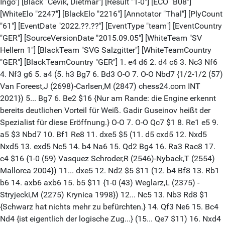
Ingo"] [Black "Cevik, Dietmar"] [Result "1-0"] [ECO "B08"]
[WhiteElo "2247"] [BlackElo "2216"] [Annotator "Thal"] [PlyCount
"61"] [EventDate "2022.??.??"] [EventType "team"] [EventCountry
"GER"] [SourceVersionDate "2015.09.05"] [WhiteTeam "SV
Hellern 1"] [BlackTeam "SVG Salzgitter"] [WhiteTeamCountry
"GER"] [BlackTeamCountry "GER"] 1. e4 d6 2. d4 c6 3. Nc3 Nf6
4. Nf3 g6 5. a4 (5. h3 Bg7 6. Bd3 O-O 7. O-O Nbd7 {1/2-1/2 (57)
Van Foreest,J (2698)-Carlsen,M (2847) chess24.com INT
2021}) 5... Bg7 6. Be2 $16 {Nur am Rande: die Engine erkennt
bereits deutlichen Vorteil für Weiß. Gadir Guseinov heißt der
Spezialist für diese Eröffnung.} O-O 7. O-O Qc7 $1 8. Re1 e5 9.
a5 $3 Nbd7 10. Bf1 Re8 11. dxe5 $5 (11. d5 cxd5 12. Nxd5
Nxd5 13. exd5 Nc5 14. b4 Na6 15. Qd2 Bg4 16. Ra3 Rac8 17.
c4 $16 {1-0 (59) Vasquez Schroder,R (2546)-Nyback,T (2554)
Mallorca 2004}) 11... dxe5 12. Nd2 $5 $11 (12. b4 Bf8 13. Rb1
b6 14. axb6 axb6 15. b5 $11 {1-0 (43) Weglarz,L (2375) -
Stryjecki,M (2275) Krynica 1998}) 12... Nc5 13. Nb3 Rd8 $1
{Schwarz hat nichts mehr zu befürchten.} 14. Qf3 Ne6 15. Bc4
Nd4 {ist eigentlich der logische Zug...} (15... Qe7 $11) 16. Nxd4