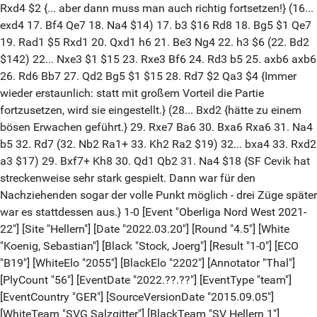
Rxd4 $2 {... aber dann muss man auch richtig fortsetzen!} (16...
exd4 17. Bf4 Qe7 18. Na4 $14) 17. b3 $16 Rd8 18. Bg5 $1 Qe7
19. Rad1 $5 Rxd1 20. Qxd1 h6 21. Be3 Ng4 22. h3 $6 (22. Bd2
$142) 22... Nxe3 $1 $15 23. Rxe3 Bf6 24. Rd3 b5 25. axb6 axb6
26. Rd6 Bb7 27. Qd2 Bg5 $1 $15 28. Rd7 $2 Qa3 $4 {Immer
wieder erstaunlich: statt mit großem Vorteil die Partie
fortzusetzen, wird sie eingestellt.} (28... Bxd2 {hätte zu einem
bösen Erwachen geführt.} 29. Rxe7 Ba6 30. Bxa6 Rxa6 31. Na4
b5 32. Rd7 (32. Nb2 Ra1+ 33. Kh2 Ra2 $19) 32... bxa4 33. Rxd2
a3 $17) 29. Bxf7+ Kh8 30. Qd1 Qb2 31. Na4 $18 {SF Cevik hat
streckenweise sehr stark gespielt. Dann war für den
Nachziehenden sogar der volle Punkt möglich - drei Züge später
war es stattdessen aus.} 1-0 [Event "Oberliga Nord West 2021-
22"] [Site "Hellern"] [Date "2022.03.20"] [Round "4.5"] [White
"Koenig, Sebastian"] [Black "Stock, Joerg"] [Result "1-0"] [ECO
"B19"] [WhiteElo "2055"] [BlackElo "2202"] [Annotator "Thal"]
[PlyCount "56"] [EventDate "2022.??.??"] [EventType "team"]
[EventCountry "GER"] [SourceVersionDate "2015.09.05"]
[WhiteTeam "SVG Salzgitter"] [BlackTeam "SV Hellern 1"]