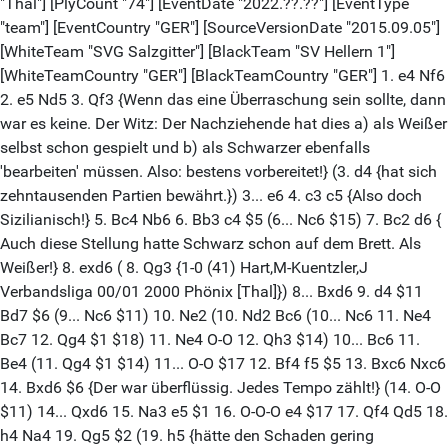
"Thal"] [PlyCount "74"] [EventDate "2022.??.??"] [EventType
"team"] [EventCountry "GER"] [SourceVersionDate "2015.09.05"]
[WhiteTeam "SVG Salzgitter"] [BlackTeam "SV Hellern 1"]
[WhiteTeamCountry "GER"] [BlackTeamCountry "GER"] 1. e4 Nf6
2. e5 Nd5 3. Qf3 {Wenn das eine Überraschung sein sollte, dann
war es keine. Der Witz: Der Nachziehende hat dies a) als Weißer
selbst schon gespielt und b) als Schwarzer ebenfalls
'bearbeiten' müssen. Also: bestens vorbereitet!} (3. d4 {hat sich
zehntausenden Partien bewährt.}) 3... e6 4. c3 c5 {Also doch
Sizilianisch!} 5. Bc4 Nb6 6. Bb3 c4 $5 (6... Nc6 $15) 7. Bc2 d6 {
Auch diese Stellung hatte Schwarz schon auf dem Brett. Als
Weißer!} 8. exd6 ( 8. Qg3 {1-0 (41) Hart,M-Kuentzler,J
Verbandsliga 00/01 2000 Phönix [Thal]}) 8... Bxd6 9. d4 $11
Bd7 $6 (9... Nc6 $11) 10. Ne2 (10. Nd2 Bc6 (10... Nc6 11. Ne4
Bc7 12. Qg4 $1 $18) 11. Ne4 O-O 12. Qh3 $14) 10... Bc6 11.
Be4 (11. Qg4 $1 $14) 11... O-O $17 12. Bf4 f5 $5 13. Bxc6 Nxc6
14. Bxd6 $6 {Der war überflüssig. Jedes Tempo zählt!} (14. O-O
$11) 14... Qxd6 15. Na3 e5 $1 16. O-O-O e4 $17 17. Qf4 Qd5 18.
h4 Na4 19. Qg5 $2 (19. h5 {hätte den Schaden gering