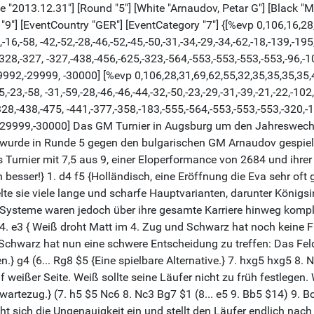
"2013.12.31"] [Round "5"] [White "Arnaudov, Petar G"] [Black "Mos
9"] [EventCountry "GER"] [EventCategory "7"] {[%evp 0,106,16,28,7
-16,-58, -42,-52,-28,-46,-52,-45,-50,-31,-34,-29,-34,-62,-18,-139,-195
328,-327, -327,-438,-456,-625,-323,-564,-553,-553,-553,-553,-96,-1
992,-29999, -30000] [%evp 0,106,28,31,69,62,55,32,35,35,35,35,41
5,-23,-58, -31,-59,-28,-46,-46,-44,-32,-50,-23,-29,-31,-39,-21,-22,-102
328,-438,-475, -441,-377,-358,-183,-555,-564,-553,-553,-553,-320,-1
2,-29999,-30000] Das GM Turnier in Augsburg um den Jahreswech
den, wurde in Runde 5 gegen den bulgarischen GM Arnaudov gespie
 Turnier mit 7,5 aus 9, einer Eloperformance von 2684 und ihrer
h besser!} 1. d4 f5 {Holländisch, eine Eröffnung die Eva sehr of
elte sie viele lange und scharfe Hauptvarianten, darunter Königs
r Systeme waren jedoch über ihre gesamte Karriere hinweg kompl
 e3 { Weiß droht Matt im 4. Zug und Schwarz hat noch keine Fi
 {Schwarz hat nun eine schwere Entscheidung zu treffen: Das Fe
} g4 (6... Rg8 $5 {Eine spielbare Alternative.} 7. hxg5 hxg5 8.
uf weißer Seite. Weiß sollte seine Läufer nicht zu früh festleg
bwartezug.} (7. h5 $5 Nc6 8. Nc3 Bg7 $1 (8... e5 9. Bb5 $14) 9. 
eht sich die Ungenauigkeit ein und stellt den Läufer endlich na