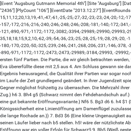
[Event "Augsburg Gutmann Memorial 4th"] [Site "Augsburg"] [Date 
"2436"] [PlyCount "106"] [EventDate "2013.12.27"] [EventRounds "
15,11,12,20,13,19,-41,-47,-61,-25,-25,-27,-32,-23,-23,-24,-20,-12,-17,
-157,-172,-216,-216,-240,-246,-248,-246,-208,-181,-140,-172,-341,-
-121,-890,-971,-1172,-1172,-3082,-3394,-29989,-29990,-29993,-29
35,18,18,15,9,2,10,-62,-39,-54,-36,-23,-25,-28,-25,-19,-28,-29,-20, -1
-180,-170,-220,-50,-325,-239,-246,-241,-268,-206,-231,-146,-378, -
-890,-971,-1172,-1172,-2473,-2473,-29989,-3184,-29993, -2999
ersten fünf Partien. Die Partie, die wir gleich betrachten wer
Eva übererfüllte diese mit 2,5 aus 4. Am Schluss gewann sie das
Ergebnis herausragend, die Qualität ihrer Partien war sogar noc
im Laufe der Zeit grundlegend geändert. In ihrer Jugendzeit spi
Gegner möglichst frühzeitig zu überraschen. Die Mehrzahl ihre
Zug.} h6 3. Bh4 g5 {Schwarz nimmt den Fehdehandschuh auf.} 4.
eine gut bekannte Eröffnungsvariante.} Nf6 5. Bg3 d6 6. h4 $1
Königssicherheit eine Linienöffnung am Damenflügel zuzulassen.
die lange Rochade an.}) 7. Bd3 $6 {Eine kleine Ungenauigkeit a
seinen Läufer lieber nach b5 stellen. h5! wäre der nützlichste A
Eröffnung war ein voller Erfolg für Schwarz!} 9. Bb5 {Weiß gest