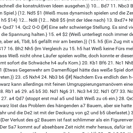
nell die konstruktiven Ideen ausgehen.}) 10... Bd7 11. Nbc3 Bg7
 Spiel.} (12. Nd5 $1 {Weiß muss dynamisch spielen und die Zen
h5 $14) 12... Nd8 (12... Nb8 $5 {mit der Idee nach} 13. Bxd7+ 
Qxd7 14. Qc2 O-O {[#] Eine sehr schwierige Stellung. Es sind vi
ie Spannung halten.} 15. e4 $2 {Weiß unterliegt noch immer der
e, aber a6, Tb8, b5 gefällt mir am besten.}) (15. h5 {Ein Zug mit
1 $17 16. Bh2 Nh5 {Im Vergleich zu 15. h5 hat Weiß keine Fürs m
 dass Weiß nicht ohne Läufer spielen wollte, doch konnte er die
mt sofort die Schwäche h4 aufs Korn.} 20. Kb1 Bf6 21. Nc1 Nh8 
 $1 {Etwas Gegenwehr am Damenflügel hätte das weiße Spiel dort 
ten.}) 23. c5 Nxh4 24. Nb3 b6 {[#] Nachdem Eva endlich den h-
Schwarz kann allerdings mit feinen Umgruppierungsmanövern ein
 28. Rb1 a6 29. a5 b5 30. Nd1 Ng6 31. Nc3 h4 32. Nd1 Qf7 33. 
7. a4 Qd7 {stoppt erst mal a5 und lädt Weiß zu c6 ein.} 28. Qe2
hwarz löst das Problem des hängenden a7 Bauern, aber sie hatte ei
Gefahr und die De2 ist mit der Deckung von g2 und b5 überlastet
{Der Verlust des g2 Bauern ist fast schlimmer als ein Figurenv
g! Der Sa7 kommt auf absehbare Zeit nicht mehr heraus, dafür 