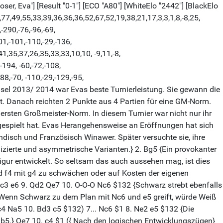
er, Eva"] [Result "0-1"] [ECO "A80"] [WhiteElo "2442"] [BlackElo
7,49,55,33,39,36,36,36,52,67,52,19,38,21,17,3,3,1,8,-8,25,
,-290,-76,-96,-69,
01,-101,-110,-29,-136,
,35,37,26,35,33,33,10,10, -9,11,-8,
,-194, -60,-72,-108,
88,-70, -110,-29,-129,-95,
sel 2013/ 2014 war Evas beste Turnierleistung. Sie gewann die
lt. Danach reichten 2 Punkte aus 4 Partien für eine GM-Norm.
 ersten Großmeister-Norm. In diesem Turnier war nicht nur ihr
t gespielt hat. Evas Herangehensweise an Eröffnungen hat sich
indisch und Französisch Winawer. Später versuchte sie, ihre
izierte und asymmetrische Varianten.} 2. Bg5 {Ein provokanter
gur entwickelt. So seltsam das auch aussehen mag, ist dies
ld f4 mit g4 zu schwächen oder auf Kosten der eigenen
 Nc3 e6 9. Qd2 Qe7 10. O-O-O Nc6 $132 {Schwarz strebt ebenfalls
en. Wenn Schwarz zu dem Plan mit Nc6 und e5 greift, würde Weiß
Bc4 Na5 10. Bd3 c5 $132) 7... Nc6 $1 8. Ne2 e5 $132 {Die
ch b5.} Qe7 10. c4 $1 ({ Nach den logischen Entwicklungszügen}