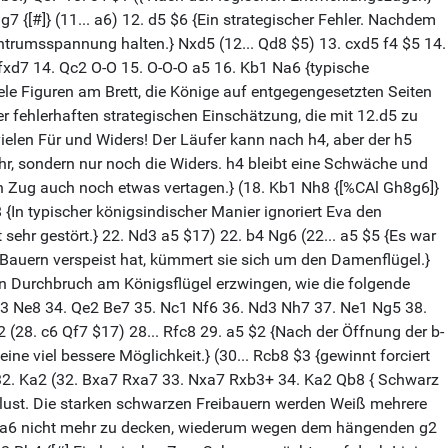
 {[#]} (11... a6) 12. d5 $6 {Ein strategischer Fehler. Nachdem
trumsspannung halten.} Nxd5 (12... Qd8 $5) 13. cxd5 f4 $5 14.
Nfxd7 14. Qc2 O-O 15. O-O-O a5 16. Kb1 Na6 {typische
ele Figuren am Brett, die Könige auf entgegengesetzten Seiten
 fehlerhaften strategischen Einschätzung, die mit 12.d5 zu
 vielen Für und Widers! Der Läufer kann nach h4, aber der h5
ehr, sondern nur noch die Widers. h4 bleibt eine Schwäche und
sen Zug auch noch etwas vertagen.} (18. Kb1 Nh8 {[%CAl Gh8g6]}
{In typischer königsindischer Manier ignoriert Eva den
sehr gestört.} 22. Nd3 a5 $17) 22. b4 Ng6 (22... a5 $5 {Es war
Bauern verspeist hat, kümmert sie sich um den Damenflügel.}
en Durchbruch am Königsflügel erzwingen, wie die folgende
Nc3 Ne8 34. Qe2 Be7 35. Nc1 Nf6 36. Nd3 Nh7 37. Ne1 Ng5 38.
 (28. c6 Qf7 $17) 28... Rfc8 29. a5 $2 {Nach der Öffnung der b-
ne viel bessere Möglichkeit.} (30... Rcb8 $3 {gewinnt forciert
.} 32. Ka2 (32. Bxa7 Rxa7 33. Nxa7 Rxb3+ 34. Ka2 Qb8 { Schwarz
erlust. Die starken schwarzen Freibauern werden Weiß mehrere
ist a6 nicht mehr zu decken, wiederum wegen dem hängenden g2