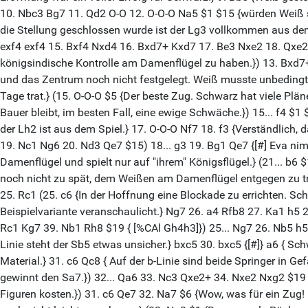
10. Nbc3 Bg7 11. Qd2 O-O 12. O-O-O Na5 $1 $15 {würden Weiß sch
die Stellung geschlossen wurde ist der Lg3 vollkommen aus dem
exf4 exf4 15. Bxf4 Nxd4 16. Bxd7+ Kxd7 17. Be3 Nxe2 18. Qxe2 
königsindische Kontrolle am Damenflügel zu haben.}) 13. Bxd7+ 
und das Zentrum noch nicht festgelegt. Weiß musste unbedingt d
Tage trat.} (15. O-O-O $5 {Der beste Zug. Schwarz hat viele Plän
Bauer bleibt, im besten Fall, eine ewige Schwäche.}) 15... f4 $
der Lh2 ist aus dem Spiel.} 17. O-O-O Nf7 18. f3 {Verständlich,
19. Nc1 Ng6 20. Nd3 Qe7 $15) 18... g3 19. Bg1 Qe7 {[#] Eva nim
Damenflügel und spielt nur auf "ihrem" Königsflügel.} (21... b6
noch nicht zu spät, dem Weißen am Damenflügel entgegen zu tre
25. Rc1 (25. c6 {In der Hoffnung eine Blockade zu errichten. 
Beispielvariante veranschaulicht.} Ng7 26. a4 Rfb8 27. Ka1 h5
Rc1 Kg7 39. Nb1 Rh8 $19 { [%CAl Gh4h3]}) 25... Ng7 26. Nb5 h5 2
Linie steht der Sb5 etwas unsicher.} bxc5 30. bxc5 {[#]} a6 { Sc
Material.} 31. c6 Qc8 { Auf der b-Linie sind beide Springer in 
gewinnt den Sa7.}) 32... Qa6 33. Nc3 Qxe2+ 34. Nxe2 Nxg2 $19 
Figuren kosten.}) 31. c6 Qe7 32. Na7 $6 {Wow, was für ein Zu