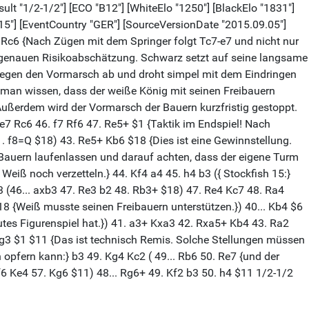
sult "1/2-1/2"] [ECO "B12"] [WhiteElo "1250"] [BlackElo "1831"]
15"] [EventCountry "GER"] [SourceVersionDate "2015.09.05"]
. Rc6 {Nach Zügen mit dem Springer folgt Tc7-e7 und nicht nur
er genauen Risikoabschätzung. Schwarz setzt auf seine langsame
ch gegen den Vormarsch ab und droht simpel mit dem Eindringen
ss man wissen, dass der weiße König mit seinen Freibauern
Außerdem wird der Vormarsch der Bauern kurzfristig gestoppt.
e7 Rc6 46. f7 Rf6 47. Re5+ $1 {Taktik im Endspiel! Nach
1. f8=Q $18) 43. Re5+ Kb6 $18 {Dies ist eine Gewinnstellung.
-Bauern laufenlassen und darauf achten, dass der eigene Turm
eiß noch verzetteln.} 44. Kf4 a4 45. h4 b3 ({ Stockfish 15:}
 (46... axb3 47. Re3 b2 48. Rb3+ $18) 47. Re4 Kc7 48. Ra4
8 {Weiß musste seinen Freibauern unterstützen.}) 40... Kb4 $6
 gutes Figurenspiel hat.}) 41. a3+ Kxa3 42. Rxa5+ Kb4 43. Ra2
. Kg3 $1 $11 {Das ist technisch Remis. Solche Stellungen müssen
 opfern kann:} b3 49. Kg4 Kc2 ( 49... Rb6 50. Re7 {und der
f6 Ke4 57. Kg6 $11) 48... Rg6+ 49. Kf2 b3 50. h4 $11 1/2-1/2