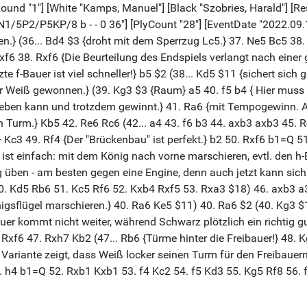
[Round "1"] [White "Kamps, Manuel"] [Black "Szobries, Harald"] [Re
1/5P2/P5KP/8 b - - 0 36"] [PlyCount "28"] [EventDate "2022.09.
n.} (36... Bd4 $3 {droht mit dem Sperrzug Lc5.} 37. Ne5 Bc5 38
gxf6 38. Rxf6 {Die Beurteilung des Endspiels verlangt nach ein
e f-Bauer ist viel schneller!} b5 $2 (38... Kd5 $11 {sichert si
g für Weiß gewonnen.} (39. Kg3 $3 {Raum} a5 40. f5 b4 { Hier mu
n geben kann und trotzdem gewinnt.} 41. Ra6 {mit Tempogewinn. 
Turm.} Kb5 42. Re6 Rc6 (42... a4 43. f6 b3 44. axb3 axb3 45. R
Kc3 49. Rf4 {Der "Brückenbau" ist perfekt.} b2 50. Rxf6 b1=Q 5
ist einfach: mit dem König nach vorne marschieren, evtl. den h
üben - am besten gegen eine Engine, denn auch jetzt kann sich W
0. Kd5 Rb6 51. Kc5 Rf6 52. Kxb4 Rxf5 53. Rxa3 $18) 46. axb3 a3
gsflügel marschieren.} 40. Ra6 Ke5 $11) 40. Ra6 $2 (40. Kg3 $1
-Bauer kommt nicht weiter, während Schwarz plötzlich ein richtig
7 Rxf6 47. Rxh7 Kb2 (47... Rb6 {Türme hinter die Freibauer!} 48
 Variante zeigt, dass Weiß locker seinen Turm für den Freibauern
. h4 b1=Q 52. Rxb1 Kxb1 53. f4 Kc2 54. f5 Kd3 55. Kg5 Rf8 56. 