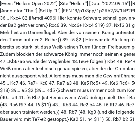
[Event "Hellern Open 2022"] [Site "Hellern"] [Date "2022.09.15"] 
[Annotator "Thal"] [SetUp "1"] [FEN "8/p1r3pp/1p2Rb2/8/1kP2PN
36... Kxc4 $2 {[%mdl 4096] Hier konnte Schwarz schnell gewinne
der Ba2 geht verloren.} Rxc6 39. Nxc6+ Kxc4 $19) 37. Nxf6 $1 
Mehrheit am Damenflügel. Aber der von seinem König unterstützt
des Turms auf der 2. Reihe.}) 39. f5 $2 { Hier war die Stellun
bereits so stark ist, dass Weiß seinen Turm für den Freibauer
Zudem blockiert der schwarze König immer noch seinen eigenen 
47...Kb6/a6 würde der Weglenker 48.Te6+ folgen.} Kb4 48. Re4+ 
Weiß muss aber technisch genau spielen, aber der der Grunplan 
nicht ausgesperrt wird. Allerdings muss man die Gewinnführung 
45... Kc7 46. Re7+ Kc8 47. Ra7 a3 48. Ke5 Rc5+ 49. Ke6 Rc6+ 5
$18) 39... a5 $2 (39... Kd5 {Schwarz muss immer noch zum Köni
(40... a4 41. f6 Rb7 {ist Remis, wenn Weiß richtig spielt. Der f
(43. Ra6 Rf7 44. f6 $11) 43... Kb3 44. Re2 b4 45. f6 Rf7 46. Re
aber auch trainiert werden.}) 48. Rb7 (48. Kg3 {und die folgende
Bauer wird mit Te7-e2 gestoppt.} Ka2 51. h4 $11) 50. Rb7 b2 51