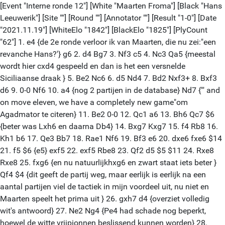
[Event "Interne ronde 12"] [White "Maarten Froma"] [Black "Hans
Leeuwerik"] [Site ""] [Round ""] [Annotator ""] [Result "1-0"] [Date
"2021.11.19"] [WhiteElo "1842"] [BlackElo "1825"] [PlyCount
"62"] 1. e4 {de 2e ronde verloor ik van Maarten, die nu zei:"een
revanche Hans?'} g6 2. d4 Bg7 3. Nf3 c5 4. Nc3 Qa5 {meestal
wordt hier cxd4 gespeeld en dan is het een versnelde
Siciliaanse draak } 5. Be2 Nc6 6. d5 Nd4 7. Bd2 Nxf3+ 8. Bxf3
d6 9. 0-0 Nf6 10. a4 {nog 2 partijen in de database} Nd7 {'" and
on move eleven, we have a completely new game"om
Agadmator te citeren} 11. Be2 0-0 12. Qc1 a6 13. Bh6 Qc7 $6
{beter was Lxh6 en daarna Db4} 14. Bxg7 Kxg7 15. f4 Rb8 16.
Kh1 b6 17. Qe3 Bb7 18. Rae1 Nf6 19. Bf3 e6 20. dxe6 fxe6 $14
21. f5 $6 {e5} exf5 22. exf5 Rbe8 23. Qf2 d5 $5 $11 24. Rxe8
Rxe8 25. fxg6 {en nu natuurlijkhxg6 en zwart staat iets beter }
Qf4 $4 {dit geeft de partij weg, maar eerlijk is eerlijk na een
aantal partijen viel de tactiek in mijn voordeel uit, nu niet en
Maarten speelt het prima uit } 26. gxh7 d4 {overziet volledig
wit's antwoord} 27. Ne2 Ng4 {Pe4 had schade nog beperkt,
hoewel de witte vrijpionnen beslissend kunnen worden} 28.