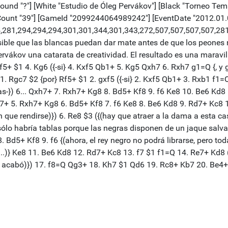
Round "?"] [White "Estudio de Óleg Pervákov"] [Black "Torneo Temá
ount "39"] [GameId "2099244064989242"] [EventDate "2012.01.0
75,281,294,294,294,301,301,344,301,343,272,507,507,507,507,28
ible que las blancas puedan dar mate antes de que los peones n
rvákov una catarata de creatividad. El resultado es una maravill
+ $1 4. Kg6 ({-si} 4. Kxf5 Qb1+ 5. Kg5 Qxh7 6. Rxh7 g1=Q {, y ga
} 1. Rgc7 $2 {por} Rf5+ $1 2. gxf5 ({-si} 2. Kxf5 Qb1+ 3. Rxb1 f1
as-}) 6... Qxh7+ 7. Rxh7+ Kg8 8. Bd5+ Kf8 9. f6 Ke8 10. Be6 Kd8 1
+ 5. Rxh7+ Kg8 6. Bd5+ Kf8 7. f6 Ke8 8. Be6 Kd8 9. Rd7+ Kc8 10.
n que rendirse)}) 6. Re8 $3 ({(hay que atraer a la dama a esta c
ólo habría tablas porque las negras disponen de un jaque salvad
8. Bd5+ Kf8 9. f6 {(ahora, el rey negro no podrá librarse, pero to
.)} Ke8 11. Be6 Kd8 12. Rd7+ Kc8 13. f7 $1 f1=Q 14. Re7+ Kd8 ({
se acabó)}) 17. f8=Q Qg3+ 18. Kh7 $1 Qd6 19. Rc8+ Kb7 20. Be4+ 