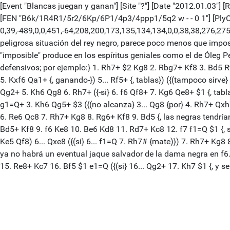
[Event "Blancas juegan y ganan"] [Site "?"] [Date "2012.01.03"] [
[FEN "B6k/1R4R1/5r2/6Kp/6P1/4p3/4ppp1/5q2 w - - 0 1"] [PlyC
0,39,-489,0,0,451,-64,208,200,173,135,134,134,0,0,38,38,276,2
peligrosa situación del rey negro, parece poco menos que impos
"imposible" produce en los espíritus geniales como el de Óleg Pe
defensivos; por ejemplo:} 1. Rh7+ $2 Kg8 2. Rbg7+ Kf8 3. Bd5 Rf5
5. Kxf6 Qa1+ {, ganando-}) 5... Rf5+ {, tablas}) ({(tampoco sirve
Qg2+ 5. Kh6 Qg8 6. Rh7+ ({-si} 6. f6 Qf8+ 7. Kg6 Qe8+ $1 {, tabl
g1=Q+ 3. Kh6 Qg5+ $3 ({(no alcanza} 3... Qg8 {por} 4. Rh7+ Qxh7
6. Re6 Qc8 7. Rh7+ Kg8 8. Rg6+ Kf8 9. Bd5 {, las negras tendría
Bd5+ Kf8 9. f6 Ke8 10. Be6 Kd8 11. Rd7+ Kc8 12. f7 f1=Q $1 {, s
Ke5 Qf8) 6... Qxe8 ({(si} 6... f1=Q 7. Rh7# {mate)}) 7. Rh7+ Kg8 
ya no habrá un eventual jaque salvador de la dama negra en f6..
15. Re8+ Kc7 16. Bf5 $1 e1=Q ({(si} 16... Qg2+ 17. Kh7 $1 {, y 