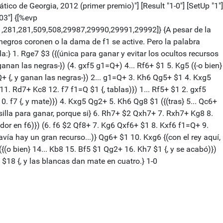
tico de Georgia, 2012 (primer premio)"] [Result "1-0"] [SetUp "1"]
3"] {[%evp
1,281,281,509,508,29987,29990,29991,29992]} {A pesar de la
egros coronen o la dama de f1 se active. Pero la palabra
a:} 1. Rge7 $3 ({(única para ganar y evitar los ocultos recursos
nan las negras-}) (4. gxf5 g1=Q+) 4... Rf6+ $1 5. Kg5 ({-o bien}
=Q+ {, y ganan las negras-}) 2... g1=Q+ 3. Kh6 Qg5+ $1 4. Kxg5
1. Rd7+ Kc8 12. f7 f1=Q $1 {, tablas)}) 1... Rf5+ $1 2. gxf5
 f7 {, y mate)}) 4. Kxg5 Qg2+ 5. Kh6 Qg8 $1 ({(tras} 5... Qc6+
asilla para ganar, porque si} 6. Rh7+ $2 Qxh7+ 7. Rxh7+ Kg8 8.
or en f6)}) (6. f6 $2 Qf8+ 7. Kg6 Qxf6+ $1 8. Kxf6 f1=Q+ 9.
davía hay un gran recurso...)} Qg6+ $1 10. Kxg6 {(con el rey aquí,
(o bien} 14... Kb8 15. Bf5 $1 Qg2+ 16. Kh7 $1 {, y se acabó)})
$18 {, y las blancas dan mate en cuatro.} 1-0