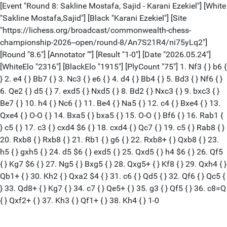
[Event "Round 8: Sakline Mostafa, Sajid - Karani Ezekiel"] [White
"Sakline Mostafa,Sajid"] [Black "Karani Ezekiel"] [Site
"https://lichess.org/broadcast/commonwealth-chess-
championship-2026--open/round-8/An7S21R4/ni75yLq2"]
[Round "8.6"] [Annotator ""] [Result "1-0"] [Date "2026.05.24"]
[WhiteElo "2316"] [BlackElo "1915"] [PlyCount "75"] 1. Nf3 { } b6 {
} 2. e4 { } Bb7 { } 3. Nc3 { } e6 { } 4. d4 { } Bb4 { } 5. Bd3 { } Nf6 { }
6. Qe2 { } d5 { } 7. exd5 { } Nxd5 { } 8. Bd2 { } Nxc3 { } 9. bxc3 { }
Be7 { } 10. h4 { } Nc6 { } 11. Be4 { } Na5 { } 12. c4 { } Bxe4 { } 13.
Qxe4 { } O-O { } 14. Bxa5 { } bxa5 { } 15. O-O { } Bf6 { } 16. Rab1 {
} c5 { } 17. c3 { } cxd4 $6 { } 18. cxd4 { } Qc7 { } 19. c5 { } Rab8 { }
20. Rxb8 { } Rxb8 { } 21. Rb1 { } g6 { } 22. Rxb8+ { } Qxb8 { } 23.
h5 { } gxh5 { } 24. d5 $6 { } exd5 { } 25. Qxd5 { } h4 $6 { } 26. Qf5
{ } Kg7 $6 { } 27. Ng5 { } Bxg5 { } 28. Qxg5+ { } Kf8 { } 29. Qxh4 { }
Qb1+ { } 30. Kh2 { } Qxa2 $4 { } 31. c6 { } Qd5 { } 32. Qf6 { } Qc5 {
} 33. Qd8+ { } Kg7 { } 34. c7 { } Qe5+ { } 35. g3 { } Qf5 { } 36. c8=Q
{ } Qxf2+ { } 37. Kh3 { } Qf1+ { } 38. Kh4 { } 1-0