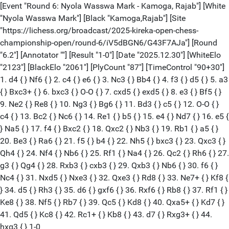
[Event "Round 6: Nyola Wasswa Mark - Kamoga, Rajab"] [White
"Nyola Wasswa Mark"] [Black "Kamoga,Rajab"] [Site
"https://lichess.org/broadcast/2025-kireka-open-chess-
championship-open/round-6/iV5dBGN6/G43F7AJa"] [Round
"6.2"] [Annotator ""] [Result "1-0"] [Date "2025.12.30"] [WhiteElo
"2123"] [BlackElo "2061"] [PlyCount "87"] [TimeControl "90+30"]
1. d4 { } Nf6 { } 2. c4 { } e6 { } 3. Nc3 { } Bb4 { } 4. f3 { } d5 { } 5. a3
{ } Bxc3+ { } 6. bxc3 { } O-O { } 7. cxd5 { } exd5 { } 8. e3 { } Bf5 { }
9. Ne2 { } Re8 { } 10. Ng3 { } Bg6 { } 11. Bd3 { } c5 { } 12. O-O { }
c4 { } 13. Bc2 { } Nc6 { } 14. Re1 { } b5 { } 15. e4 { } Nd7 { } 16. e5 {
} Na5 { } 17. f4 { } Bxc2 { } 18. Qxc2 { } Nb3 { } 19. Rb1 { } a5 { }
20. Be3 { } Ra6 { } 21. f5 { } b4 { } 22. Nh5 { } bxc3 { } 23. Qxc3 { }
Qh4 { } 24. Nf4 { } Nb6 { } 25. Rf1 { } Na4 { } 26. Qc2 { } Rh6 { } 27.
g3 { } Qg4 { } 28. Rxb3 { } cxb3 { } 29. Qxb3 { } Nb6 { } 30. f6 { }
Nc4 { } 31. Nxd5 { } Nxe3 { } 32. Qxe3 { } Rd8 { } 33. Ne7+ { } Kf8 {
} 34. d5 { } Rh3 { } 35. d6 { } gxf6 { } 36. Rxf6 { } Rb8 { } 37. Rf1 { }
Ke8 { } 38. Nf5 { } Rb7 { } 39. Qc5 { } Kd8 { } 40. Qxa5+ { } Kd7 { }
41. Qd5 { } Kc8 { } 42. Rc1+ { } Kb8 { } 43. d7 { } Rxg3+ { } 44.
hxg3 { } 1-0