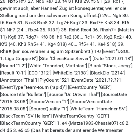
26. Nxf5 Rf7 27. Nd6 Re7 28. f4 $1 Kf8 29. f5 $1 (29. Rc1 {
gewinnt auch, aber Hannes' Zug ist konsequenter, weil er die
Stellung rund um den schwarzen König öffnet.}) 29... Ng5 30.
f6 Rxe5 31. Nxc8 Rxc8 32. fxg7+ Kxg7 33. Rxd7+ Kh8 34. Rf6
$1 Nh7 (34... Rxc4 35. Rf8#) 35. Rxh6 Rxc4 36. Rhxh7+ {Matt in
11} Kg8 37. Rdg7+ Kf8 38. h6 Re2 (38... Rc1+ 39. Kg2 Rc2+ 40.
Kf3 (40. Kh3 Rh5+ 41. Kg4 $18) 40... Rf5+ 41. Ke4 $18) 39.
Rh8# {Ein souveräner Sieg am Spitzenbrett.} 1-0 [Event "DSOL
1. Liga Gruppe B"] [Site "ChessBase Server"] [Date "2021.01.18"]
[Round "1.2"] [White "Tonndorf, Matthias"] [Black "Stock, Joerg"]
[Result "0-1"] [ECO "B12"] [WhiteElo "2188"] [BlackElo "2214"]
[Annotator "Thal"] [PlyCount "52"] [EventDate "2021.??.??"]
[EventType "team-tourn (rapid)"] [EventCountry "GER"]
[SourceTitle "Bulletin"] [Source "Dr. Ortwin Thal"] [SourceDate
"2015.08.08"] [SourceVersion "1"] [SourceVersionDate
"2015.08.08"] [SourceQuality "1"] [WhiteTeam "Hamelner SV"]
[BlackTeam "SV Hellern"] [WhiteTeamCountry "GER"]
[BlackTeamCountry "GER"] 1. e4 {Matze1983-Chessie07} c6 2.
d4 d5 3. e5 c5 {Das hat bereits der amtierende Weltmeister