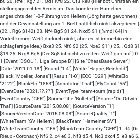
b6 20. Rfe1 Kg7 21. Qd1 Kf8 22. Qf3 Re8 {Hier bot Christian ein
stellungsgerechtes Remis an. Das konnte der Hamelner
angesichts der 1-0-Führung von Hellern (Jörg hatte gewonnen)
und der Gewinnstellung am 1. Brett natürlich nicht akzeptieren.}
(22... Rg6 $142) 23. Nf4 Bg5 $1 24. Nxd5 $1 {[%mdl 64] In
Vorteil kommt Weiß dadurch nicht, aber es ist immerhin eine
schlagfertige Idee.} Bxe3 25. Nf6 $2 (25. Nxe3 $11) 25... Qd8 $1
$19 26. Nxg8 Bg5 {Der Sg8 ist nicht zu retten. Weiß gab auf.} 0-
1 [Event "DSOL 1. Liga Gruppe B"] [Site "ChessBase Server"]
[Date "2021.01.18"] [Round "1.4"] [White "Happe, Reinhold"]
[Black "Moeller, Jonas"] [Result "1-0"] [ECO "D29"] [WhiteElo
"2122"] [BlackElo "1863"] [Annotator "Thal"] [PlyCount "55"]
[EventDate "2021.??.??"] [EventType "team-tourn (rapid)"]
[EventCountry "GER"] [SourceTitle "Bulletin"] [Source "Dr. Ortwin
Thal"] [SourceDate "2015.08.08"] [SourceVersion "1"]
[SourceVersionDate "2015.08.08"] [SourceQuality "1"]
[WhiteTeam "SV Hellern"] [BlackTeam "Hamelner SV"]
[WhiteTeamCountry "GER"] [BlackTeamCountry "GER"] 1. d4 {Dr
Rieux - Coronach} Nf6 2. c4 e6 3. Nf3 d5 4. Nc3 dxc4 5. e3 a6 6.