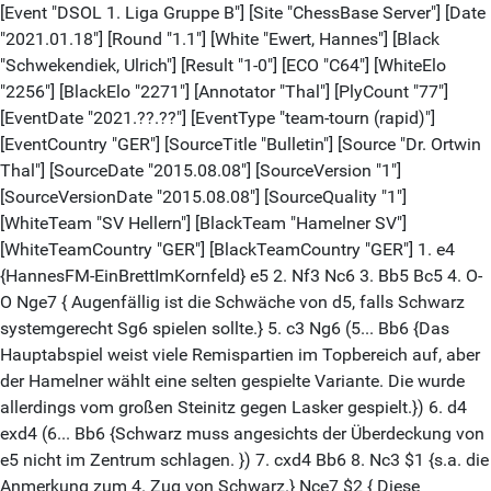
[Event "DSOL 1. Liga Gruppe B"] [Site "ChessBase Server"] [Date
"2021.01.18"] [Round "1.1"] [White "Ewert, Hannes"] [Black
"Schwekendiek, Ulrich"] [Result "1-0"] [ECO "C64"] [WhiteElo
"2256"] [BlackElo "2271"] [Annotator "Thal"] [PlyCount "77"]
[EventDate "2021.??.??"] [EventType "team-tourn (rapid)"]
[EventCountry "GER"] [SourceTitle "Bulletin"] [Source "Dr. Ortwin
Thal"] [SourceDate "2015.08.08"] [SourceVersion "1"]
[SourceVersionDate "2015.08.08"] [SourceQuality "1"]
[WhiteTeam "SV Hellern"] [BlackTeam "Hamelner SV"]
[WhiteTeamCountry "GER"] [BlackTeamCountry "GER"] 1. e4
{HannesFM-EinBrettImKornfeld} e5 2. Nf3 Nc6 3. Bb5 Bc5 4. O-
O Nge7 { Augenfällig ist die Schwäche von d5, falls Schwarz
systemgerecht Sg6 spielen sollte.} 5. c3 Ng6 (5... Bb6 {Das
Hauptabspiel weist viele Remispartien im Topbereich auf, aber
der Hamelner wählt eine selten gespielte Variante. Die wurde
allerdings vom großen Steinitz gegen Lasker gespielt.}) 6. d4
exd4 (6... Bb6 {Schwarz muss angesichts der Überdeckung von
e5 nicht im Zentrum schlagen. }) 7. cxd4 Bb6 8. Nc3 $1 {s.a. die
Anmerkung zum 4. Zug von Schwarz.} Nce7 $2 { Diese