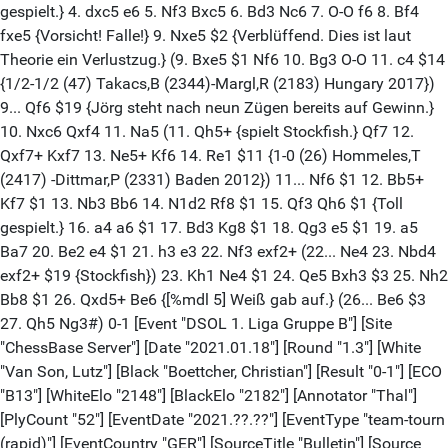
gespielt.} 4. dxc5 e6 5. Nf3 Bxc5 6. Bd3 Nc6 7. O-O f6 8. Bf4
fxe5 {Vorsicht! Falle!} 9. Nxe5 $2 {Verblüffend. Dies ist laut
Theorie ein Verlustzug.} (9. Bxe5 $1 Nf6 10. Bg3 O-O 11. c4 $14
{1/2-1/2 (47) Takacs,B (2344)-Margl,R (2183) Hungary 2017})
9... Qf6 $19 {Jörg steht nach neun Zügen bereits auf Gewinn.}
10. Nxc6 Qxf4 11. Na5 (11. Qh5+ {spielt Stockfish.} Qf7 12.
Qxf7+ Kxf7 13. Ne5+ Kf6 14. Re1 $11 {1-0 (26) Hommeles,T
(2417) -Dittmar,P (2331) Baden 2012}) 11... Nf6 $1 12. Bb5+
Kf7 $1 13. Nb3 Bb6 14. N1d2 Rf8 $1 15. Qf3 Qh6 $1 {Toll
gespielt.} 16. a4 a6 $1 17. Bd3 Kg8 $1 18. Qg3 e5 $1 19. a5
Ba7 20. Be2 e4 $1 21. h3 e3 22. Nf3 exf2+ (22... Ne4 23. Nbd4
exf2+ $19 {Stockfish}) 23. Kh1 Ne4 $1 24. Qe5 Bxh3 $3 25. Nh2
Bb8 $1 26. Qxd5+ Be6 {[%mdl 5] Weiß gab auf.} (26... Be6 $3
27. Qh5 Ng3#) 0-1 [Event "DSOL 1. Liga Gruppe B"] [Site
"ChessBase Server"] [Date "2021.01.18"] [Round "1.3"] [White
"Van Son, Lutz"] [Black "Boettcher, Christian"] [Result "0-1"] [ECO
"B13"] [WhiteElo "2148"] [BlackElo "2182"] [Annotator "Thal"]
[PlyCount "52"] [EventDate "2021.??.??"] [EventType "team-tourn
(rapid)"] [EventCountry "GER"] [SourceTitle "Bulletin"] [Source