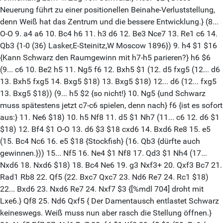
Neuerung führt zu einer positionellen Beinahe-Verluststellung,
denn Weiß hat das Zentrum und die bessere Entwicklung.} (8...
O-O 9. a4 a6 10. Bc4 h6 11. h3 d6 12. Be3 Nce7 13. Re1 c6 14.
Qb3 {1-0 (36) Lasker,E-Steinitz,W Moscow 1896}) 9. h4 $1 $16
{Kann Schwarz den Raumgewinn mit h7-h5 parieren?} h6 $6
(9... c6 10. Be2 h5 11. Ng5 f6 12. Bxh5 $1 (12. d5 fxg5 (12... d6
13. Bxh5 fxg5 14. Bxg5 $18) 13. Bxg5 $18) 12... d6 (12... fxg5
13. Bxg5 $18)) (9... h5 $2 {so nicht!} 10. Ng5 {und Schwarz
muss spätestens jetzt c7-c6 spielen, denn nach} f6 {ist es sofort
aus:} 11. Ne6 $18) 10. h5 Nf8 11. d5 $1 Nh7 (11... c6 12. d6 $1
$18) 12. Bf4 $1 O-O 13. d6 $3 $18 cxd6 14. Bxd6 Re8 15. e5
(15. Bc4 Nc6 16. e5 $18 {Stockfish} (16. Qb3 {dürfte auch
gewinnen.})) 15... Nf5 16. Ne4 $1 Nf8 17. Qd3 $1 Nh4 (17...
Nxd6 18. Nxd6 $18) 18. Bc4 Ne6 19. g3 Nxf3+ 20. Qxf3 Bc7 21.
Rad1 Rb8 22. Qf5 (22. Bxc7 Qxc7 23. Nd6 Re7 24. Rc1 $18)
22... Bxd6 23. Nxd6 Re7 24. Nxf7 $3 {[%mdl 704] droht mit
Lxe6.} Qf8 25. Nd6 Qxf5 { Der Damentausch entlastet Schwarz
keineswegs. Weiß muss nun aber rasch die Stellung öffnen.}