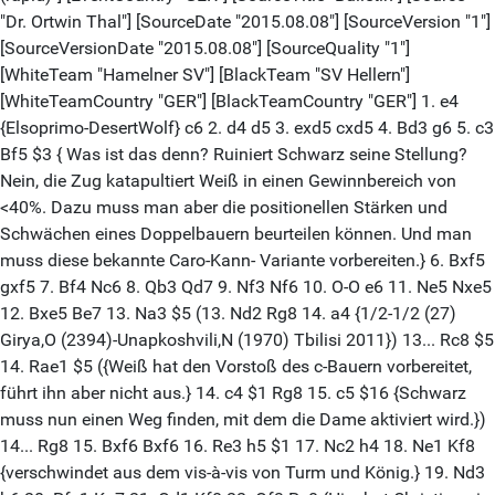
"Dr. Ortwin Thal"] [SourceDate "2015.08.08"] [SourceVersion "1"]
[SourceVersionDate "2015.08.08"] [SourceQuality "1"]
[WhiteTeam "Hamelner SV"] [BlackTeam "SV Hellern"]
[WhiteTeamCountry "GER"] [BlackTeamCountry "GER"] 1. e4
{Elsoprimo-DesertWolf} c6 2. d4 d5 3. exd5 cxd5 4. Bd3 g6 5. c3
Bf5 $3 { Was ist das denn? Ruiniert Schwarz seine Stellung?
Nein, die Zug katapultiert Weiß in einen Gewinnbereich von
<40%. Dazu muss man aber die positionellen Stärken und
Schwächen eines Doppelbauern beurteilen können. Und man
muss diese bekannte Caro-Kann- Variante vorbereiten.} 6. Bxf5
gxf5 7. Bf4 Nc6 8. Qb3 Qd7 9. Nf3 Nf6 10. O-O e6 11. Ne5 Nxe5
12. Bxe5 Be7 13. Na3 $5 (13. Nd2 Rg8 14. a4 {1/2-1/2 (27)
Girya,O (2394)-Unapkoshvili,N (1970) Tbilisi 2011}) 13... Rc8 $5
14. Rae1 $5 ({Weiß hat den Vorstoß des c-Bauern vorbereitet,
führt ihn aber nicht aus.} 14. c4 $1 Rg8 15. c5 $16 {Schwarz
muss nun einen Weg finden, mit dem die Dame aktiviert wird.})
14... Rg8 15. Bxf6 Bxf6 16. Re3 h5 $1 17. Nc2 h4 18. Ne1 Kf8
{verschwindet aus dem vis-à-vis von Turm und König.} 19. Nd3