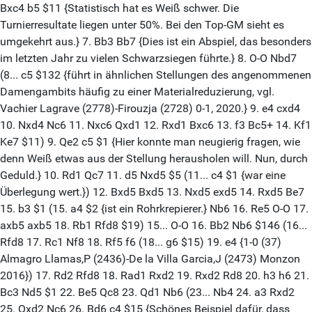
Bxc4 b5 $11 {Statistisch hat es Weiß schwer. Die
Turnierresultate liegen unter 50%. Bei den Top-GM sieht es
umgekehrt aus.} 7. Bb3 Bb7 {Dies ist ein Abspiel, das besonders
im letzten Jahr zu vielen Schwarzsiegen führte.} 8. O-O Nbd7
(8... c5 $132 {führt in ähnlichen Stellungen des angenommenen
Damengambits häufig zu einer Materialreduzierung, vgl.
Vachier Lagrave (2778)-Firouzja (2728) 0-1, 2020.} 9. e4 cxd4
10. Nxd4 Nc6 11. Nxc6 Qxd1 12. Rxd1 Bxc6 13. f3 Bc5+ 14. Kf1
Ke7 $11) 9. Qe2 c5 $1 {Hier konnte man neugierig fragen, wie
denn Weiß etwas aus der Stellung herausholen will. Nun, durch
Geduld.} 10. Rd1 Qc7 11. d5 Nxd5 $5 (11... c4 $1 {war eine
Überlegung wert.}) 12. Bxd5 Bxd5 13. Nxd5 exd5 14. Rxd5 Be7
15. b3 $1 (15. a4 $2 {ist ein Rohrkrepierer.} Nb6 16. Re5 O-O 17.
axb5 axb5 18. Rb1 Rfd8 $19) 15... O-O 16. Bb2 Nb6 $146 (16...
Rfd8 17. Rc1 Nf8 18. Rf5 f6 (18... g6 $15) 19. e4 {1-0 (37)
Almagro Llamas,P (2436)-De la Villa Garcia,J (2473) Monzon
2016}) 17. Rd2 Rfd8 18. Rad1 Rxd2 19. Rxd2 Rd8 20. h3 h6 21.
Bc3 Nd5 $1 22. Be5 Qc8 23. Qd1 Nb6 (23... Nb4 24. a3 Rxd2
25. Qxd2 Nc6 26. Bd6 c4 $15 {Schönes Beispiel dafür, dass