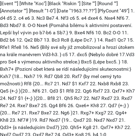
[Event ""] [White "Koc"] [Black "Riskin "] [Site ""] [Round ""]
[Annotator ""] [Result "1-0"] [Date "1963.??.??"] [PlyCount "49"] 1.
d4 d5 2. c4 e6 3. Nc3 Be7 4. Nf3 c6 5. e4 dxe4 6. Nxe4 Nf6 7.
Bd3 Nbd7 8. O-O Nxe4 {Pomáhá bílému k aktivními postavení.
Lepší byl vývin po b7-b6 a Sb7.} 9. Bxe4 Nf6 10. Bc2 O-O 11.
Bd2 b6 12. Qe2 Bb7 13. Bc3 Rc8 {Lépe Dc7. } 14. Rad1 Qc7 15.
Rfe1 Rfe8 16. Ne5 {Bílý své síly již zmobilizoval a hrozí útokem
na krále manévrem Vd3-h3. } c5 17. dxc5 {Nebylo dobré 17.Vd3
pro Se4 s výmenou aktivního strelce.} Bxc5 {Lépe bxc5. } 18.
Bxh7+ {Pozicní obet která se rídí následujícími skutecnostmi:}
Kxh7 (18... Nxh7 19. Rd7 Qb8 20. Rxf7 {by mel cerný tyto
možnosti:} Rf8 (20... Rc7 21. Nd7 $1 Kxf7 22. Nxb8 Rxb8 23.
Qe5 {+-;} )(20... Nf6 21. Qd3 $1 Rf8 22. Qg6 Rxf7 23. Qxf7+ Kh7
24. Nd7 $1 {+-;} )(20... Bf8 21. Qh5 Rc7 22. Nd7 Rxd7 23. Rxd7
Re7 24. Rxe7 Bxe7 25. Qg4 Bf6 26. Qxe6+ Kh8 27. Qd7 {+-;} )
(20... Re7 21. Rxe7 Bxe7 22. Ng6 )21. Rxg7+ Kxg7 22. Qg4+
Kh8 23. Nf7# )19. Rd7 Nxd7 (19... Qxd7 20. Nxd7 Nxd7 21.
Qd3+ {s následujícím Dxd7} )20. Qh5+ Kg8 21. Qxf7+ Kh7 22.
Nxd7 Qxd7 23. Qxd7 Re7 24. Qd3+ Kg8 25. b4 1-0