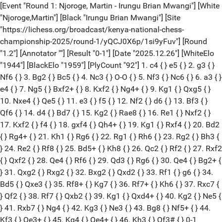
[Event "Round 1: Njoroge, Martin - Irungu Brian Mwangi"] [White
"Njoroge,Martin"] [Black "Irungu Brian Mwangi"] [Site
"https://lichess.org/broadcast/kenya-national-chess-
championship-2025/round-1/yQCJ0X6p/1si9yFuv"] [Round
"1.2"] [Annotator ""] [Result "0-1"] [Date "2025.12.26"] [WhiteElo
"1944"] [BlackElo "1959"] [PlyCount "92"] 1. c4 { } e5 { } 2. g3 { }
Nf6 { } 3. Bg2 { } Bc5 { } 4. Nc3 { } O-O { } 5. Nf3 { } Nc6 { } 6. a3 { }
e4 { } 7. Ng5 { } Bxf2+ { } 8. Kxf2 { } Ng4+ { } 9. Kg1 { } Qxg5 { }
10. Nxe4 { } Qe5 { } 11. e3 { } f5 { } 12. Nf2 { } d6 { } 13. Bf3 { }
Qf6 { } 14. d4 { } Bd7 { } 15. Kg2 { } Rae8 { } 16. Re1 { } Nxf2 { }
17. Kxf2 { } f4 { } 18. gxf4 { } Qh4+ { } 19. Kg1 { } Rxf4 { } 20. Bd2
{ } Rg4+ { } 21. Kh1 { } Rg6 { } 22. Rg1 { } Rh6 { } 23. Rg2 { } Bh3 {
} 24. Re2 { } Rf8 { } 25. Bd5+ { } Kh8 { } 26. Qc2 { } Rf2 { } 27. Rxf2
{ } Qxf2 { } 28. Qe4 { } Rf6 { } 29. Qd3 { } Rg6 { } 30. Qe4 { } Bg2+ {
} 31. Qxg2 { } Rxg2 { } 32. Bxg2 { } Qxd2 { } 33. Rf1 { } g6 { } 34.
Bd5 { } Qxe3 { } 35. Rf8+ { } Kg7 { } 36. Rf7+ { } Kh6 { } 37. Rxc7 {
} Qf2 { } 38. Rf7 { } Qxb2 { } 39. Kg1 { } Qxd4+ { } 40. Kg2 { } Ne5 {
} 41. Rxb7 { } Ng4 { } 42. Kg3 { } Ne3 { } 43. Bg8 { } Nf5+ { } 44.
Kf3 { } Qe3+ { } 45. Kg4 { } Qe4+ { } 46. Kh3 { } Qf3# { } 0-1