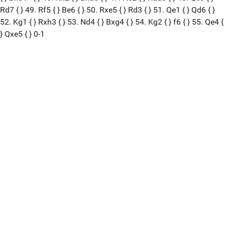
Rd7 { } 49. Rf5 { } Be6 { } 50. Rxe5 { } Rd3 { } 51. Qe1 { } Qd6 { }
52. Kg1 { } Rxh3 { } 53. Nd4 { } Bxg4 { } 54. Kg2 { } f6 { } 55. Qe4 {
} Qxe5 { } 0-1