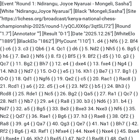
[Event "Round 1: Ndirangu, Joyce Nyaruai - Mongeli, Sasha"]
[White "Ndirangu,Joyce Nyaruai"] [Black "Mongeli,Sasha"] [Site
"https://lichess.org/broadcast/kenya-national-chess-
championship-2025/round-1/yQCJ0X6p/3qtSLl72"] [Round
"1.7"] [Annotator ""] [Result "0-1"] [Date "2025.12.26"] [WhiteElo
"1889"] [BlackElo "1862"] [PlyCount "110"] 1. d4 { } Nf6 { } 2. Bf4
{ } c6 { } 3. c3 { } Qb6 { } 4. Qc1 { } d6 { } 5. Nd2 { } Nh5 { } 6. Bg5 {
} h6 { } 7. Be3 { } Nf6 { } 8. f3 { } Bf5 { } 9. Bf2 { } d5 { } 10. g3 { }
Qc7 { } 11. Bg2 { } Bh7 { } 12. e4 { } dxe4 { } 13. fxe4 { } Ng4 { }
14. Nh3 { } Nd7 { } 15. O-O { } e5 { } 16. Kh1 { } Be7 { } 17. Bg1 { }
O-O { } 18. Qd1 { } Ngf6 { } 19. Qe2 { } c5 { } 20. Rac1 { } Rac8 { }
21. Rcd1 { } a6 { } 22. d5 { } c4 { } 23. Nf2 { } b5 { } 24. Bh3 { }
Rcd8 { } 25. Rde1 { } Nc5 { } 26. Bg2 { } Qa5 { } 27. Ra1 { } Qc7 { }
28. Nd1 { } Nb7 { } 29. a4 { } Ra8 { } 30. b3 { } Nd6 { } 31. b4 { }
Nd7 { } 32. a5 { } Bg5 { } 33. Be3 { } Bxe3 34. Nxe3 { } Nf6 { } 35.
Nc2 { } Qd7 { } 36. Rae1 { } Bg6 { } 37. h3 { } Rae8 { } 38. Qf2 { }
Ra8 { } 39. g4 { } Qa7 { } 40. Qg3 { } Qe7 { } 41. Na1 { } Bh7 { } 42.
Rf2 { } Bg6 { } 43. Ref1 { } Nfxe4 { } 44. Nxe4 { } Nxe4 { } 45. Bxe4
{ } Bxe4+ { } 46. Kh2 { } Bxd5 { } 47. Nc2 { } Rad8 { } 48. Qe3 { }