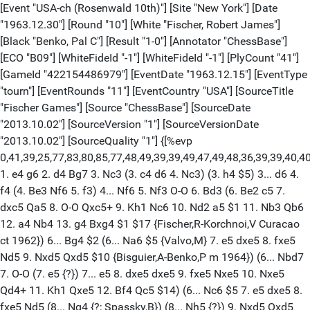
[Event "USA-ch (Rosenwald 10th)"] [Site "New York"] [Date "1963.12.30"] [Round "10"] [White "Fischer, Robert James"] [Black "Benko, Pal C"] [Result "1-0"] [Annotator "ChessBase"] [ECO "B09"] [WhiteFideId "-1"] [WhiteFideId "-1"] [PlyCount "41"] [GameId "422154486979"] [EventDate "1963.12.15"] [EventType "tourn"] [EventRounds "11"] [EventCountry "USA"] [SourceTitle "Fischer Games"] [Source "ChessBase"] [SourceDate "2013.10.02"] [SourceVersion "1"] [SourceVersionDate "2013.10.02"] [SourceQuality "1"] {[%evp 0,41,39,25,77,83,80,85,77,48,49,39,39,49,47,49,48,36,39,39,40,40,38,46,129,88,87,80,101,89,103,79,96,89,96,103,69,196,403,398,395,419,419,395]} 1. e4 g6 2. d4 Bg7 3. Nc3 (3. c4 d6 4. Nc3) (3. h4 $5) 3... d6 4. f4 (4. Be3 Nf6 5. f3) 4... Nf6 5. Nf3 O-O 6. Bd3 (6. Be2 c5 7. dxc5 Qa5 8. O-O Qxc5+ 9. Kh1 Nc6 10. Nd2 a5 $1 11. Nb3 Qb6 12. a4 Nb4 13. g4 Bxg4 $1 $17 {Fischer,R-Korchnoi,V Curacao ct 1962}) 6... Bg4 $2 (6... Na6 $5 {Valvo,M} 7. e5 dxe5 8. fxe5 Nd5 9. Nxd5 Qxd5 $10 {Bisguier,A-Benko,P m 1964}) (6... Nbd7 7. O-O (7. e5 {?}) 7... e5 8. dxe5 dxe5 9. fxe5 Nxe5 10. Nxe5 Qd4+ 11. Kh1 Qxe5 12. Bf4 Qc5 $14) (6... Nc6 $5 7. e5 dxe5 8. fxe5 Nd5 (8... Ng4 {?; Spassky,B}) (8... Nh5 {?}) 9. Nxd5 Qxd5 10. c3 Bg4 11. Qe2 $1 $16 {Fischer,R-Perez,F Habana 1965}) 7. h3 Bxf3 8. Qxf3 Nc6 9. Be3 e5 (9... Nd7 10. e5 {?}) 10. dxe5 dxe5 11. f5 {? g2-g4-g5 +-} gxf5 (11... Nd4 12. Qf2 gxf5 13. exf5 b5 14. O-O c5 15. Ne4 c4 16. Nxf6+ Qxf6 17. Be4 Rad8 18. c3 Rfe8 19. Kh1 Kh8 20. Rae1 b4 21. cxd4 exd4 22. Bc1 d3 23. b3 Bh6 24. Bxh6 Qxh6 25. Bf3 Rxe1 26. Qxe1 c3 27. Qe7 $18 {Bednarski,J-Kraidman,Y Tel Aviv 1964}) 12. Qxf5 (12. exf5 e4 $1 $132) 12... Nd4 (12... Qd7) 13. Qf2 (13. Qxe5 $1 Ng4 14. Qxg7+ Kxg7 15. hxg4 Ne6 (15... Nc6 $13) 16. e5 Rh8 17. Bh6+ Kg8 18. Ne4 $18) 13... Ne8 {? ?d6, f7-f5; c7-c5-c4} (13... Nd7 14. O-O-O Nc5 15. Kb1 {? ?e2, c2-c3}) 14. O-O (14. O-O-O Nd6 15. Ne2) 14... Nd6 (14... c6 15. Ne2 {× f5, h5}) 15. Qg3 (15. Nd5 f5 16. Bxd4 Nxe4 $1 17. Bxe4 fxe4 $17) (15. Ne2 f5 $132) 15... Kh8 (15... f5 16. Bh6 Qf6 17. Bxg7 Qxg7 18. Qxg7+ Kxg7 19. exf5 N6xf5 20. Rae1 Rae8 21. Ne4 $16) 16. Qg4 c6 (16... c5 $1) 17. Qh5 {? ?xd4, e4-e5} Qe8 $2 {[#]} (17... Ne6 {?}) (17... c5 {?}) 18. Bxd4 exd4 {[#]} 19. Rf6 $3 (19. e5 f5 $1) (19. Ne2) 19... Kg8 $8 (19... dxc3 20. e5 $18) (19... Bxf6 20. e5 $18) 20. e5 h6 21. Ne2 $1 (21. Rxd6 Qxe5 $1) (21. Ne2 $1 {? ?xd6} Nb5 (21... Bxf6 22. Qxh6 $18) 22. Qf5 $18) ({...noch stärker ist:} 21. Ne4 $3 Nxe4 22. Bxe4 Bxf6 (22... Qxe5 23. Qxe5 Rae8 24. Qf5 Rxe4 25. Qxe4 Bxf6 26. Rf1 Bg7 $18) 23. Qf5 (23. Qxh6 d3 24. Qh7#) 23... d3 24. Qh7#) 1-0 [Event "Rosenwald 3rd"] [Site "New York"] [Date "1956.10.17"] [Round "8"] [White "Byrne, Donald"] [Black "Fischer, Robert James"] [Result "0-1"] [Annotator "Mueller,Karsten"] [ECO "D97"] [WhiteFideId "-1"] [WhiteFideId "-1"] [PlyCount "82"] [GameId "422154670138"] [EventDate "1956.10.07"] [EventType "tourn"] [EventRounds "11"] [EventCountry "USA"] [SourceTitle "Fischer Games"] [Source "ChessBase"] [SourceDate "2013.10.02"] [SourceVersion "1"] [SourceVersionDate "2013.10.02"] [SourceQuality "1"] {[%evp 0,82,21,9,13,9,20,32767,31,40,24,10,29,32767,-10,20,4,23,44,26,61,9,29,6,-73,-159,-144,-94,-122,-174,-103,-150,-178,-155,32767,-159,-158,-382,-364,-445,-364,-367,-466,32767,32767,-439,-483,-474,-433,32767,-431,-461,-500,-575,32767,-596,32767,32767,32767,32767,-697,-722,-688,32767,32767,-741,-722,-805,-824,32767,-1092,-1549,-1542,-29991,-29992,-29993,-29992,-29993,-29994,-29995,-29996,-29997,-29998,-29999,-29999] Der Aufstieg von Robert James - genannt Bobby - Fischer bis zum Gewinn der Weltmeisterschaft gegen Spasskij 1972 in Reykjavik löste weltweit einen großen Schachboom aus. Er hatte sich bereits in frühester Jugend dem königlichen Spiel verschrieben und arbeitete sehr hart an seinem Erfolg. "Im November 1956 erschien dann Fischers Name zum ersten Mal in den bedeutendsten Schachzeitschriften der Welt, als er Donald Byrne ... in einem Spiel großer Klarheit und Brillanz schlug. Hans Kmoch nannte es in seinem "Chess Review" "das Spiel des Jahrhunderts" und schrieb: "...ein erstaunliches Meisterstück im Kombinationsspiel, von einem dreizehnjährigen Jungen gegen einen mächtigen Gegner geführt, das den schönsten Großtaten in der uns bekannten Schachgeschichte gleichkommt..." (Gligoric in "Fischer-Spasskij", S. 160f).} 1. Nf3 Nf6 2. c4 g6 3. Nc3 Bg7 4. d4 O-O 5. Bf4 d5 6. Qb3 dxc4 7. Qxc4 c6 8. e4 Nbd7 (8... Bg4 9. Be2 Nfd7 10. Rd1 Bxf3 11. Bxf3 e5 12. dxe5 Bxe5 13. Bxe5 Nxe5 14. Rxd8 Nxc4 15. Rxf8+ Kxf8 16. Be2 $1 Nb6 17. Kd2 $14 {Dydyshko,V-Dorfman,J/Minsk/1986/1:0/57/ (Shipov)}) (8... b5 $5 9. Qb3 Qa5 10. Bd3 Be6 11. Qd1 c5 $132 {(Shipov)}) 9. Rd1 Nb6 10. Qc5 (10. Qd3 $5 Be6 11. Be2 Bc4 12. Qc2 Bxe2 13. Qxe2 $14) 10... Bg4 11. Bg5 $2 {übersieht den folgenden brillanten Schlag.} ({Besser ist} 11. Be2 Nfd7 12. Qa3 Bxf3 13. Bxf3 e5 14. dxe5 Qe8 15. Be2 Nxe5 16. O-O $14 {Flear,G-Morris,P/Dublin/1991/1:0/46/(Shipov)}) 11... Na4 $3 {[%mdl 512] dynamische Fortsetzungen dieser Art ließ sich Fischer auch später so gut wie nie entgehen} 12. Qa3 {die Taktik funktioniert aus schwarzer Sicht, wie die folgenden Varianten zeigen:} (12. Nxa4 Nxe4 13. Qc1 (13. Qxe7 Qa5+ (13... Qxe7 14. Bxe7 Rfe8 $19) 14. b4 Qxa4 15. Qxe4 Rfe8 16. Be7 Bxf3 17. gxf3 Bf8 $19) (13. Bxe7 Nxc5 14. Bxd8 Re8+ 15. Be2 Nxa4 $19) (13. Qb4 Nxg5 ({selbst} 13... Bxf3 14. Bxe7 Bxd1 15. Bxd8 Raxd8 {ist chancenreich für Schwarz.}) 14. Nxg5 Bxd1 15. Kxd1 Bxd4 $17) 13... Qa5+ 14. Nc3 Bxf3 15. gxf3 Nxg5 $19) (12. Qb4 Nxc3 13. bxc3 Nxe4 14. Bxe7 Qe8 15. Rd3 c5 $1 16. Qxb7 Nd6 17. Qc7 Nf5 $19) 12... Nxc3 13. bxc3 Nxe4 $1 {erneut ist es ein Springerausfall, der dem in der Entwicklung zurückgebliebenen Weißen Probleme bereitet.} 14. Bxe7 Qb6 $1 (14... Qe8 $2 15. Rd3 $1 {und Weiß ist noch voll im Spiel.}) 15. Bc4 {Byrne setzt auf schnellstmöglichen Abschluß seiner Entwicklung.} ({Mit} 15. Bxf8 $5 {die Qualität zu gewinnen, hätte zwar nach} Bxf8 16. Qb3 (16. Qc1 Re8 17. Be2 $6 Nxc3 $19) 16... Nxc3 17. Qxb6 axb6 18. Ra1 (18. Rd2 Bb4 19. Rb2 Ba5 $19) 18... Re8+ 19. Kd2 (19. Ne5 f6 20. f3 fxe5 21. fxg4 exd4+ 22. Kd2 b5 $19) 19... Ne4+ 20. Kc2 Nxf2 21. Rg1 Re3 $17 {/-+ in ein schlechtes Endspiel geführt, kam aber aus praktischer Sicht auch in Betracht.}) (15. Be2 Rfe8 16. O-O $6 Qc7 17. Bh4 g5 $19) (15. Bd3 Nxc3 $1 16. Qxc3 (16. Bxf8 $2 Bxf8 $19) 16... Rfe8 $19) 15... Nxc3 $1 (15... Rfe8 $2 {ermöglicht die Evakuierung des weißen Königs mit} 16. O-O $15) 16. Bc5 {Byrne ahnt wohl noch nicht, welch schrecklicher Schlag im siebzehnten Zug noch auf ihn wartet,} ({sonst hätte er vermutlich} 16. Qxc3 $5 {gezogen:} Rfe8 17. Qe3 $5 (17. Bxf7+ $2 Kxf7 18. Ng5+ Kxe7 19. O-O Bxd1 20. Rxd1 Qb5 $19) 17... Bxf3 18. gxf3 Qc7 $17 {/-+ und die ungleichfarbigen Läufer geben Weiß noch etwas Hoffnung, obwohl Schwarz meiner Meinung nach auch hier auf Gewinn steht.}) (16. Bxf8 Bxf8 17. Qxc3 $2 Bb4 $19) 16... Rfe8+ 17. Kf1 (17. Kd2 Ne4+ $19) (17. Ne5 Bxe5 18. Bxb6 Bd6+ $19) 17... Be6 $3 {[%mdl 192] dieser Läuferrückzug ist die eigentliche Pointe der ganzen Kombination.} ({Nach} 17... Nb5 $2 {hätte Weiß indessen das Blatt zu seinen Gunsten wenden können:} 18. Bxf7+ $1 Kh8 (18... Kxf7 $2 19. Qb3+ Be6 20. Ng5+ Kg8 (20... Kf6 $2 21. Qf3+ Bf5 22. Nxh7+ Kf7 23. Bxb6 $18) 21. Nxe6 Nxd4 22. Nxd4+ Qxb3 23. Nxb3 $18 {(Fischer)}) 19. Bxb6 Nxa3 20. Bxe8 $14 {(Shipov)}) 18. Bxb6 $6 {danach spielt sich die Stellung für Schwarz leicht. Rückzüge des Läufers c4 waren zäher.} (18. Bxe6 $2 {führt zu einem sehr hübschen erstickten Matt:} Qb5+ 19. Kg1 Ne2+ 20. Kf1 Ng3+ 21. Kg1 Qf1+ 22. Rxf1 Ne2#) (18. Qxc3 Qxc5 19. dxc5 Bxc3 20. Bxe6 Rxe6 $19) (18. Bd3 $5 Nb5 19. Qb4 Qd8 $19) (18. Be2 $5 Nb5 19. Qb4 Qd8 20. a4 a5 21. Qb2 Nd6 $19) (18. d5 $2 Bxd5 19. Rxd5 $2 Qb1+ 20. Ne1 Qxe1#) 18... Bxc4+ 19. Kg1 Ne2+ 20. Kf1 Nxd4+ 21. Kg1 (21. Rd3 $2 axb6 22. Qc3 Nxf3 $19 23. Qxc4 $2 Re1#) 21... Ne2+ 22. Kf1 Nc3+ 23. Kg1 axb6 24. Qb4 (24. Qd6 Rad8 (24... Nxd1 25. Qxd1 Rxa2 $19) 25. Qxd8 Ne2+ 26. Kf1 Nd4+ 27. Kg1 Rxd8 $19) 24... Ra4 25. Qxb6 (25. Qd6 Nxd1 26. Qxd1 Rxa2 27. h3 Ra1 $19) 25... Nxd1 $19 26. h3 Rxa2 27. Kh2 Nxf2 28. Re1 Rxe1 29. Qd8+ Bf8 30. Nxe1 Bd5 31. Nf3 Ne4 32. Qb8 b5 33. h4 h5 34. Ne5 Kg7 35. Kg1 Bc5+ 36. Kf1 (36. Kh1 Ng3+ 37. Kh2 Nf1+ 38. Kh3 Bxg2#) (36. Kh2 Bd6 $19) 36... Ng3+ 37. Ke1 Bb4+ 38. Kd1 Bb3+ 39. Kc1 Ne2+ 40. Kb1 Nc3+ 41. Kc1 Rc2# {Dieser Sieg bewirkt, daß Fischer im Rosenwaldturnier mit 4.5/11 am Ende den achten Platz teilt, für einen Dreizehnjährigen zweifellos ein sehr großer Erfolg. Quellen: "Das große Schachbuch", Martin Beheim Schwarzbach, Droemer Verlag, S. 214. "Fischer-Spasskij, Schachmatch des Jahrhunderts", Svetozar Gligoric, Droemer Knaur Verlag 1972. Kommentar von Shipov aus der ChessBase MEGABASE 99 (MCL 07)} 0-1 [Event "World Championship 28th"] [Site "Reykjavik"] [Date "1972.07.23"] [Round "6"] [White "Fischer, Robert James"] [Black "Spassky, Boris V"] [Result "1-0"] [Annotator "ChessBase"] [ECO "D59"] [WhiteElo "2785"] [BlackElo "2660"] [WhiteFideId "-1"] [WhiteFideId "-1"] [PlyCount "81"] [GameId "422154286960"] [EventDate "1972.07.11"] [EventType "match"] [EventRounds "21"] [EventCountry "ISL"] [SourceTitle "Fischer Games"] [Source "ChessBase"] [SourceDate "2013.10.02"] [SourceVersion "1"] [SourceVersionDate "2013.10.02"] [SourceQuality "1"] {[%evp 0,81,12,1,10,15,19,18,15,9,23,18,21,12,32,11,17,13,5,1,6,9,1,9,6,2,0,5,32767,4,-18,-16,-12,-19,15,24,35,33,32767,52,45,72,82,64,93,69,75,102,94,120,153,156,149,147,131,131,168,144,207,199,248,282,228,330,247,282,313,359,285,338,334,398,308,292,439,359,493,582,533,560,537,586,908,900]} 1. c4 e6 2. Nf3 d5 3. d4 Nf6 4. Nc3 Be7 5. Bg5 O-O 6. e3 h6 7. Bh4 b6 (7... Nbd7 8. Rc1 b6 9. cxd5 exd5 {Tartakover} (9... Nxd5 $2 10. Bxe7 Qxe7 11. Nxd5 exd5 12. Rxc7) 10. Bb5 $1 $16 {Capablanca}) 8. cxd5 (8. Be2 Bb7 9. Bxf6 Bxf6 10. cxd5 exd5 11. O-O {Korchnoi-Geller/Suchumi/1971/}) 8... Nxd5 9. Bxe7 Qxe7 10. Nxd5 exd5 11. Rc1 Be6 12. Qa4 c5 13. Qa3 Rc8 14. Bb5 $1 a6 (14... Kf8 {? c4, a6, b5} 15. dxc5 b