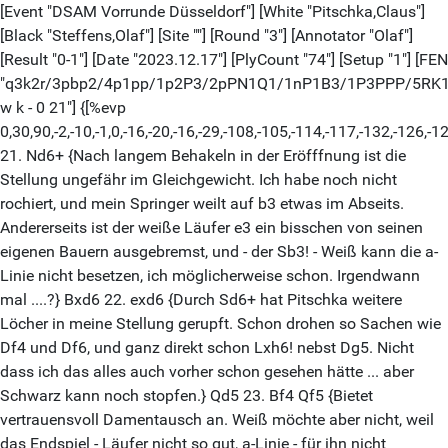
[Event "DSAM Vorrunde Düsseldorf"] [White "Pitschka,Claus"]
[Black "Steffens,Olaf"] [Site ""] [Round "3"] [Annotator "Olaf"]
[Result "0-1"] [Date "2023.12.17"] [PlyCount "74"] [Setup "1"] [FEN
"q3k2r/3pbp2/4p1pp/1p2P3/2pPN1Q1/1nP1B3/1P3PPP/5RK
w k - 0 21"] {[%evp
0,30,90,-2,-10,-1,0,-16,-20,-16,-29,-108,-105,-114,-117,-132,-126,-
21. Nd6+ {Nach langem Behakeln in der Eröfffnung ist die
Stellung ungefähr im Gleichgewicht. Ich habe noch nicht
rochiert, und mein Springer weilt auf b3 etwas im Abseits.
Andererseits ist der weiße Läufer e3 ein bisschen von seinen
eigenen Bauern ausgebremst, und - der Sb3! - Weiß kann die a-
Linie nicht besetzen, ich möglicherweise schon. Irgendwann
mal ....?} Bxd6 22. exd6 {Durch Sd6+ hat Pitschka weitere
Löcher in meine Stellung gerupft. Schon drohen so Sachen wie
Df4 und Df6, und ganz direkt schon Lxh6! nebst Dg5. Nicht
dass ich das alles auch vorher schon gesehen hätte ... aber
Schwarz kann noch stopfen.} Qd5 23. Bf4 Qf5 {Bietet
vertrauensvoll Damentausch an. Weiß möchte aber nicht, weil
das Endspiel - Läufer nicht so gut, a-Linie - für ihn nicht