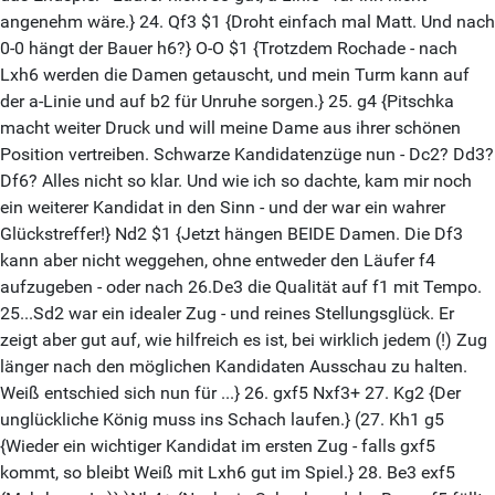
angenehm wäre.} 24. Qf3 $1 {Droht einfach mal Matt. Und nach
0-0 hängt der Bauer h6?} O-O $1 {Trotzdem Rochade - nach
Lxh6 werden die Damen getauscht, und mein Turm kann auf
der a-Linie und auf b2 für Unruhe sorgen.} 25. g4 {Pitschka
macht weiter Druck und will meine Dame aus ihrer schönen
Position vertreiben. Schwarze Kandidatenzüge nun - Dc2? Dd3?
Df6? Alles nicht so klar. Und wie ich so dachte, kam mir noch
ein weiterer Kandidat in den Sinn - und der war ein wahrer
Glückstreffer!} Nd2 $1 {Jetzt hängen BEIDE Damen. Die Df3
kann aber nicht weggehen, ohne entweder den Läufer f4
aufzugeben - oder nach 26.De3 die Qualität auf f1 mit Tempo.
25...Sd2 war ein idealer Zug - und reines Stellungsglück. Er
zeigt aber gut auf, wie hilfreich es ist, bei wirklich jedem (!) Zug
länger nach den möglichen Kandidaten Ausschau zu halten.
Weiß entschied sich nun für ...} 26. gxf5 Nxf3+ 27. Kg2 {Der
unglückliche König muss ins Schach laufen.} (27. Kh1 g5
{Wieder ein wichtiger Kandidat im ersten Zug - falls gxf5
kommt, so bleibt Weiß mit Lxh6 gut im Spiel.} 28. Be3 exf5