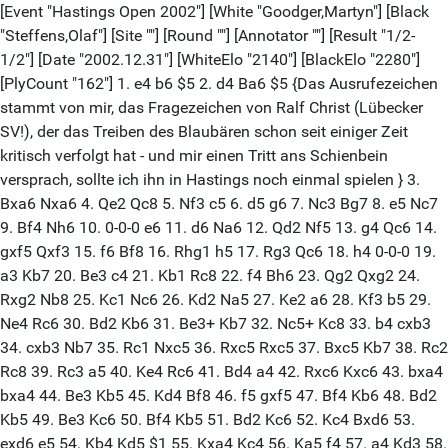
[Event "Hastings Open 2002"] [White "Goodger,Martyn"] [Black
"Steffens,Olaf"] [Site ""] [Round ""] [Annotator ""] [Result "1/2-
1/2"] [Date "2002.12.31"] [WhiteElo "2140"] [BlackElo "2280"]
[PlyCount "162"] 1. e4 b6 $5 2. d4 Ba6 $5 {Das Ausrufezeichen
stammt von mir, das Fragezeichen von Ralf Christ (Lübecker
SV!), der das Treiben des Blaubären schon seit einiger Zeit
kritisch verfolgt hat - und mir einen Tritt ans Schienbein
versprach, sollte ich ihn in Hastings noch einmal spielen } 3.
Bxa6 Nxa6 4. Qe2 Qc8 5. Nf3 c5 6. d5 g6 7. Nc3 Bg7 8. e5 Nc7
9. Bf4 Nh6 10. 0-0-0 e6 11. d6 Na6 12. Qd2 Nf5 13. g4 Qc6 14.
gxf5 Qxf3 15. f6 Bf8 16. Rhg1 h5 17. Rg3 Qc6 18. h4 0-0-0 19.
a3 Kb7 20. Be3 c4 21. Kb1 Rc8 22. f4 Bh6 23. Qg2 Qxg2 24.
Rxg2 Nb8 25. Kc1 Nc6 26. Kd2 Na5 27. Ke2 a6 28. Kf3 b5 29.
Ne4 Rc6 30. Bd2 Kb6 31. Be3+ Kb7 32. Nc5+ Kc8 33. b4 cxb3
34. cxb3 Nb7 35. Rc1 Nxc5 36. Rxc5 Rxc5 37. Bxc5 Kb7 38. Rc2
Rc8 39. Rc3 a5 40. Ke4 Rc6 41. Bd4 a4 42. Rxc6 Kxc6 43. bxa4
bxa4 44. Be3 Kb5 45. Kd4 Bf8 46. f5 gxf5 47. Bf4 Kb6 48. Bd2
Kb5 49. Be3 Kc6 50. Bf4 Kb5 51. Bd2 Kc6 52. Kc4 Bxd6 53.
exd6 e5 54. Kb4 Kd5 $1 55. Kxa4 Kc4 56. Ka5 f4 57. a4 Kd3 58.