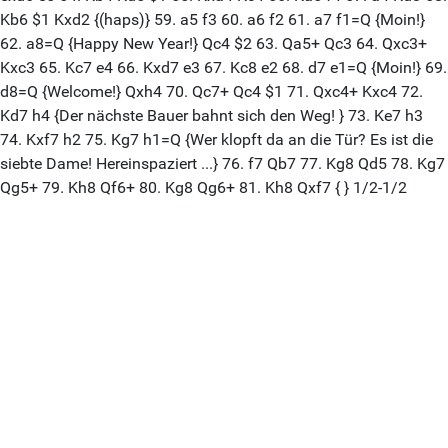
Kb6 $1 Kxd2 {(haps)} 59. a5 f3 60. a6 f2 61. a7 f1=Q {Moin!}
62. a8=Q {Happy New Year!} Qc4 $2 63. Qa5+ Qc3 64. Qxc3+
Kxc3 65. Kc7 e4 66. Kxd7 e3 67. Kc8 e2 68. d7 e1=Q {Moin!} 69.
d8=Q {Welcome!} Qxh4 70. Qc7+ Qc4 $1 71. Qxc4+ Kxc4 72.
Kd7 h4 {Der nächste Bauer bahnt sich den Weg! } 73. Ke7 h3
74. Kxf7 h2 75. Kg7 h1=Q {Wer klopft da an die Tür? Es ist die
siebte Dame! Hereinspaziert ...} 76. f7 Qb7 77. Kg8 Qd5 78. Kg7
Qg5+ 79. Kh8 Qf6+ 80. Kg8 Qg6+ 81. Kh8 Qxf7 { } 1/2-1/2