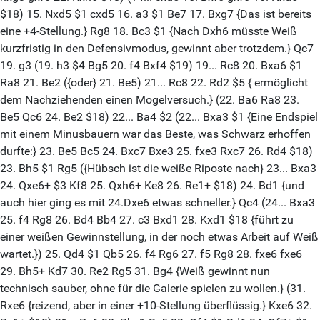
$18) 15. Nxd5 $1 cxd5 16. a3 $1 Be7 17. Bxg7 {Das ist bereits
eine +4-Stellung.} Rg8 18. Bc3 $1 {Nach Dxh6 müsste Weiß
kurzfristig in den Defensivmodus, gewinnt aber trotzdem.} Qc7
19. g3 (19. h3 $4 Bg5 20. f4 Bxf4 $19) 19... Rc8 20. Bxa6 $1
Ra8 21. Be2 ({oder} 21. Be5) 21... Rc8 22. Rd2 $5 { ermöglicht
dem Nachziehenden einen Mogelversuch.} (22. Ba6 Ra8 23.
Be5 Qc6 24. Be2 $18) 22... Ba4 $2 (22... Bxa3 $1 {Eine Endspiel
mit einem Minusbauern war das Beste, was Schwarz erhoffen
durfte:} 23. Be5 Bc5 24. Bxc7 Bxe3 25. fxe3 Rxc7 26. Rd4 $18)
23. Bh5 $1 Rg5 ({Hübsch ist die weiße Riposte nach} 23... Bxa3
24. Qxe6+ $3 Kf8 25. Qxh6+ Ke8 26. Re1+ $18) 24. Bd1 {und
auch hier ging es mit 24.Dxe6 etwas schneller.} Qc4 (24... Bxa3
25. f4 Rg8 26. Bd4 Bb4 27. c3 Bxd1 28. Kxd1 $18 {führt zu
einer weißen Gewinnstellung, in der noch etwas Arbeit auf Weiß
wartet.}) 25. Qd4 $1 Qb5 26. f4 Rg6 27. f5 Rg8 28. fxe6 fxe6
29. Bh5+ Kd7 30. Re2 Rg5 31. Bg4 {Weiß gewinnt nun
technisch sauber, ohne für die Galerie spielen zu wollen.} (31.
Rxe6 {reizend, aber in einer +10-Stellung überflüssig.} Kxe6 32.