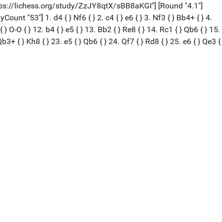
tps://lichess.org/study/ZzJY8qtX/sBB8aKGI"] [Round "4.1"]
t "53"] 1. d4 { } Nf6 { } 2. c4 { } e6 { } 3. Nf3 { } Bb4+ { } 4.
 } O-O { } 12. b4 { } e5 { } 13. Bb2 { } Re8 { } 14. Rc1 { } Qb6 { } 15.
Qb3+ { } Kh8 { } 23. e5 { } Qb6 { } 24. Qf7 { } Rd8 { } 25. e6 { } Qe3 {