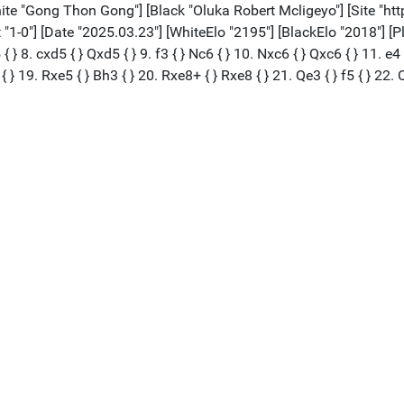
te "Gong Thon Gong"] [Black "Oluka Robert Mcligeyo"] [Site "ht
0"] [Date "2025.03.23"] [WhiteElo "2195"] [BlackElo "2018"] [PlyCoun
{ } 8. cxd5 { } Qxd5 { } 9. f3 { } Nc6 { } 10. Nxc6 { } Qxc6 { } 11. e4 {
{ } 19. Rxe5 { } Bh3 { } 20. Rxe8+ { } Rxe8 { } 21. Qe3 { } f5 { } 22. 