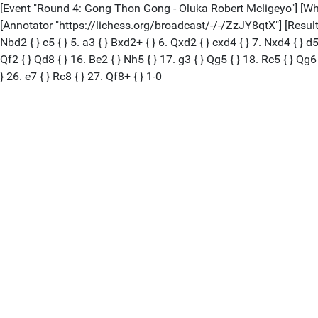
[Event "Round 4: Gong Thon Gong - Oluka Robert Mcligeyo"] [Whi
[Annotator "https://lichess.org/broadcast/-/-/ZzJY8qtX"] [Result "1-
Nbd2 { } c5 { } 5. a3 { } Bxd2+ { } 6. Qxd2 { } cxd4 { } 7. Nxd4 { } d5 
Qf2 { } Qd8 { } 16. Be2 { } Nh5 { } 17. g3 { } Qg5 { } 18. Rc5 { } Qg6 
} 26. e7 { } Rc8 { } 27. Qf8+ { } 1-0