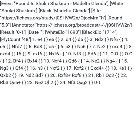
[Event "Round 5: Shukri Shakirah - Madelta Glenda"] [White
"Shukri Shakirah"] [Black "Madelta Glenda"] [Site
"https://lichess.org/study/j0SHVW2n/OjocMmFh"] [Round
"5.9"] [Annotator "https://lichess.org/broadcast/-/-/j0SHVW2n"]
[Result "0-1"] [Date ""] [WhiteElo "1690"] [BlackElo "1714"]
[PlyCount "48"] 1. e4 { } e6 { } 2. d4 { } d5 { } 3. Nd2 { } Nf6 { } 4.
e5 { } Nfd7 { } 5. Bd3 { } c5 { } 6. c3 { } Nc6 { } 7. Ne2 { } cxd4 { } 8.
cxd4 { } f6 { } 9. exf6 { } Nxf6 { } 10. Nf3 { } Bd6 { } 11. O-O { } O-O
{ } 12. Bf4 { } Bxf4 { } 13. Nxf4 { } Qd6 { } 14. Ne2 { } Ng4 { } 15.
Ng3 { } Qf4 { } 16. h3 { } Nxf2 { } 17. Kxf2 { } Qxd4+ { } 18. Ke1 { }
Qxb2 { } 19. Nd2 Bd7 { } 20. Rxf8+ Rxf8 { } 21. Rb1 Qc3 { } 22.
Rb3 Qe5+ { } 23. Ne2 Qh2 { } 24. Nf3 Qxg2 { } 0-1