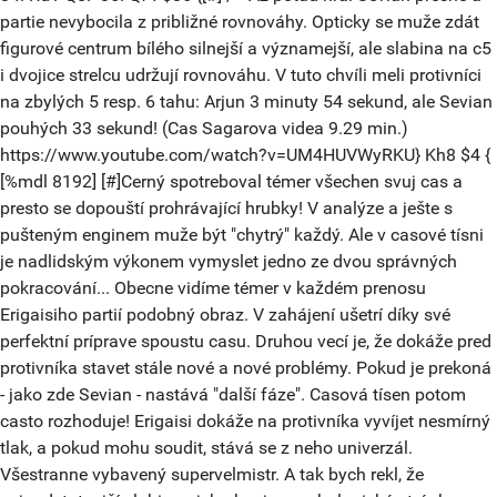
partie nevybocila z približné rovnováhy. Opticky se muže zdát
figurové centrum bílého silnejší a významejší, ale slabina na c5
i dvojice strelcu udržují rovnováhu. V tuto chvíli meli protivníci
na zbylých 5 resp. 6 tahu: Arjun 3 minuty 54 sekund, ale Sevian
pouhých 33 sekund! (Cas Sagarova videa 9.29 min.)
https://www.youtube.com/watch?v=UM4HUVWyRKU} Kh8 $4 {
[%mdl 8192] [#]Cerný spotreboval témer všechen svuj cas a
presto se dopouští prohrávající hrubky! V analýze a ješte s
pušteným enginem muže být "chytrý" každý. Ale v casové tísni
je nadlidským výkonem vymyslet jedno ze dvou správných
pokracování... Obecne vidíme témer v každém prenosu
Erigaisiho partií podobný obraz. V zahájení ušetrí díky své
perfektní príprave spoustu casu. Druhou vecí je, že dokáže pred
protivníka stavet stále nové a nové problémy. Pokud je prekoná
- jako zde Sevian - nastává "další fáze". Casová tísen potom
casto rozhoduje! Erigaisi dokáže na protivníka vyvíjet nesmírný
tlak, a pokud mohu soudit, stává se z neho univerzál.
Všestranne vybavený supervelmistr. A tak bych rekl, že