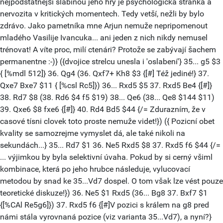
nejpodstatnejší slabinou jeho hry je psychologická stránka a
nervozita v kritických momentech. Tedy vetší, nežli by bylo
zdrávo. Jako pametníka mne Arjun nemuže nepripomenout
mladého Vasilije Ivancuka... ani jeden z nich nikdy nemusel
trénovat! A víte proc, milí ctenári? Protože se zabývají šachem
permanentne :-)} ({dvojice strelcu unesla i 'oslabení'} 35... g5 $3
{ [%mdl 512]} 36. Qg4 (36. Qxf7+ Kh8 $3 {[#] Též jediné!} 37.
Qxe7 Bxe7 $11 { [%csl Rc5]}) 36... Rxd5 $5 37. Rxd5 Be4 {[#]}
38. Rd7 $8 (38. Rd6 $4 f5 $19) 38... Qe6 (38... Qe8 $144 $11)
39. Qxe6 $8 fxe6 {[#]} 40. Rd4 Bd5 $44 {/= Zdurazním, že v
casové tísni clovek toto proste nemuže videt!}) ({ Pozicní obet
kvality se samozrejme vymyslet dá, ale také nikoli na
sekundách...} 35... Rd7 $1 36. Ne5 Rxd5 $8 37. Rxd5 f6 $44 {/=
... výjimkou by byla selektivní úvaha. Pokud by si cerný všiml
kombinace, která po jeho hrubce následuje, vylucovací
metodou by snad ke 35...Vd7 dospel. O tom však lze vést pouze
teoretické diskuze!}) 36. Ne5 $1 Rxd5 (36... Bg8 37. Bxf7 $1
{[%CAl Re5g6]}) 37. Rxd5 f6 {[#]V pozici s králem na g8 pred
námi stála vyrovnaná pozice (viz varianta 35...Vd7), a nyní?}