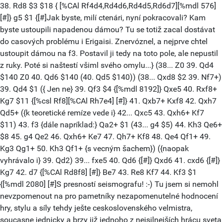
38. Rd8 $3 $18 { [%CAl Rf4d4,Rd4d6,Rd4d5,Rd6d7][%mdl 576]
[#]} g5 $1 {[#]Jak byste, milí ctenári, nyní pokracovali? Kam
byste ustoupili napadenou dámou? Tu se totiž zacal dostávat
do casových problému i Erigaisi. Znervóznel, a nejprve chtel
ustoupit dámou na f3. Postavil ji tedy na toto pole, ale nepustil
z ruky. Poté si naštestí všiml svého omylu...} (38... Z0 39. Qd4
$140 Z0 40. Qd6 $140 (40. Qd5 $140)) (38... Qxd8 $2 39. Nf7+)
39. Qd4 $1 ({ Jen ne} 39. Qf3 $4 {[%mdl 8192]} Qxe5 40. Rxf8+
Kg7 $11 {[%csl Rf8][%CAl Rh7e4] [#]} 41. Qxb7+ Kxf8 42. Qxh7
Qd5+ ({k teoretické remíze vede i} 42... Qxc5 43. Qxh6+ Kf7
$11) 43. f3 {dále napríklad:} Qa2+ $1 (43... g4 $5) 44. Kh3 Qe6+
$8 45. g4 Qe2 46. Qxh6+ Ke7 47. Qh7+ Kf8 48. Qe4 Qf1+ 49.
Kg3 Qg1+ 50. Kh3 Qf1+ {s vecným šachem}) ({naopak
vyhrávalo i} 39. Qd2) 39... fxe5 40. Qd6 {[#]} Qxd6 41. cxd6 {[#]}
Kg7 42. d7 {[%CAl Rd8f8] [#]} Be7 43. Re8 Kf7 44. Kf3 $1
{[%mdl 2080] [#]S presností seismografu! :-) Tu jsem si nemohl
nevzpomenout na pro pametníky nezapomenutelné hodnocení
hry, stylu a síly tehdy ješte ceskoslovenského velmistra,
soucasne jednicky a brzy již jednoho z nejsilnejších hrácu sveta