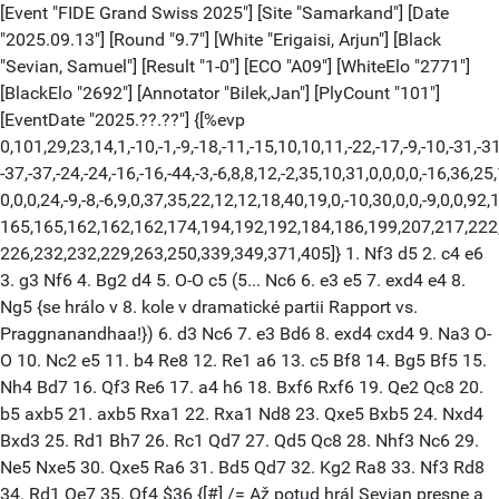
[Event "FIDE Grand Swiss 2025"] [Site "Samarkand"] [Date
"2025.09.13"] [Round "9.7"] [White "Erigaisi, Arjun"] [Black
"Sevian, Samuel"] [Result "1-0"] [ECO "A09"] [WhiteElo "2771"]
[BlackElo "2692"] [Annotator "Bilek,Jan"] [PlyCount "101"]
[EventDate "2025.??.??"] {[%evp
0,101,29,23,14,1,-10,-1,-9,-18,-11,-15,10,10,11,-22,-17,-9,-10,-31,-31
-37,-37,-24,-24,-16,-16,-44,-3,-6,8,8,12,-2,35,10,31,0,0,0,0,-16,36,25,
0,0,0,24,-9,-8,-6,9,0,37,35,22,12,12,18,40,19,0,-10,30,0,0,-9,0,0,92
165,165,162,162,162,174,194,192,192,184,186,199,207,217,222
226,232,232,229,263,250,339,349,371,405]} 1. Nf3 d5 2. c4 e6
3. g3 Nf6 4. Bg2 d4 5. O-O c5 (5... Nc6 6. e3 e5 7. exd4 e4 8.
Ng5 {se hrálo v 8. kole v dramatické partii Rapport vs.
Praggnanandhaa!}) 6. d3 Nc6 7. e3 Bd6 8. exd4 cxd4 9. Na3 O-
O 10. Nc2 e5 11. b4 Re8 12. Re1 a6 13. c5 Bf8 14. Bg5 Bf5 15.
Nh4 Bd7 16. Qf3 Re6 17. a4 h6 18. Bxf6 Rxf6 19. Qe2 Qc8 20.
b5 axb5 21. axb5 Rxa1 22. Rxa1 Nd8 23. Qxe5 Bxb5 24. Nxd4
Bxd3 25. Rd1 Bh7 26. Rc1 Qd7 27. Qd5 Qc8 28. Nhf3 Nc6 29.
Ne5 Nxe5 30. Qxe5 Ra6 31. Bd5 Qd7 32. Kg2 Ra8 33. Nf3 Rd8
34. Rd1 Qe7 35. Qf4 $36 {[#] /= Až potud hrál Sevian presne a