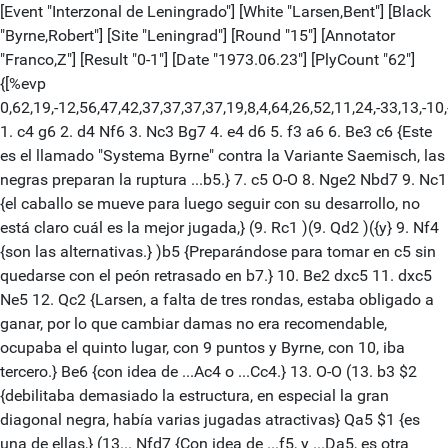
[Event "Interzonal de Leningrado"] [White "Larsen,Bent"] [Black
"Byrne,Robert"] [Site "Leningrad"] [Round "15"] [Annotator
"Franco,Z"] [Result "0-1"] [Date "1973.06.23"] [PlyCount "62"]
{[%evp
0,62,19,-12,56,47,42,37,37,37,37,19,8,4,64,26,52,11,24,-33,13,-10,
1. c4 g6 2. d4 Nf6 3. Nc3 Bg7 4. e4 d6 5. f3 a6 6. Be3 c6 {Este
es el llamado "Systema Byrne" contra la Variante Saemisch, las
negras preparan la ruptura ...b5.} 7. c5 O-O 8. Nge2 Nbd7 9. Nc1
{el caballo se mueve para luego seguir con su desarrollo, no
está claro cuál es la mejor jugada,} (9. Rc1 )(9. Qd2 )({y} 9. Nf4
{son las alternativas.} )b5 {Preparándose para tomar en c5 sin
quedarse con el peón retrasado en b7.} 10. Be2 dxc5 11. dxc5
Ne5 12. Qc2 {Larsen, a falta de tres rondas, estaba obligado a
ganar, por lo que cambiar damas no era recomendable,
ocupaba el quinto lugar, con 9 puntos y Byrne, con 10, iba
tercero.} Be6 {con idea de ...Ac4 o ...Cc4.} 13. O-O (13. b3 $2
{debilitaba demasiado la estructura, en especial la gran
diagonal negra, había varias jugadas atractivas} Qa5 $1 {es
una de ellas,} (13... Nfd7 {Con idea de ...f5, y ...Da5, es otra