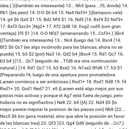
idea.} )({también es interesante} 13... Nh5 {para ...f5, donde} 14.
Rb1 ({es peor} 14. O-O $6 b4 15. Na4 Nxf3+ )({tampoco vale}
14. g4 $6 Qa5 $1 15. Bd2 Nf4 $1 16. Nd5 (16. Bxf4 $2 Nxf3+
17. Bxf3 Qxc3+ )Ng2+ 17. Kf2 Qd8 18. Kxg2 cxd5 {con gran
ventaja} )f5 $1 )14. O-O Nfd7 {amenanando 15...Cxf3+.} )Bc4
({También era interesante} 13... Nc4 {luego de} 14. Bxc4 (14.
Bf2 $6 Qc7 {es algo incómodo para las blancas; ahora no se
puede} 15. b3 $2 {por} Na3 16. Qd2 b4 )Bxc4 15. Rd1 Qc7 16.
b3 b4 )(13... Qc7 {seguido de ...Tfd8 era otra continuación
natural.} )14. Rd1 Qc7 15. b3 Bxe2 16. N1xe2 Rfd8 17. h3 $1
{Preparando f4, luego de una apertura poco prometedora
Larsen comienza a ser ambicioso.} Rxd1+ 18. Rxd1 Rd8 19. f4
Rxd1+ 20. Qxd1 Ned7 21. e5 {Larsen está algo mejor, por sus
piezas más activas y porque el Ag7 está fuera de juego, pero
todavía no es signifiactivo.} Ne8 22. b4 ({A} 22. Nd4 $5 {lo
mejor parece mejorar la posicion de las piezas con} Nb8 (22...
Nxc5 $6 {no gana material, sino que abre la posición en favor
de las blancas tras} 23. Qf3 )23. Qg4 Qd8 {seguido de ...Cc7.}