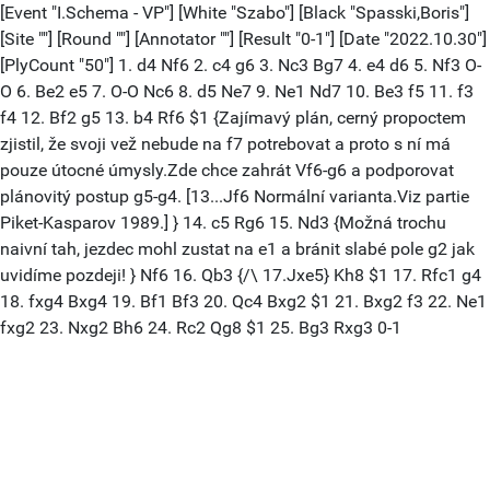
[Event "I.Schema - VP"] [White "Szabo"] [Black "Spasski,Boris"]
[Site ""] [Round ""] [Annotator ""] [Result "0-1"] [Date "2022.10.30"]
[PlyCount "50"] 1. d4 Nf6 2. c4 g6 3. Nc3 Bg7 4. e4 d6 5. Nf3 O-
O 6. Be2 e5 7. O-O Nc6 8. d5 Ne7 9. Ne1 Nd7 10. Be3 f5 11. f3
f4 12. Bf2 g5 13. b4 Rf6 $1 {Zajímavý plán, cerný propoctem
zjistil, že svoji vež nebude na f7 potrebovat a proto s ní má
pouze útocné úmysly.Zde chce zahrát Vf6-g6 a podporovat
plánovitý postup g5-g4. [13...Jf6 Normální varianta.Viz partie
Piket-Kasparov 1989.] } 14. c5 Rg6 15. Nd3 {Možná trochu
naivní tah, jezdec mohl zustat na e1 a bránit slabé pole g2 jak
uvidíme pozdeji! } Nf6 16. Qb3 {/\ 17.Jxe5} Kh8 $1 17. Rfc1 g4
18. fxg4 Bxg4 19. Bf1 Bf3 20. Qc4 Bxg2 $1 21. Bxg2 f3 22. Ne1
fxg2 23. Nxg2 Bh6 24. Rc2 Qg8 $1 25. Bg3 Rxg3 0-1