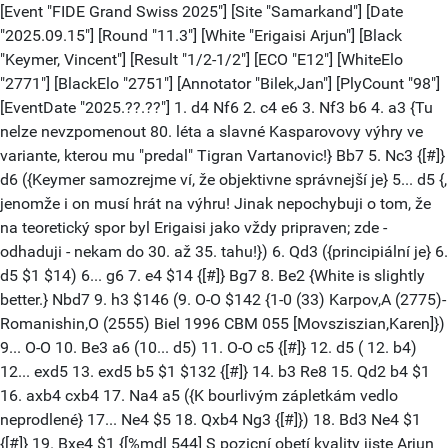
[Event "FIDE Grand Swiss 2025"] [Site "Samarkand"] [Date
"2025.09.15"] [Round "11.3"] [White "Erigaisi Arjun"] [Black
"Keymer, Vincent"] [Result "1/2-1/2"] [ECO "E12"] [WhiteElo
"2771"] [BlackElo "2751"] [Annotator "Bilek,Jan"] [PlyCount "98"]
[EventDate "2025.??.??"] 1. d4 Nf6 2. c4 e6 3. Nf3 b6 4. a3 {Tu
nelze nevzpomenout 80. léta a slavné Kasparovovy výhry ve
variante, kterou mu "predal" Tigran Vartanovic!} Bb7 5. Nc3 {[#]}
d6 ({Keymer samozrejme ví, že objektivne správnejší je} 5... d5 {,
jenomže i on musí hrát na výhru! Jinak nepochybuji o tom, že
na teoretický spor byl Erigaisi jako vždy pripraven; zde -
odhaduji - nekam do 30. až 35. tahu!}) 6. Qd3 ({principiální je} 6.
d5 $1 $14) 6... g6 7. e4 $14 {[#]} Bg7 8. Be2 {White is slightly
better.} Nbd7 9. h3 $146 (9. O-O $142 {1-0 (33) Karpov,A (2775)-
Romanishin,O (2555) Biel 1996 CBM 055 [Movsziszian,Karen]})
9... O-O 10. Be3 a6 (10... d5) 11. O-O c5 {[#]} 12. d5 ( 12. b4)
12... exd5 13. exd5 b5 $1 $132 {[#]} 14. b3 Re8 15. Qd2 b4 $1
16. axb4 cxb4 17. Na4 a5 ({K bourlivým zápletkám vedlo
neprodlené} 17... Ne4 $5 18. Qxb4 Ng3 {[#]}) 18. Bd3 Ne4 $1
{[#]} 19. Bxe4 $1 {[%mdl 544] S pozicní obetí kvality jiste Arjun