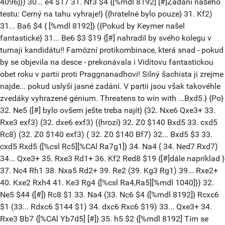
4096]}) 30... e4 $17 31. Nf3 $4 {[%mdl 8192] [#]Zadání našeho
testu: Cerný na tahu vyhraje!} ({hratelné bylo pouze} 31. Kf2)
31... Ba6 $4 { [%mdl 8192]} ({Pokud by Keymer našel
fantastické} 31... Be6 $3 $19 {[#] nahradil by svého kolegu v
turnaji kandidátu!! Famózní protikombinace, která snad - pokud
by se objevila na desce - prekonávala i Viditovu fantastickou
obet roku v partii proti Praggnanadhovi! Silný šachista ji zrejme
najde... pokud uslyší jasné zadání. V partii jsou však takovéhle
zvedáky vyhrazené génium. Threatens to win with ...Bxd5.} {Po}
32. Ne5 {[#] bylo ovšem ješte treba najít} (32. Nxe6 Qxe3+ 33.
Rxe3 exf3) (32. dxe6 exf3) ({hrozí} 32. Z0 $140 Bxd5 33. cxd5
Rc8) (32. Z0 $140 exf3) ( 32. Z0 $140 Bf7) 32... Bxd5 $3 33.
cxd5 Rxd5 {[%csl Rc5][%CAl Ra7g1]} 34. Na4 ( 34. Ned7 Rxd7)
34... Qxe3+ 35. Rxe3 Rd1+ 36. Kf2 Red8 $19 {[#]dále napríklad }
37. Nc4 Rh1 38. Nxa5 Rd2+ 39. Re2 (39. Kg3 Rg1) 39... Rxe2+
40. Kxe2 Rxh4 41. Ke3 Rg4 {[%csl Ra4,Ra5][%mdl 1040]}) 32.
Ne5 $44 {[#]} Rc8 $1 33. Na4 (33. Nc6 $4 {[%mdl 8192]} Rcxc6
$1 (33... Rdxc6 $144 $1) 34. dxc6 Rxc6 $19) 33... Qxe3+ 34.
Rxe3 Bb7 {[%CAl Yb7d5] [#]} 35. h5 $2 {[%mdl 8192] Tím se