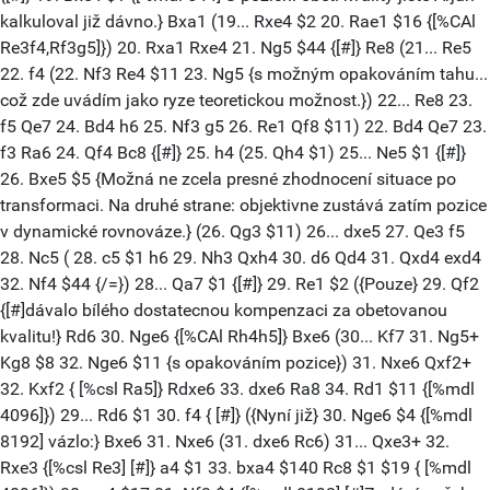
kalkuloval již dávno.} Bxa1 (19... Rxe4 $2 20. Rae1 $16 {[%CAl
Re3f4,Rf3g5]}) 20. Rxa1 Rxe4 21. Ng5 $44 {[#]} Re8 (21... Re5
22. f4 (22. Nf3 Re4 $11 23. Ng5 {s možným opakováním tahu...
což zde uvádím jako ryze teoretickou možnost.}) 22... Re8 23.
f5 Qe7 24. Bd4 h6 25. Nf3 g5 26. Re1 Qf8 $11) 22. Bd4 Qe7 23.
f3 Ra6 24. Qf4 Bc8 {[#]} 25. h4 (25. Qh4 $1) 25... Ne5 $1 {[#]}
26. Bxe5 $5 {Možná ne zcela presné zhodnocení situace po
transformaci. Na druhé strane: objektivne zustává zatím pozice
v dynamické rovnováze.} (26. Qg3 $11) 26... dxe5 27. Qe3 f5
28. Nc5 ( 28. c5 $1 h6 29. Nh3 Qxh4 30. d6 Qd4 31. Qxd4 exd4
32. Nf4 $44 {/=}) 28... Qa7 $1 {[#]} 29. Re1 $2 ({Pouze} 29. Qf2
{[#]dávalo bílého dostatecnou kompenzaci za obetovanou
kvalitu!} Rd6 30. Nge6 {[%CAl Rh4h5]} Bxe6 (30... Kf7 31. Ng5+
Kg8 $8 32. Nge6 $11 {s opakováním pozice}) 31. Nxe6 Qxf2+
32. Kxf2 { [%csl Ra5]} Rdxe6 33. dxe6 Ra8 34. Rd1 $11 {[%mdl
4096]}) 29... Rd6 $1 30. f4 { [#]} ({Nyní již} 30. Nge6 $4 {[%mdl
8192] vázlo:} Bxe6 31. Nxe6 (31. dxe6 Rc6) 31... Qxe3+ 32.
Rxe3 {[%csl Re3] [#]} a4 $1 33. bxa4 $140 Rc8 $1 $19 { [%mdl