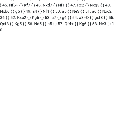
} 45. Nf6+ { } Kf7 { } 46. Nxd7 { } Nf1 { } 47. Rc2 { } Nxg3 { } 48.
Nxb6 { } g5 { } 49. a4 { } Nf1 { } 50. a5 { } Ne3 { } 51. a6 { } Nxc2
$6 { } 52. Kxc2 { } Kg6 { } 53. a7 { } g4 { } 54. a8=Q { } gxf3 { } 55.
Qxf3 { } Kg5 { } 56. Nd5 { } h5 { } 57. Qf4+ { } Kg6 { } 58. Ne3 { } 1-
0