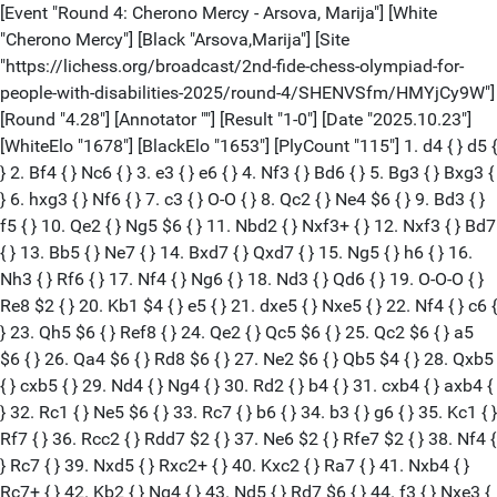
[Event "Round 4: Cherono Mercy - Arsova, Marija"] [White
"Cherono Mercy"] [Black "Arsova,Marija"] [Site
"https://lichess.org/broadcast/2nd-fide-chess-olympiad-for-
people-with-disabilities-2025/round-4/SHENVSfm/HMYjCy9W"]
[Round "4.28"] [Annotator ""] [Result "1-0"] [Date "2025.10.23"]
[WhiteElo "1678"] [BlackElo "1653"] [PlyCount "115"] 1. d4 { } d5 {
} 2. Bf4 { } Nc6 { } 3. e3 { } e6 { } 4. Nf3 { } Bd6 { } 5. Bg3 { } Bxg3 {
} 6. hxg3 { } Nf6 { } 7. c3 { } O-O { } 8. Qc2 { } Ne4 $6 { } 9. Bd3 { }
f5 { } 10. Qe2 { } Ng5 $6 { } 11. Nbd2 { } Nxf3+ { } 12. Nxf3 { } Bd7
{ } 13. Bb5 { } Ne7 { } 14. Bxd7 { } Qxd7 { } 15. Ng5 { } h6 { } 16.
Nh3 { } Rf6 { } 17. Nf4 { } Ng6 { } 18. Nd3 { } Qd6 { } 19. O-O-O { }
Re8 $2 { } 20. Kb1 $4 { } e5 { } 21. dxe5 { } Nxe5 { } 22. Nf4 { } c6 {
} 23. Qh5 $6 { } Ref8 { } 24. Qe2 { } Qc5 $6 { } 25. Qc2 $6 { } a5
$6 { } 26. Qa4 $6 { } Rd8 $6 { } 27. Ne2 $6 { } Qb5 $4 { } 28. Qxb5
{ } cxb5 { } 29. Nd4 { } Ng4 { } 30. Rd2 { } b4 { } 31. cxb4 { } axb4 {
} 32. Rc1 { } Ne5 $6 { } 33. Rc7 { } b6 { } 34. b3 { } g6 { } 35. Kc1 { }
Rf7 { } 36. Rcc2 { } Rdd7 $2 { } 37. Ne6 $2 { } Rfe7 $2 { } 38. Nf4 {
} Rc7 { } 39. Nxd5 { } Rxc2+ { } 40. Kxc2 { } Ra7 { } 41. Nxb4 { }
Rc7+ { } 42. Kb2 { } Ng4 { } 43. Nd5 { } Rd7 $6 { } 44. f3 { } Nxe3 {