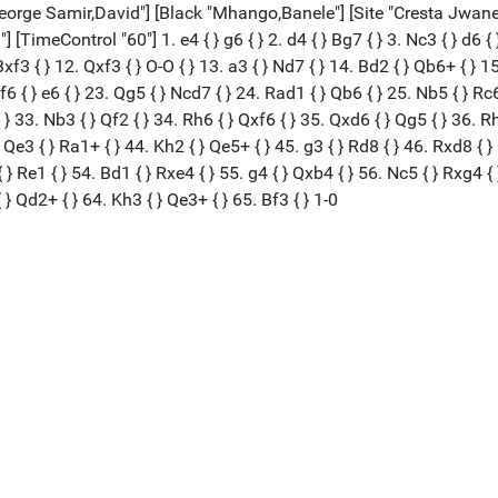
orge Samir,David"] [Black "Mhango,Banele"] [Site "Cresta Jwaneng
meControl "60"] 1. e4 { } g6 { } 2. d4 { } Bg7 { } 3. Nc3 { } d6 { } 4
} Bxf3 { } 12. Qxf3 { } O-O { } 13. a3 { } Nd7 { } 14. Bd2 { } Qb6+ { } 
. f6 { } e6 { } 23. Qg5 { } Ncd7 { } 24. Rad1 { } Qb6 { } 25. Nb5 { } Rc
{ } 33. Nb3 { } Qf2 { } 34. Rh6 { } Qxf6 { } 35. Qxd6 { } Qg5 { } 36. R
. Qe3 { } Ra1+ { } 44. Kh2 { } Qe5+ { } 45. g3 { } Rd8 { } 46. Rxd8 { }
 } Re1 { } 54. Bd1 { } Rxe4 { } 55. g4 { } Qxb4 { } 56. Nc5 { } Rxg4 { 
 } Qd2+ { } 64. Kh3 { } Qe3+ { } 65. Bf3 { } 1-0