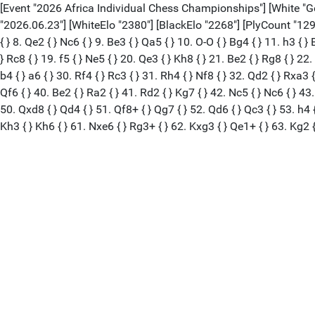
[Event "2026 Africa Individual Chess Championships"] [White "Ge
"2026.06.23"] [WhiteElo "2380"] [BlackElo "2268"] [PlyCount "129"] [Ti
{ } 8. Qe2 { } Nc6 { } 9. Be3 { } Qa5 { } 10. O-O { } Bg4 { } 11. h3 { 
} Rc8 { } 19. f5 { } Ne5 { } 20. Qe3 { } Kh8 { } 21. Be2 { } Rg8 { } 22
b4 { } a6 { } 30. Rf4 { } Rc3 { } 31. Rh4 { } Nf8 { } 32. Qd2 { } Rxa3 
Qf6 { } 40. Be2 { } Ra2 { } 41. Rd2 { } Kg7 { } 42. Nc5 { } Nc6 { } 43
50. Qxd8 { } Qd4 { } 51. Qf8+ { } Qg7 { } 52. Qd6 { } Qc3 { } 53. h4 {
Kh3 { } Kh6 { } 61. Nxe6 { } Rg3+ { } 62. Kxg3 { } Qe1+ { } 63. Kg2 {