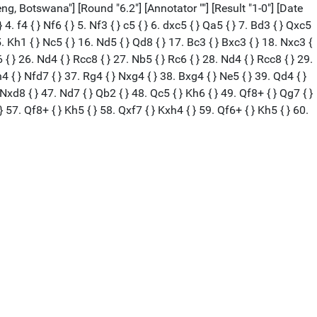
, Botswana"] [Round "6.2"] [Annotator ""] [Result "1-0"] [Date
. f4 { } Nf6 { } 5. Nf3 { } c5 { } 6. dxc5 { } Qa5 { } 7. Bd3 { } Qxc5
15. Kh1 { } Nc5 { } 16. Nd5 { } Qd8 { } 17. Bc3 { } Bxc3 { } 18. Nxc3 {
6 { } 26. Nd4 { } Rcc8 { } 27. Nb5 { } Rc6 { } 28. Nd4 { } Rcc8 { } 29.
h4 { } Nfd7 { } 37. Rg4 { } Nxg4 { } 38. Bxg4 { } Ne5 { } 39. Qd4 { }
 Nxd8 { } 47. Nd7 { } Qb2 { } 48. Qc5 { } Kh6 { } 49. Qf8+ { } Qg7 { }
} 57. Qf8+ { } Kh5 { } 58. Qxf7 { } Kxh4 { } 59. Qf6+ { } Kh5 { } 60.