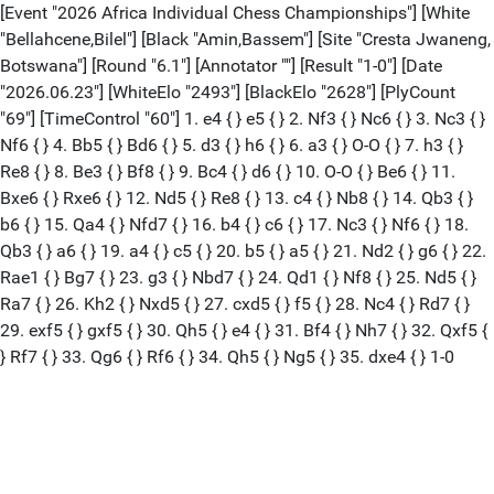
[Event "2026 Africa Individual Chess Championships"] [White
"Bellahcene,Bilel"] [Black "Amin,Bassem"] [Site "Cresta Jwaneng,
Botswana"] [Round "6.1"] [Annotator ""] [Result "1-0"] [Date
"2026.06.23"] [WhiteElo "2493"] [BlackElo "2628"] [PlyCount
"69"] [TimeControl "60"] 1. e4 { } e5 { } 2. Nf3 { } Nc6 { } 3. Nc3 { }
Nf6 { } 4. Bb5 { } Bd6 { } 5. d3 { } h6 { } 6. a3 { } O-O { } 7. h3 { }
Re8 { } 8. Be3 { } Bf8 { } 9. Bc4 { } d6 { } 10. O-O { } Be6 { } 11.
Bxe6 { } Rxe6 { } 12. Nd5 { } Re8 { } 13. c4 { } Nb8 { } 14. Qb3 { }
b6 { } 15. Qa4 { } Nfd7 { } 16. b4 { } c6 { } 17. Nc3 { } Nf6 { } 18.
Qb3 { } a6 { } 19. a4 { } c5 { } 20. b5 { } a5 { } 21. Nd2 { } g6 { } 22.
Rae1 { } Bg7 { } 23. g3 { } Nbd7 { } 24. Qd1 { } Nf8 { } 25. Nd5 { }
Ra7 { } 26. Kh2 { } Nxd5 { } 27. cxd5 { } f5 { } 28. Nc4 { } Rd7 { }
29. exf5 { } gxf5 { } 30. Qh5 { } e4 { } 31. Bf4 { } Nh7 { } 32. Qxf5 {
} Rf7 { } 33. Qg6 { } Rf6 { } 34. Qh5 { } Ng5 { } 35. dxe4 { } 1-0