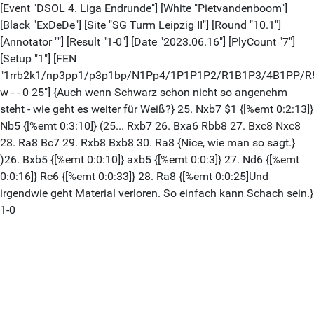
[Event "DSOL 4. Liga Endrunde"] [White "Pietvandenboom"]
[Black "ExDeDe"] [Site "SG Turm Leipzig II"] [Round "10.1"]
[Annotator ""] [Result "1-0"] [Date "2023.06.16"] [PlyCount "7"]
[Setup "1"] [FEN
"1rrb2k1/np3pp1/p3p1bp/N1Pp4/1P1P1P2/R1B1P3/4B1PP/R
w - - 0 25"] {Auch wenn Schwarz schon nicht so angenehm
steht - wie geht es weiter für Weiß?} 25. Nxb7 $1 {[%emt 0:2:13]}
Nb5 {[%emt 0:3:10]} (25... Rxb7 26. Bxa6 Rbb8 27. Bxc8 Nxc8
28. Ra8 Bc7 29. Rxb8 Bxb8 30. Ra8 {Nice, wie man so sagt.}
)26. Bxb5 {[%emt 0:0:10]} axb5 {[%emt 0:0:3]} 27. Nd6 {[%emt
0:0:16]} Rc6 {[%emt 0:0:33]} 28. Ra8 {[%emt 0:0:25]Und
irgendwie geht Material verloren. So einfach kann Schach sein.}
1-0