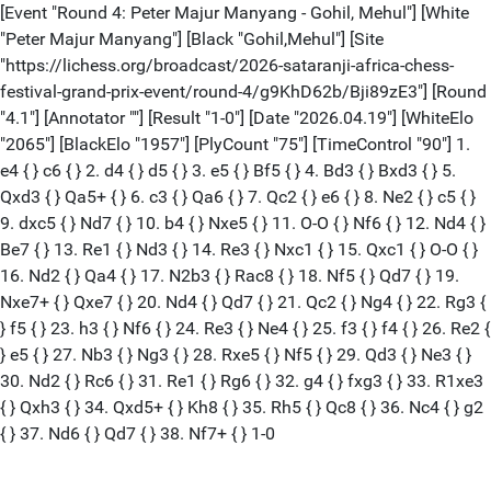
[Event "Round 4: Peter Majur Manyang - Gohil, Mehul"] [White
"Peter Majur Manyang"] [Black "Gohil,Mehul"] [Site
"https://lichess.org/broadcast/2026-sataranji-africa-chess-
festival-grand-prix-event/round-4/g9KhD62b/Bji89zE3"] [Round
"4.1"] [Annotator ""] [Result "1-0"] [Date "2026.04.19"] [WhiteElo
"2065"] [BlackElo "1957"] [PlyCount "75"] [TimeControl "90"] 1.
e4 { } c6 { } 2. d4 { } d5 { } 3. e5 { } Bf5 { } 4. Bd3 { } Bxd3 { } 5.
Qxd3 { } Qa5+ { } 6. c3 { } Qa6 { } 7. Qc2 { } e6 { } 8. Ne2 { } c5 { }
9. dxc5 { } Nd7 { } 10. b4 { } Nxe5 { } 11. O-O { } Nf6 { } 12. Nd4 { }
Be7 { } 13. Re1 { } Nd3 { } 14. Re3 { } Nxc1 { } 15. Qxc1 { } O-O { }
16. Nd2 { } Qa4 { } 17. N2b3 { } Rac8 { } 18. Nf5 { } Qd7 { } 19.
Nxe7+ { } Qxe7 { } 20. Nd4 { } Qd7 { } 21. Qc2 { } Ng4 { } 22. Rg3 {
} f5 { } 23. h3 { } Nf6 { } 24. Re3 { } Ne4 { } 25. f3 { } f4 { } 26. Re2 {
} e5 { } 27. Nb3 { } Ng3 { } 28. Rxe5 { } Nf5 { } 29. Qd3 { } Ne3 { }
30. Nd2 { } Rc6 { } 31. Re1 { } Rg6 { } 32. g4 { } fxg3 { } 33. R1xe3
{ } Qxh3 { } 34. Qxd5+ { } Kh8 { } 35. Rh5 { } Qc8 { } 36. Nc4 { } g2
{ } 37. Nd6 { } Qd7 { } 38. Nf7+ { } 1-0