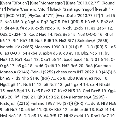
[Event "BRA ch"] [Site "Montenegro"] [Date "2013.02.??"] [Round "1"] [White "Carneiro, Vitor"] [Black "Santiago, Yago"] [Result "1-0"] [ECO "A10"] [PlyCount "71"] [EventDate "2013.??.??"] 1. c4 f5 2. Nc3 Nf6 3. g3 g6 4. Bg2 Bg7 5. Rb1 ({RR} 5. b3 e5 6. Bb2 c6 7. d4 e4 8. f4 d5 9. cxd5 Nxd5 10. Nxd5 Qxd5 11. e3 Qa5+ 12. Qd2 Qxd2+ 13. Kxd2 Na6 14. Ne2 Be6 15. Nc3 O-O-O 16. Rhc1 b6 17. Bf1 Kb7 18. Na4 Bd5 19. Nc3 Bf7 { Sokolov,A (2585)-Ivanchuk,V (2665) Moscow 1990 0-1 (61)}) 5... O-O ({RR} 5... a5 6. a3 O-O 7. b4 axb4 8. axb4 d6 9. d3 e5 10. Bb2 Nc6 11. b5 Ne7 12. Ra1 Rxa1 13. Qxa1 c6 14. bxc6 bxc6 15. Nf3 h6 16. O-O g5 17. c5 g4 18. cxd6 Qxd6 19. Nd2 Be6 20. Ba3 {Guzman Moneo,A (2146)-Pein,J (2252) chess.com INT 2022 1-0 (46)}) 6. b4 e5 7. d3 Nh5 $146 ({RR} 7... d6 8. Qb3 Kh8 9. e3 Nc6 10. Nge2 g5 11. Nd5 f4 12. b5 Ne7 13. gxf4 gxf4 14. exf4 Nfxd5 15. cxd5 Bg4 16. fxe5 Bxe2 17. Kxe2 Nf5 18. Qc4 Bxe5 19. Qg4 Qf6 20. Rf1 Rg8 21. Qh3 Bc3 22. Be4 {Hentunen,A (2295) -Ristoja,T (2215) Finland 1987 1-0 (37)}) ({RR} 7... d6 8. Nf3 Nc6 9. b5 Ne7 10. c5 h6 11. Qb3+ Kh8 12. cxd6 cxd6 13. Ba3 f4 14. Ne4 Ne8 15. O-O g5 16. d4 Bf5 17. Nfd2 exd4 18. Rbc1 Qd7 19. Bb2 Bh3 20. Qd3 Bxg2 21. Kxg2 Nf5 22. Nb3 { Hentunen,A (2295)-Pyhala,A (2385) Jyvaskyla 1987 1-0 (36)}) 8. Qb3 h6 9. c5+ Kh7 10. b5 Re8 11. Nf3 d6 12. cxd6 cxd6 13. Nh4 Be6 14. Bd5 Nd7 15. Ba3 Bxd5 16. Qxd5 e4 17. O-O Nb6 18. Qb3 d5 19. dxe4 dxe4 20. Rbd1 Qf6 21. Nd5 Nxd5 22. Rxd5 Nf4 23. Rd7 Nxe2+ 24. Kh1 Nd4 25. Bb2 Qe6 26. Rxg7+ Kxg7 27. Bxd4+ Kh7 28. Rc1 Qd7 29. Bxa7 e3 30. Bxe3 g5 31. Rd1 Qe7 32. Bc5 Qe4+ 33. f3 Qe6 34. Qxe6 Rxe6 35. Rd7+ Kg8 36. Nxf5 1-0 [Event "BRA ch"] [Site "Montenegro"] [Date "2013.02.??"] [Round "1"] [White "Gotz, Klaus"] [Black "Brito, Luismar"] [Result "1/2-1/2"] [ECO "E12"] [PlyCount "61"] [EventDate "2013.??.??"] 1. d4 Nf6 2. c4 e6 3. Nf3 b6 4. a3 Bb7 5. Nc3 Ne4 6. Nxe4 Bxe4 7. Bf4 Be7 8. e3 d6 9. Bd3 Bg6 $146 ({RR} 9... Bxd3 10. Qxd3 Nd7 11. e4 O-O 12. O-O a5 13. b3 Qc8 14. Rad1 Qb7 15. Rfe1 Rad8 16. d5 Bf6 17. Qc2 h6 18. h3 Rfe8 19. Nh2 b5 20. dxe6 Rxe6 21. cxb5 Rde8 22. Ng4 Rxe4 23. Rxe4 Rxe4 24. Bd2 {Wojtaszek,R (2727) -Efimenko,Z (2641) Porto Carras GRE 2018 1-0 (37)}) ({RR} 9... Bxd3 10. Qxd3 Nd7 11. O-O-O c5 12. Kb1 Rc8 13. Rc1 cxd4 14. exd4 Nf6 15. Bg5 O-O 16. d5 e5 17. Bxf6 Bxf6 18. h4 Qd7 19. Ng5 g6 20. f3 Bxg5 21. hxg5 f6 22. gxf6 Rxf6 23. Rhe1 Rf4 24. Re4 {Mamedyarov,S (2820)-Ivanchuk,V (2710) Batumi GEO 2018 1/2-1/ 2 (34)}) ({RR} 9... Bxd3 10. Qxd3 Nd7 11. e4 O-O 12. O-O Qc8 13. b4 Qb7 14. h3 Rfd8 15. Rfe1 a6 16. Rac1 Rac8 17. d5 e5 18. Be3 c6 19. Nd2 h6 20. Nb1 c5 21. Nd2 Rb8 22. Rc3 Rdc8 23. Rb1 Qc7 24. Qc2 {Macieja,B (2513)-Benjamin,J (2498) Ledyard USA 2023 1/2-1/2 (57)}) ({RR} 9... Bxd3 10. Qxd3 a5 11. b3 Nd7 12. e4 O-O 13. O-O Re8 14. Rfd1 Qc8 15. Re1 Qb7 16. Rad1 Rab8 17. d5 Bf6 18. e5 Nxe5 19. Nxe5 dxe5 20. Bxe5 Bxe5 21. Rxe5 exd5 22. Rxd5 Qc6 23. Rd7 g6 24. h3 { Cramling,P (2545)-Portisch,L (2600) London 1996 1/2-1/2}) 10. O-O Nd7 11. Qe2 Bf6 12. Rfd1 Qe7 13. Bxg6 hxg6 14. Rd2 O-O 15. Rad1 g5 16. Bg3 g6 17. b4 a5 18. c5 axb4 19. axb4 Rfc8 20. h3 Bg7 21. Qc4 d5 22. Qb5 c6 23. Qe2 bxc5 24. bxc5 e5 25. Bxe5 Nxe5 26. Nxe5 Bxe5 27. dxe5 Qxe5 28. Qg4 Rc7 29. Qd4 Re7 30. Ra1 Qxd4 31. exd4 1/2-1/2 [Event "BRA ch"] [Site "Montenegro"] [Date "2013.02.??"] [Round "1"] [White "Mekhitarian, Krikor"] [Black "Barbosa, Evandro Amorim"] [Result "1/2-1/2"] [ECO "B48"] [PlyCount "43"] [EventDate "2013.??.??"] 1. e4 {Potkin,V} c5 2. Nf3 e6 3. d4 cxd4 4. Nxd4 Nc6 5. Nc3 Qc7 6. Be3 a6 7. Qd2 Nf6 8. O-O-O Bb4 9. f3 Ne5 10. Nb3 b5 11. Qe1 Be7 12. f4 Ng6 13. e5 Ng4 14. Ne4 Nxe3 ({RR} 14... O-O 15. Bc5) 15. Qxe3 O-O 16. Bd3 ({RR} 16. h4 Bb7 17. h5 Rac8 ({RR} 17... Nxe5 18. fxe5 Qxe5 19. Re1 f5 20. Ned2) 18. Bd3 ({RR} 18. c3 Nxe5 ({RR} 18... Nh4) 19. fxe5 Qxe5 20. Rxd7 Qxe4 21. Qxe4 Bg5+) 18... Nxe5 19. fxe5 Qxe5 20. Nbd2 ({RR} 20. Qe2 f5 21. Ned2 Qxe2 22. Bxe2 Bxg2 23. Rhg1 Bc6) 20... f5 21. Nf3 Qc7 22. Neg5 ({RR} 22. Nc3 Bf6 23. Ne2 b4 24. Kb1 Rfe8 ({RR} 24... a5 25. Ned4 Bd5 26. Rhe1) 25. Ned4 ({RR} 25. Nc1 a5) 25... f4 26. Qd2 e5) 22... Bd5 ({RR} 22... h6 23. Nxe6 dxe6 24. Qxe6+ Kh8 25. Ne5) 23. Nh4 ({RR} 23. h6 g6 24. Kb1 Bf6) 23... Qc5 24. Qd2 Bf6 25. a3 b4 26. axb4 Qd4 27. c3 Bxg5 ({ RR} 27... Qxb4 28. Bxf5 Bxg5 29. Qxg5 Rxc3+) 28. Qxg5 Rxc3+ 29. Bc2 ({RR} 29. bxc3 Qxc3+ 30. Kb1 Qxb4+) 29... Rxc2+ 30. Kxc2 Rc8+ {Ter Sahakyan,S (2575) -Potkin,V (2653) Aix les Bains 2011 CBM 142 Extra [Potkin,V] 0-1 (34)}) ({RR} 16. Nd6 Bb7 17. h4 f6 18. h5 Nxf4 19. Qxf4 fxe5 20. Qxe5 Rf5 21. Qh2 Bg5+ 22. Kb1 Bf4 23. Qh4 Bxd6 24. h6 g6 25. Bd3 Rf4 26. Qg5 Be4 27. Bxe4 Rxe4 28. Qf6 Bf8 29. Nc5 Qxc5 30. Rxd7 Qf5 {Hakobyan,A (2074)-Kobak,P (1733) Yerevan ARM 2023 0-1 (35)}) 16... Bb7 17. Rhe1 Bd5 18. Kb1 Rfc8 $146 ({RR} 18... b4 19. h4 Rfb8 20. h5 Nf8 21. Qg3 Kh8 22. Ng5 Kg8 {1/2-1/2 (22) Pavlovic,D (2277) -Dimitrov,V (2450) Golubac 2008}) 19. Nd4 Qa5 20. Nb3 Qc7 21. Nd4 Qa5 22. Nb3 1/2-1/2 [Event "BRA ch"] [Site "Montenegro"] [Date "2013.02.??"] [Round "1"] [White "Mendonca, Mateus Nakajo"] [Black "Souza Neves, Andrey"] [Result "1-0"] [ECO "C00"] [PlyCount "103"] [EventDate "2013.??.??"] 1. e4 b6 2. d4 Bb7 3. Bd3 e6 4. Nf3 Nf6 5. Qe2 d5 6. e5 Ne4 7. Nbd2 Nxd2 8. Bxd2 Be7 9. h4 h6 ({RR} 9... c5 10. c3 a5 11. h5 Ba6 12. Bxa6 Nxa6 13. h6 g6 14. Rh3 cxd4 15. cxd4 Nb4 16. Kf1 Qd7 17. a3 Qa4 18. Rc1 Na2 19. Re1 b5 20. Bg5 b4 21. Bxe7 Kxe7 22. Ng5 Rhc8 23. Rf3 Rf8 24. Nxh7 {Firouzja,A (2777)-Pastar,S (2351) chess.com INT 2023 1-0}) 10. Rh3 $146 ({RR} 10. h5 c5 11. c3 a5 12. Rh3 Ba6 13. Rg3 Bxd3 14. Qxd3 c4 15. Qc2 Bf8 16. Ke2 Nc6 17. Rh1 b5 18. Nh4 Be7 19. Rxg7 Bxh4 20. Rxf7 Kxf7 21. Qg6+ Kf8 22. Bxh6+ Rxh6 23. Qxh6+ Ke7 24. Rxh4 Qh8 {Honfi,K-Sahovic,D (2420) Vrnjacka Banja 1976 1/2-1/2 (58)}) ({RR} 10. h5 c5 11. c3 Qc8 12. Nh4 Ba6 13. Bxa6 Qxa6 14. Qg4 Kf8 15. Ng6+ fxg6 16. Qxe6 Qb7 17. hxg6 Ke8 18. Qf7+ Kd7 19. e6+ Kc6 20. Qxg7 Na6 21. Rh5 Bd6 22. Qxb7+ Kxb7 23. Rxd5 Rad8 24. Rf5 cxd4 {Trella,T (2082)-Wagenknecht,U (2066) Germany 2004 1-0 (33)}) 10... a5 11. Rg3 g6 12. h5 g5 13. Nh2 Ba6 14. Ng4 Bxd3 15. Qxd3 c5 16. c3 c4 17. Qc2 b5 18. Kf1 Nd7 19. Re1 Qb6 20. Rf3 Nf8 21. Kg1 Rb8 22. a3 Rh7 23. Rf6 b4 24. axb4 axb4 25. Rxh6 Rxh6 26. Nxh6 bxc3 27. Bxc3 Bb4 28. Qa4+ Qb5 29. Qxb5+ Rxb5 30. Ra1 Bxc3 31. Ra8+ Ke7 32. Ng8+ Kd7 33. Nf6+ Kc7 34. bxc3 Rb8 35. Rxb8 Kxb8 36. h6 Kc7 37. Kf1 Kc6 38. Ke2 Kb5 39. Kd2 Kc6 40. Ke3 Kb5 41. g3 Ng6 42. h7 Ka4 43. Ng4 Kb3 44. Kd2 Kb2 45. Nh2 f6 46. exf6 e5 47. Nf3 exd4 48. Nxd4 Nh8 49. f3 Nf7 50. Ne6 Nh8 51. Nxg5 d4 52. Ne4 1-0 [Event "BRA ch"] [Site "Montenegro"] [Date "2013.02.??"] [Round "1"] [White "Menna Barreto, Felipe"] [Black "Macedo, Maximo Iack"] [Result "1/2-1/2"] [ECO "E52"] [PlyCount "27"] [EventDate "2013.??.??"] 1. d4 Nf6 2. c4 e6 3. Nc3 Bb4 4. Nf3 b6 5. Bd2 Bb7 6. e3 O-O 7. Bd3 d5 8. cxd5 exd5 9. O-O Nbd7 10. Rc1 Be7 11. Ne5 c5 ({RR} 11... Nxe5 12. dxe5 Nd7 13. f4 Nc5 14. Be2 d4 15. Nb5 d3 16. Bf3 Ne4 17. Rxc7 Nxd2 18. Qxd2 Bxf3 19. gxf3 a6 20. Rxe7 axb5 21. Qb4 Rxa2 22. e6 Rxb2 23. Qa3 Ra2 24. exf7+ Kh8 25. Qxa2 Qxe7 26. Kf2 {Mayrhuber,N (2117)-Batsiashvili,N (2462) Germany GER 2023 0-1 (42)}) 12. Qe2 $146 ({RR} 12. f4 Re8 13. Qf3 a6 14. Kh1 Nf8 15. Be1 b5 16. Bh4 Qb6 17. Bxf6 Bxf6 18. Nxd5 Bxd5 19. Qxd5 cxd4 20. Qxf7+ Kh8 21. Rc6 Qd8 22. Qh5 Bxe5 23. fxe5 h6 24. Rxh6+ gxh6 25. Qxh6+ Kg8 26. Rxf8+ Rxf8 {Bluebaum,M (2647) -Szustakowski,A (2295) chess.com INT 2020 1-0}) ({RR} 12. Be1 cxd4 13. Nxd7 Qxd7 14. Nb5 Rac8 15. Rxc8 Rxc8 16. Nxd4 Ne4 17. f3 Nc5 18. Bf5 Ne6 19. Bc3 Bf8 20. f4 Qe8 21. Bxe6 fxe6 22. Qg4 Bc5 23. h3 Qg6 24. Qh4 Qf6 25. Qe1 Qf7 26. Kh2 Ba6 {Le,Q (2728)-Niemann,H (2687) Miami USA 2022 1/2-1/2 (46)}) 12... Bd6 13. f4 Ne4 14. Nxe4 1/2-1/2 [Event "BRA ch"] [Site "Montenegro"] [Date "2013.02.??"] [Round "1"] [White "Molina, Roberto Junio"] [Black "Olivencia, Flavio"] [Result "1-0"] [ECO "A44"] [PlyCount "65"] [EventDate "2013.??.??"] 1. d4 c5 2. d5 e5 3. e4 d6 4. Be2 Be7 5. Nf3 Bg4 6. Nfd2 Bxe2 7. Qxe2 Bg5 8. O-O Ne7 9. Qb5+ Kf8 $146 ({RR} 9... Qd7 10. Nc4 Qxb5 11. Nxd6+ Kd7 12. Nxb5 Bxc1 13. Rxc1 a6 14. N5c3 b5 15. a4 b4 16. Nd1 Nc8 17. Nd2 Nd6 18. Ne3 Ke7 19. c3 Nd7 20. cxb4 cxb4 21. Rc6 g6 22. Nec4 Nxc4 23. Nxc4 Rac8 24. Rc1 { Blagojevic,D (2492)-Krstonijevic,S (2098) Podgorica MNE 2020 1-0 (41)}) ({RR} 9... Qd7 10. Nc4 Qxb5 11. Nxd6+ Kd7 12. Nxb5 Bxc1 13. Rxc1 a6 14. N5c3 b5 15. a4 b4 16. Nd1 Nc8 17. Nd2 Nd6 18. Ne3 Ke7 19. c3 Nd7 20. cxb4 cxb4 21. Rc6 g6 22. Nec4 Nxc4 23. Nxc4 Rac8 24. Rc1 {Blagojevic,D (2492)-Krstonijevic,S (2098) Podgorica MNE 2020 1-0 (41)}) 10. Qxb7 Nd7 11. Qb5 Nf6 12. Qe2 Rb8 13. Nc4 Bxc1 14. Rxc1 Ng6 15. g3 h5 16. h4 Nxh4 17. gxh4 Ng4 18. f3 Qxh4 19. fxg4 Rh6 20. Nbd2 Rg6 21. Ne3 Qg3+ 22. Ng2 Rxg4 23. Rf1 Rxb2 24. Qf2 Qxf2+ 25. Rxf2 Rxc2 26. Rb1 f6 27. Rb8+ Ke7 28. Rb7+ Ke8 29. Rxa7 h4 30. Kh2 Rg3 31. Nxh4 Rd3 32. Nhf3 g5 33. Kg3 1-0 [Event "BRA ch"] [Site "Montenegro"] [Date "2013.02.??"] [Round "2"] [White "Barbosa, Evandro Amorim"] [Black "Mendonca, Mateus Nakajo"] [Result "1-0"] [ECO "C65"] [PlyCount "99"] [EventDate "2013.??.??"] 1. e4 e5 2. Nf3 Nc6 3. Bb5 Nf6 4. d3 Bc5 5. c3 O-O 6. O-O d6 7. h3 Ne7 8. d4 Bb6 9. Re1 Ng6 10. Nbd2 c6 11. Ba4 ({RR} 11. Bf1 Re8 12. Qc2 Bc7 13. dxe5 Nxe5 14. Nxe5 dxe5 15. a4 Nh5 16. Nc4 Be6 17. Be3 Nf4 18. Qd1 Qf6 19. Kh2 Rad8 20. Qf3 Nd3 21. Qxf6 gxf6 22. Bxd3 Rxd3 23. Nd2 Red8 24. Nf1 a5 25. g4 Bb3 { Carlsen,M (2847)-Radjabov,T (2765) chess24.com INT 2021 1/2-1/2}) 11... Bc7 12. Bc2 Re8 13. Nf1 ({RR} 13. a4 a5 14. Nf1 d5 15. Bg5 exd4 16. exd5 Rxe1 17. Qxe1 dxc3 18. Qxc3 cxd5 19. Bxf6 gxf6 20. Ne3 Be6 21. Rd1 Rc8 22. Qd3 Bb6 23. Nd4 Qc7 24. Bb3 Nf4 25. Qb5 Bxd4 26. Rxd4 Qe5 27. Rd1 Qxb2 {Hou Yifan (2628)-Ju,W (2550) Shenzhen CHN 2023 0-1 (63)}) 13... exd4 $146 ({RR} 13... h6 14. Ng3 Be6 15. Be3 a5 16. a4 Qd7 17. Bd3 Rad8 18. Qd2 Qe7 19. Rad1 Qf8 20. Qc1 Bc8 21. Bc2 Be6 22. Bd3 Kh8 23. Bc2 Qg8 24. Nf5 Bxf5 25. exf5 Nf8 26. dxe5 dxe5 27. Rxd8 Rxd8 28. Nd2 {Sinitsina,A (2149)-Garifullina,L (2364) Antalya TUR 2022 1/2-1/2 (57)