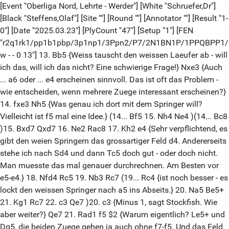
[Event "Oberliga Nord, Lehrte - Werder"] [White "Schruefer,Dr"]
[Black "Steffens,Olaf"] [Site ""] [Round ""] [Annotator ""] [Result "1-
0"] [Date "2025.03.23"] [PlyCount "47"] [Setup "1"] [FEN
"r2q1rk1/pp1b1pbp/3p1np1/3Ppn2/P7/2N1BN1P/1PPQBPP1
w - - 0 13"] 13. Bb5 {Weiss tauscht den weissen Laeufer ab - will
ich das, will ich das nicht? Eine schwierige Frage!} Nxe3 {Auch
... a6 oder ... e4 erscheinen sinnvoll. Das ist oft das Problem -
wie entscheiden, wenn mehrere Zuege interessant erscheinen?}
14. fxe3 Nh5 {Was genau ich dort mit dem Springer will?
Vielleicht ist f5 mal eine Idee.} (14... Bf5 15. Nh4 Ne4 )(14... Bc8
)15. Bxd7 Qxd7 16. Ne2 Rac8 17. Kh2 e4 {Sehr verpflichtend, es
gibt den weien Springern das grossartiger Feld d4. Andererseits
stehe ich nach Sd4 und dann Tc5 doch gut - oder doch nicht.
Man muesste das mal genauer durchrechnen. Am Besten vor
e5-e4.} 18. Nfd4 Rc5 19. Nb3 Rc7 (19... Rc4 {ist noch besser - es
lockt den weissen Springer nach a5 ins Abseits.} 20. Na5 Be5+
21. Kg1 Rc7 22. c3 Qe7 )20. c3 {Minus 1, sagt Stockfish. Wie
aber weiter?} Qe7 21. Rad1 f5 $2 {Warum eigentlich? Le5+ und
Dg5, die beiden Zuege gehen ja auch ohne f7-f5. Und das Feld