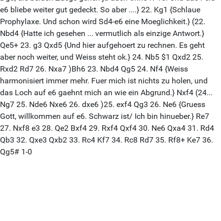
e6 bliebe weiter gut gedeckt. So aber ....} 22. Kg1 {Schlaue
Prophylaxe. Und schon wird Sd4-e6 eine Moeglichkeit.} (22.
Nbd4 {Hatte ich gesehen ... vermutlich als einzige Antwort.}
Qe5+ 23. g3 Qxd5 {Und hier aufgehoert zu rechnen. Es geht
aber noch weiter, und Weiss steht ok.} 24. Nb5 $1 Qxd2 25.
Rxd2 Rd7 26. Nxa7 )Bh6 23. Nbd4 Qg5 24. Nf4 {Weiss
harmonisiert immer mehr. Fuer mich ist nichts zu holen, und
das Loch auf e6 gaehnt mich an wie ein Abgrund.} Nxf4 (24...
Ng7 25. Nde6 Nxe6 26. dxe6 )25. exf4 Qg3 26. Ne6 {Gruess
Gott, willkommen auf e6. Schwarz ist/ Ich bin hinueber.} Re7
27. Nxf8 e3 28. Qe2 Bxf4 29. Rxf4 Qxf4 30. Ne6 Qxa4 31. Rd4
Qb3 32. Qxe3 Qxb2 33. Rc4 Kf7 34. Rc8 Rd7 35. Rf8+ Ke7 36.
Qg5# 1-0