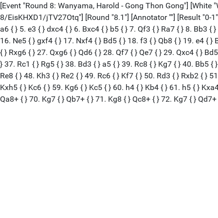
[Event "Round 8: Wanyama, Harold - Gong Thon Gong"] [White "
8/EisKHXD1/jTV27Otq"] [Round "8.1"] [Annotator ""] [Result "0-1"] [D
a6 { } 5. e3 { } dxc4 { } 6. Bxc4 { } b5 { } 7. Qf3 { } Ra7 { } 8. Bb3 { 
16. Ne5 { } gxf4 { } 17. Nxf4 { } Bd5 { } 18. f3 { } Qb8 { } 19. e4 { }
{ } Rxg6 { } 27. Qxg6 { } Qd6 { } 28. Qf7 { } Qe7 { } 29. Qxc4 { } Bd5 
} 37. Rc1 { } Rg5 { } 38. Bd3 { } a5 { } 39. Rc8 { } Kg7 { } 40. Bb5 { 
Re8 { } 48. Kh3 { } Re2 { } 49. Rc6 { } Kf7 { } 50. Rd3 { } Rxb2 { } 51
Kxh5 { } Kc6 { } 59. Kg6 { } Kc5 { } 60. h4 { } Kb4 { } 61. h5 { } Kxa4 {
Qa8+ { } 70. Kg7 { } Qb7+ { } 71. Kg8 { } Qc8+ { } 72. Kg7 { } Qd7+ {