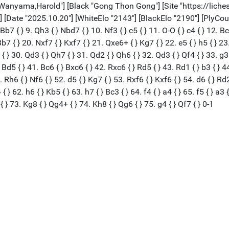
Wanyama,Harold"] [Black "Gong Thon Gong"] [Site "https://lic
ate "2025.10.20"] [WhiteElo "2143"] [BlackElo "2190"] [PlyCount "150
} Bb7 { } 9. Qh3 { } Nbd7 { } 10. Nf3 { } c5 { } 11. O-O { } c4 { } 12. Bc
 Bb7 { } 20. Nxf7 { } Kxf7 { } 21. Qxe6+ { } Kg7 { } 22. e5 { } h5 { } 
{ } 30. Qd3 { } Qh7 { } 31. Qd2 { } Qh6 { } 32. Qd3 { } Qf4 { } 33. g3 
} Bd5 { } 41. Bc6 { } Bxc6 { } 42. Rxc6 { } Rd5 { } 43. Rd1 { } b3 { } 4
. Rh6 { } Nf6 { } 52. d5 { } Kg7 { } 53. Rxf6 { } Kxf6 { } 54. d6 { } Rd
 } 62. h6 { } Kb5 { } 63. h7 { } Bc3 { } 64. f4 { } a4 { } 65. f5 { } a3 
 } 73. Kg8 { } Qg4+ { } 74. Kh8 { } Qg6 { } 75. g4 { } Qf7 { } 0-1