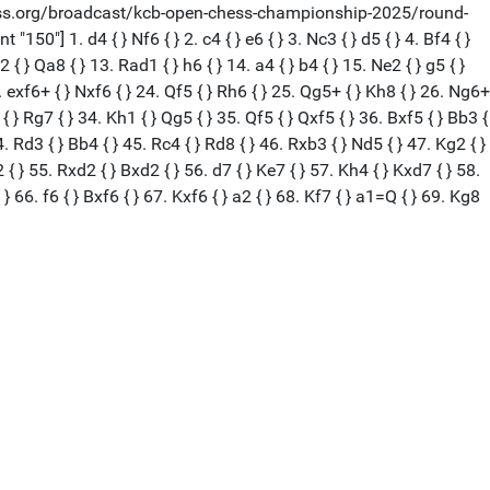
hess.org/broadcast/kcb-open-chess-championship-2025/round-
"] 1. d4 { } Nf6 { } 2. c4 { } e6 { } 3. Nc3 { } d5 { } 4. Bf4 { }
2 { } Qa8 { } 13. Rad1 { } h6 { } 14. a4 { } b4 { } 15. Ne2 { } g5 { }
23. exf6+ { } Nxf6 { } 24. Qf5 { } Rh6 { } 25. Qg5+ { } Kh8 { } 26. Ng6+
{ } Rg7 { } 34. Kh1 { } Qg5 { } 35. Qf5 { } Qxf5 { } 36. Bxf5 { } Bb3 {
4. Rd3 { } Bb4 { } 45. Rc4 { } Rd8 { } 46. Rxb3 { } Nd5 { } 47. Kg2 { }
2 { } 55. Rxd2 { } Bxd2 { } 56. d7 { } Ke7 { } 57. Kh4 { } Kxd7 { } 58.
{ } 66. f6 { } Bxf6 { } 67. Kxf6 { } a2 { } 68. Kf7 { } a1=Q { } 69. Kg8