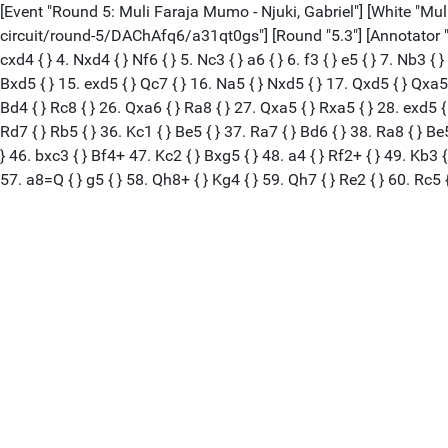
[Event "Round 5: Muli Faraja Mumo - Njuki, Gabriel"] [White "Mu
circuit/round-5/DAChAfq6/a31qt0gs"] [Round "5.3"] [Annotator ""] [R
cxd4 { } 4. Nxd4 { } Nf6 { } 5. Nc3 { } a6 { } 6. f3 { } e5 { } 7. Nb3 { 
Bxd5 { } 15. exd5 { } Qc7 { } 16. Na5 { } Nxd5 { } 17. Qxd5 { } Qxa5 { 
Bd4 { } Rc8 { } 26. Qxa6 { } Ra8 { } 27. Qxa5 { } Rxa5 { } 28. exd5 { 
Rd7 { } Rb5 { } 36. Kc1 { } Be5 { } 37. Ra7 { } Bd6 { } 38. Ra8 { } Be5
} 46. bxc3 { } Bf4+ 47. Kc2 { } Bxg5 { } 48. a4 { } Rf2+ { } 49. Kb3 { }
57. a8=Q { } g5 { } 58. Qh8+ { } Kg4 { } 59. Qh7 { } Re2 { } 60. Rc5 {