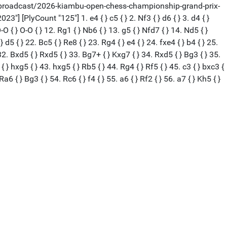
.org/broadcast/2026-kiambu-open-chess-championship-grand-prix-
] [PlyCount "125"] 1. e4 { } c5 { } 2. Nf3 { } d6 { } 3. d4 { }
O-O { } O-O { } 12. Rg1 { } Nb6 { } 13. g5 { } Nfd7 { } 14. Nd5 { }
d5 { } 22. Bc5 { } Re8 { } 23. Rg4 { } e4 { } 24. fxe4 { } b4 { } 25.
 32. Bxd5 { } Rxd5 { } 33. Bg7+ { } Kxg7 { } 34. Rxd5 { } Bg3 { } 35.
{ } hxg5 { } 43. hxg5 { } Rb5 { } 44. Rg4 { } Rf5 { } 45. c3 { } bxc3 {
a6 { } Bg3 { } 54. Rc6 { } f4 { } 55. a6 { } Rf2 { } 56. a7 { } Kh5 { }