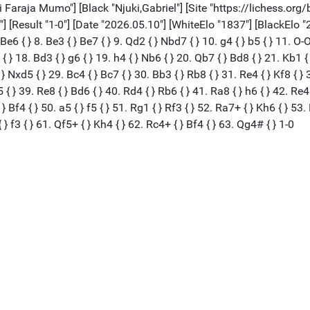
li Faraja Mumo"] [Black "Njuki,Gabriel"] [Site "https://lichess
esult "1-0"] [Date "2026.05.10"] [WhiteElo "1837"] [BlackElo "2023"
} Be6 { } 8. Be3 { } Be7 { } 9. Qd2 { } Nbd7 { } 10. g4 { } b5 { } 11. O-
} 18. Bd3 { } g6 { } 19. h4 { } Nb6 { } 20. Qb7 { } Bd8 { } 21. Kb1 { } 
} Nxd5 { } 29. Bc4 { } Bc7 { } 30. Bb3 { } Rb8 { } 31. Re4 { } Kf8 { }
 { } 39. Re8 { } Bd6 { } 40. Rd4 { } Rb6 { } 41. Ra8 { } h6 { } 42. Re4 
 Bf4 { } 50. a5 { } f5 { } 51. Rg1 { } Rf3 { } 52. Ra7+ { } Kh6 { } 53. R
 } f3 { } 61. Qf5+ { } Kh4 { } 62. Rc4+ { } Bf4 { } 63. Qg4# { } 1-0