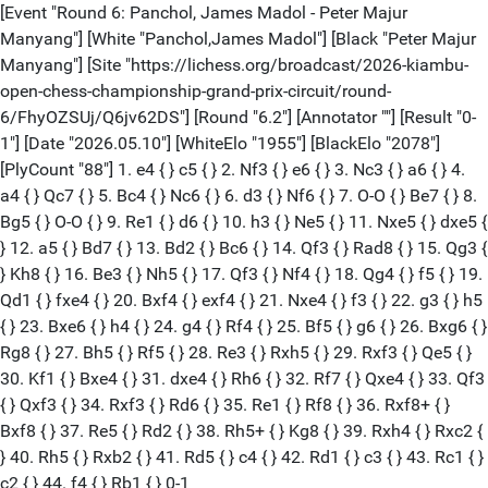
[Event "Round 6: Panchol, James Madol - Peter Majur
Manyang"] [White "Panchol,James Madol"] [Black "Peter Majur
Manyang"] [Site "https://lichess.org/broadcast/2026-kiambu-
open-chess-championship-grand-prix-circuit/round-
6/FhyOZSUj/Q6jv62DS"] [Round "6.2"] [Annotator ""] [Result "0-
1"] [Date "2026.05.10"] [WhiteElo "1955"] [BlackElo "2078"]
[PlyCount "88"] 1. e4 { } c5 { } 2. Nf3 { } e6 { } 3. Nc3 { } a6 { } 4.
a4 { } Qc7 { } 5. Bc4 { } Nc6 { } 6. d3 { } Nf6 { } 7. O-O { } Be7 { } 8.
Bg5 { } O-O { } 9. Re1 { } d6 { } 10. h3 { } Ne5 { } 11. Nxe5 { } dxe5 {
} 12. a5 { } Bd7 { } 13. Bd2 { } Bc6 { } 14. Qf3 { } Rad8 { } 15. Qg3 {
} Kh8 { } 16. Be3 { } Nh5 { } 17. Qf3 { } Nf4 { } 18. Qg4 { } f5 { } 19.
Qd1 { } fxe4 { } 20. Bxf4 { } exf4 { } 21. Nxe4 { } f3 { } 22. g3 { } h5
{ } 23. Bxe6 { } h4 { } 24. g4 { } Rf4 { } 25. Bf5 { } g6 { } 26. Bxg6 { }
Rg8 { } 27. Bh5 { } Rf5 { } 28. Re3 { } Rxh5 { } 29. Rxf3 { } Qe5 { }
30. Kf1 { } Bxe4 { } 31. dxe4 { } Rh6 { } 32. Rf7 { } Qxe4 { } 33. Qf3
{ } Qxf3 { } 34. Rxf3 { } Rd6 { } 35. Re1 { } Rf8 { } 36. Rxf8+ { }
Bxf8 { } 37. Re5 { } Rd2 { } 38. Rh5+ { } Kg8 { } 39. Rxh4 { } Rxc2 {
} 40. Rh5 { } Rxb2 { } 41. Rd5 { } c4 { } 42. Rd1 { } c3 { } 43. Rc1 { }
c2 { } 44. f4 { } Rb1 { } 0-1