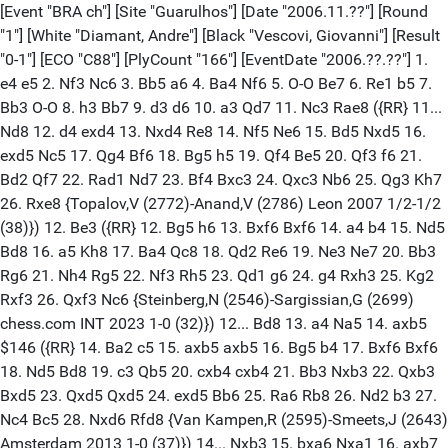
[Event "BRA ch"] [Site "Guarulhos"] [Date "2006.11.??"] [Round "1"] [White "Diamant, Andre"] [Black "Vescovi, Giovanni"] [Result "0-1"] [ECO "C88"] [PlyCount "166"] [EventDate "2006.??.??"] 1. e4 e5 2. Nf3 Nc6 3. Bb5 a6 4. Ba4 Nf6 5. O-O Be7 6. Re1 b5 7. Bb3 O-O 8. h3 Bb7 9. d3 d6 10. a3 Qd7 11. Nc3 Rae8 ({RR} 11... Nd8 12. d4 exd4 13. Nxd4 Re8 14. Nf5 Ne6 15. Bd5 Nxd5 16. exd5 Nc5 17. Qg4 Bf6 18. Bg5 h5 19. Qf4 Be5 20. Qf3 f6 21. Bd2 Qf7 22. Rad1 Nd7 23. Bf4 Bxc3 24. Qxc3 Nb6 25. Qg3 Kh7 26. Rxe8 {Topalov,V (2772)-Anand,V (2786) Leon 2007 1/2-1/2 (38)}) 12. Be3 ({RR} 12. Bg5 h6 13. Bxf6 Bxf6 14. a4 b4 15. Nd5 Bd8 16. a5 Kh8 17. Ba4 Qc8 18. Qd2 Re6 19. Ne3 Ne7 20. Bb3 Rg6 21. Nh4 Rg5 22. Nf3 Rh5 23. Qd1 g6 24. g4 Rxh3 25. Kg2 Rxf3 26. Qxf3 Nc6 {Steinberg,N (2546)-Sargissian,G (2699) chess.com INT 2023 1-0 (32)}) 12... Bd8 13. a4 Na5 14. axb5 $146 ({RR} 14. Ba2 c5 15. axb5 axb5 16. Bg5 b4 17. Bxf6 Bxf6 18. Nd5 Bd8 19. c3 Qb5 20. cxb4 cxb4 21. Bb3 Nxb3 22. Qxb3 Bxd5 23. Qxd5 Qxd5 24. exd5 Bb6 25. Ra6 Rb8 26. Nd2 b3 27. Nc4 Bc5 28. Nxd6 Rfd8 {Van Kampen,R (2595)-Smeets,J (2643) Amsterdam 2013 1-0 (37)}) 14... Nxb3 15. bxa6 Nxa1 16. axb7 Be7 17. Ba7 c6 18. b8=Q Rxb8 19. Bxb8 Nxc2 20. Qxc2 Rxb8 21. d4 exd4 22. Nxd4 g6 23. Qa4 Rc8 24. Re2 Qb7 25. Qb3 Qxb3 26. Nxb3 Kf8 27. Rd2 Ra8 28. g3 Nd7 29. Kg2 Ra6 30. Rc2 Bf6 31. Nd2 Ne5 32. Nf3 Ke7 33. Nxe5 Bxe5 34. Kf3 Rb6 35. Ke2 f5 36. exf5 gxf5 37. Nd1 f4 38. gxf4 Bxf4 39. Rc3 Be5 40. Re3 Rb4 41. b3 Kf6 42. Rd3 d5 43. Ne3 Ke6 44. Kf3 Rf4+ 45. Kg2 Bd4 46. Kg3 Re4 47. Nc2 Be5+ 48. Kf3 c5 49. Ne3 Rf4+ 50. Kg2 Bd4 51. Kg3 Re4 52. Nc2 Be5+ 53. Kf3 Rf4+ 54. Kg2 Rf7 55. Ne3 Rd7 56. Kf3 Bf6 57. Kg4 Ke5 58. Kf3 h5 59. Rd1 Ke6 60. Rd3 Be5 61. Ke2 Ba1 62. Nc2 Bb2 63. Re3+ Kd6 64. Rd3 Kc6 65. Ne3 Be5 66. Nc2 Ra7 67. Rf3 Kd6 68. Rd3 Ra2 69. Kd1 Bf4 70. Rf3 Ke5 71. Rc3 Kd6 72. Rf3 Be5 73. Rd3 d4 74. Rd2 Bf4 75. Rd3 Ke5 76. f3 Rb2 77. Na3 Rh2 78. Nc4+ Kd5 79. Nb6+ Kc6 80. Nc4 Rxh3 81. Kc2 Rh2+ 82. Kb1 Rh1+ 83. Ka2 h4 0-1 [Event "BRA ch"] [Site "Guarulhos"] [Date "2006.11.??"] [Round "1"] [White "El Debs, Felipe"] [Black "di Berardino, Diego"] [Result "1-0"] [ECO "E92"] [PlyCount "87"] [EventDate "2006.??.??"] 1. d4 {Mikhalevski,V} Nf6 2. c4 g6 3. Nc3 Bg7 4. e4 d6 5. Nf3 O-O 6. Be2 e5 7. Be3 Ng4 8. Bg5 f6 9. Bc1 ({RR} 9. Bh4) 9... exd4 ({RR} 9... f5 10. h3 Nxf2) 10. Nxd4 f5 11. O-O ({RR} 11. h3 Ne5 12. exf5 gxf5 13. Nd5 Ng6 14. O-O Nc6 15. Nb5 Rf7 16. Bh5 a6 17. Nbc3) 11... fxe4 12. Bxg4 Bxg4 13. Qxg4 Bxd4 14. Nd5 ({RR} 14. Bh6 Bg7 ({RR} 14... Re8) 15. Bxg7 Kxg7 16. Qxe4 Nc6 17. Nd5) ({RR} 14. Qxe4 Nc6 15. Be3 Bxe3 ({RR} 15... Bxc3) 16. Qxe3 Qh4 17. Qe4 Qxe4 18. Nxe4 Ne5 19. b3 a5) 14... Nc6 ({RR} 14... Rf5 15. Be3 Bg7 16. Qxe4 Nc6 17. Rad1 Qd7 18. Qh4 Re8 19. Bg5 Qf7 20. b3) ({RR} 14... Qd7 15. Qxd7 Nxd7 16. Bh6 Rf7 17. Nxc7 Rc8 18. Nb5 Bxb2 19. Rad1 Be5 20. Nxd6 Bxd6 21. Rxd6 Rxc4 22. Re6 Nf6 23. Rd1 Rc8 24. h3 Re8 25. Rdd6) 15. Bg5 $146 ({RR} 15. Be3 Bg7 ({RR} 15... Bxb2 16. Rab1 Be5 17. Rxb7 Qc8 18. Qxc8 Rfxc8 19. Rxc7) 16. Qxe4 Qd7 17. Rad1 ({RR} 17. Rae1 Rae8 18. Qh4 Ne7) 17... Rae8 18. Qc2 ({RR} 18. Qh4) 18... Ne5 19. h3 ({RR} 19. b3 c6 20. Nc3) 19... c6 20. Nb4 ({RR} 20. Nf4) 20... Nf3+ 21. Kh1 ({RR} 21. gxf3 Qxh3 22. c5 Rxf3 23. Qc4+ Kh8 24. Bg5 Qf5 ({RR} 24... Be5 25. Qh4) 25. Rfe1 ({RR} 25. Bh4 Rf4 26. Qc2 Rxh4 27. Qxf5 gxf5 28. Nc2 Rg8) 25... Qxg5+ 26. Kf1 Ref8 27. Nd3 dxc5) 21... Re5 22. g4 Rh5 23. Kg2 ({RR} 23. gxh5 Qxh3#) 23... Nh4+ 24. Kh2 ({RR} 24. Kg1 Rf3 25. Qe4 ({RR} 25. Rxd6 Qxd6 26. gxh5 Qe6) 25... Re5) 24... Rf3 25. Bd4 Qf7 ({RR} 25... Nf5 26. gxf5 Rfxh3+ 27. Kg2 Rh2+ 28. Kg1 ({RR} 28. Kf3 R5h3+ 29. Ke2 Qe8+ 30. Kd2 Bh6+ 31. Be3 Qxe3#) 28... Qe7 29. f6 Qe6) 26. Qe4 ({RR} 26. Qe2 Re5 27. Be3 ({RR} 27. Qd2 Rxh3+ 28. Kxh3 Qf3+ 29. Kxh4 Bf6+ 30. g5 Re4+) 27... Rexe3 28. fxe3 Be5+ 29. Kg1 Rg3+ 30. Kh1 Rxh3+ 31. Kg1 Bh2+ 32. Qxh2 ({RR} 32. Kh1 Qe6) 32... Nf3+ 33. Rxf3 Qxf3 34. Qxh3 Qxh3) 26... Be5+ ({RR} 26... Bxd4 27. Qxd4 ({RR} 27. Rxd4 Rxf2+ 28. Rxf2 Qxf2+ 29. Kh1 Re5) 27... Rxh3+) 27. Kg1 ({RR} 27. Bxe5 Rxe5 28. Qd4 Rxh3+ 29. Kxh3 ({RR} 29. Kg1 Rh1+ 30. Kxh1 Qf3+ 31. Kg1 Qg2#) 29... Qf3+ 30. Kxh4 g5+ 31. Kh5 Qh3#) 27... Rf4 ({RR} 27... Rxh3 28. f4 Rg3+ 29. Kf2 Rxg4 30. Ke2 ({RR} 30. Ke1 Bxf4) 30... Nf5 31. Ke1 Qxc4) 28. Qe2 Nf3+ 29. Kg2 Rxg4+ {Popov,V (2570)-Djukic,N (2521) Saint Vincent 2005 CBM 110 [Mikhalevski,V] 0-1} {RR} 30. hxg4 Rh2#) 15... Qc8 16. Qxe4 Bxb2 17. Rab1 Bg7 18. Rfe1 Rb8 19. Qh4 Rf7 20. Rb3 Qd7 21. Rh3 Be5 22. Kh1 Re8 23. Rhe3 Ref8 24. f4 Nd4 25. Re4 Ne6 26. Ne7+ Rxe7 27. Bxe7 Rxf4 28. Rxf4 Nxf4 29. Bg5 Ne6 30. Bh6 Qf7 31. Qe4 c6 32. Be3 a6 33. Rb1 Qc7 34. Qg4 Qd7 35. Bh6 b5 36. Rf1 Bg7 37. Bxg7 Kxg7 38. Re1 Kf6 39. Qh4+ Kg7 40. Qh3 Kf6 41. Qc3+ Kg5 42. Rd1 Nf4 43. Qg3+ Kf5 44. Rf1 1-0 [Event "BRA ch"] [Site "Guarulhos"] [Date "2006.11.??"] [Round "1"] [White "Fier, Alexandr"] [Black "Mann de Toledo, James"] [Result "1/2-1/2"] [ECO "C33"] [PlyCount "192"] [EventDate "2006.??.??"] 1. e4 e5 2. f4 exf4 3. Bc4 d5 4. Bxd5 Nf6 5. Nc3 Bb4 6. Nf3 Bxc3 7. dxc3 c6 8. Bc4 Qxd1+ 9. Kxd1 O-O ({RR} 9... Nh5 10. Ne5 Be6 11. Bxe6 fxe6 12. Nd3 O-O 13. Nc5 Nd7 14. Nxe6 Rf6 15. Nd4 Re8 16. Re1 Rg6 17. Re2 Ndf6 18. e5 Ng4 19. Nf3 Rge6 20. b3 Nxe5 21. Nd4 Rd6 22. Ba3 Rd5 23. Ke1 c5 24. Nf3 {Fernandez Guillen, E (2462)-Shirov,A (2668) Sant Boi ESP 2023 1/2-1/2 (36)}) 10. Bxf4 Nxe4 11. Re1 Bf5 12. Nh4 $146 ({RR} 12. Kc1 Re8 13. Nh4 Bc8 14. Bd3 Nf6 15. Rxe8+ Nxe8 16. Kd2 Be6 17. Re1 Nd7 18. Nf3 Nc5 19. Be5 Rd8 20. Nd4 Nd6 21. Nxe6 Nxe6 22. Kc1 c5 23. Rd1 Nc8 24. Be4 Rxd1+ 25. Kxd1 Nd8 26. Bc7 Nc6 {Bangiev,A (2409)-Schulz, J (2217) Germany 2014 1-0 (40)}) 12... Bg4+ 13. Kc1 Nf6 14. h3 Bd7 15. a4 Nd5 16. Bd6 Rd8 17. Nf3 Be6 18. Bg3 Na6 19. Nd4 Bd7 20. a5 Re8 21. Bxa6 bxa6 22. Kd2 c5 23. Nb3 Rac8 24. Bd6 Nf6 25. Be7 Be6 26. Bxf6 gxf6 27. c4 Bxc4 28. Rxe8+ Rxe8 29. Nxc5 Re2+ 30. Kc3 Bb5 31. Rg1 Kf8 32. Nb3 Re3+ 33. Kd2 Re2+ 34. Kd1 Re5 35. Nd4 Bc4 36. b4 Re4 37. c3 Re3 38. Kd2 Rd3+ 39. Kc2 Rg3 40. Nf3 Bd5 41. Ne1 Ke7 42. Kd2 Be4 43. Rf1 Ke6 44. Rf2 f5 45. Re2 Kd5 46. Re3 f4 47. Re2 f5 48. Rf2 Ke5 49. h4 h5 50. Nf3+ Kd5 51. Ne1 Kc4 52. Rxf4 Rxc3 53. Nf3 Rc2+ 54. Ke3 Rxg2 55. Nd2+ Rxd2 56. Kxd2 Kxb4 57. Rf1 Kxa5 58. Kc3 Kb5 59. Rg1 Bf3 60. Rg7 Kb6 61. Rf7 Bg4 62. Kc4 Be2+ 63. Kd5 Bf3+ 64. Ke6 Bg4 65. Kd5 a5 66. Rf8 a4 67. Rb8+ Ka5 68. Kc5 a6 69. Kc4 f4 70. Kc3 Be2 71. Rf8 f3 72. Rf5+ Kb6 73. Kc2 a3 74. Kb3 Kc6 75. Kxa3 Kd6 76. Kb2 Ke6 77. Rf8 Ke5 78. Kc3 Ke4 79. Kd2 Bb5 80. Rf7 Bc4 81. Rc7 Bb5 82. Ke1 Kf4 83. Rg7 Ke3 84. Re7+ Kd4 85. Kf2 a5 86. Rh7 a4 87. Rxh5 Kc4 88. Rf5 a3 89. Rxf3 Kb4 90. Rf4+ Bc4 91. Rd4 Kc3 92. Rd1 a2 93. Ke3 Bf7 94. Rf1 Bg6 95. Ra1 Kb2 96. Rxa2+ Kxa2 1/2-1/2 [Event "BRA ch"] [Site "Guarulhos"] [Date "2006.11.??"] [Round "1"] [White "Leitao, Rafael"] [Black "Milos Jr, Gilberto"] [Result "1/2-1/2"] [ECO "C42"] [PlyCount "42"] [EventDate "2006.??.??"] 1. e4 e5 2. Nf3 Nf6 3. Nxe5 d6 4. Nf3 Nxe4 5. d4 d5 6. Bd3 Bd6 7. O-O O-O 8. c4 c6 9. Nc3 Nxc3 10. bxc3 dxc4 11. Bxc4 Bg4 12. h3 Bh5 13. g4 Bg6 14. Ne5 Nd7 15. Nxg6 hxg6 16. Qf3 Qf6 17. Kg2 Rfe8 ({RR} 17... Nb6 18. Bb3 Rfd8 19. Rb1 Rd7 20. a4 Qxf3+ 21. Kxf3 a5 22. Re1 Rb8 23. Kg2 Na8 24. d5 Kf8 25. Rd1 c5 26. Bc4 Nc7 27. Rb6 Na6 28. Rb3 Nc7 29. Be3 Be7 30. Rdb1 Nxd5 31. Bxd5 Rxd5 32. Rxb7 { Culum,S (2369)-Muratovic,E (2333) Sarajevo BIH 2023 1/2-1/2 (46)}) 18. a4 $146 ({RR} 18. Be3 g5 19. Qxf6 gxf6 20. Bd3 Nf8 21. Rab1 Re7 22. Rfe1 Rae8 23. Bd2 Rxe1 24. Bxe1 Ne6 25. Bd2 Bf4 26. Be1 b5 27. Kf3 Rd8 28. Be4 c5 29. d5 Nc7 30. c4 bxc4 31. Ba5 Be5 32. Rb7 Rc8 {Maksimovic,B (2468)-Di Nicolantonio,L (2387) chess.com INT 2022 1-0 (38)}) 18... Rad8 19. a5 Qxf3+ 20. Kxf3 Nf6 21. Bg5 c5 1/2-1/2 [Event "BRA ch"] [Site "Guarulhos"] [Date "2006.11.??"] [Round "1"] [White "Limp, Eduardo Thelio"] [Black "van Riemsdijk, Herman C"] [Result "0-1"] [ECO "A13"] [PlyCount "68"] [EventDate "2006.??.??"] 1. c4 e6 2. Nf3 Nf6 3. b3 d5 4. Bb2 Be7 5. e3 O-O 6. Be2 c5 7. O-O Nc6 8. d4 cxd4 9. Nxd4 Bd7 10. Nd2 Rc8 ({RR} 10... Nxd4 11. Bxd4 Bc6 12. Rc1 a6 13. Rc2 Rc8 14. Qa1 dxc4 15. Nxc4 Bxg2 16. Kxg2 b5 17. Rd1 Qd5+ 18. Bf3 Qg5+ 19. Kh1 Qf5 20. Bb7 Qxc2 21. Bxc8 Rxc8 22. Nd2 Qf5 23. f3 Rc2 24. e4 Qf4 25. Be5 { Vachier Lagrave,M (2779)-Dominguez Perez,L (2739) chess.com INT 2018 0-1}) 11. a3 ({RR} 11. Rc1 Nxd4 12. Bxd4 Bc5 13. Bb2 Bc6 14. Bf3 d4 15. exd4 Bxd4 16. Bxd4 Qxd4 17. Bxc6 Rxc6 18. Nf3 Qf4 19. Rc3 Rd6 20. Rd3 Rfd8 21. Rxd6 Rxd6 22. Qe2 Qe4 23. Qb2 Qf4 24. h3 Ne4 25. Qa3 a6 {Gasparyan,M (1762)-Tsotsonava,E (2053) Batumi GEO 2023 1-0 (40)}) 11... Qc7 $146 ({RR} 11... a6 12. N4f3 Qc7 13. Qb1 dxc4 14. Bxc4 Rfd8 15. b4 Ng4 16. Rc1 Bf6 17. Be2 Qb8 18. Bxf6 Nxf6 19. Qb2 Ne7 20. Ne5 Be8 21. Nb3 Ng6 22. Nxg6 hxg6 23. Bf3 b6 24. h4 a5 25. Nd2 axb4 26. axb4 {Becerra Rivero,J (2551)-Lenderman,A (2601) ICC INT 2014 1/2-1/2 (42)} ) 12. b4 dxc4 13. Nxc4 Rfd8 14. Rc1 Qb8 15. Qb3 b5 16. Na5 Nxa5 17. bxa5 e5 18. Rxc8 Rxc8 19. Nf3 Rc5 20. Bc3 e4 21. Nd2 Be6 22. Qb2 Qc7 23. Nb1 a6 24. Re1 Nd5 25. Be5 Rc2 26. Bxc7 Rxb2 27. Be5 Ra2 28. Bd1 Nf6 29. Re2 Rxe2 30. Bxe2 Nd7 31. Bd4 Nb8 32. Nc3 Bxa3 33. Nxb5 axb5 34. Bxb5 Bc8 0-1 [Event "BRA ch"] [Site "Guarulhos"] [Date "2006.11.??"] [Round "1"] [White "Oliveira, Jefferson"] [Black "Pelikian, Jefferson"] [Result "1/2-1/2"] [ECO "B14"] [PlyCount "66"] [EventDate "2006.??.??"] 1. e4 {ChessBase} c6 2. d4 d5 3. exd5 cxd5 4. c4 Nf6 5. Nc3 e6 6. Nf3 Be7 7. cxd5 Nxd5 8. Bc4 Nxc3 9. bxc3 O-O 10. O-O Nd7 11. Re1 ({RR} 11. Bd3 Qc7 12. Qe2 ({RR} 12. Qc2 Nf6 13. Ne5 h6 14. Bf4 Bd6 15. Rae1 b6 16. Bxh6 gxh6 17. Qd2 Nh7 18. Qxh6) 12... Re8 13. c4 g6 14. c5 Nf6 15. Ne5 Bd7 16. Bf4 Qc8 17. Rab1 Nd5 18. Bg3 Rf8 19. Rfc1 Bf6 20. Nc4 Bxd4 21. Nd6 Qd8 22. Nxb7 Qf6 23. c6 Bc8 24. Rb3 e5 25. Be4 Be6 {Anand,V (2765)-Adams,M (2680) Groningen 1997 CBM 063 [ChessBase] 1-0 (65)}) ({RR} 11. Qd3 Bf6 12. Re1 a6 13. Qe4 Qa5 14. Bd3 g6 15. Bd2 Rd8 16. Qf4 Qa3 17. Ng5 Qe7 18. Qh4 Nf8 19. Qg3 Bg7 20. h4 h6 21. Nf3 Nd7 22. Re2 Nf6 23. Ne5 Nh5 24. Qg4 Nf6 25. Qf3 Nd7 {Large,P (2235)-Stone,A (2102) Egham ENG 2023 1-0 (42)}) 11..