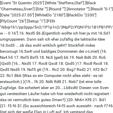
[Event "St Quentin 2025"] [White "Steffens,Olaf"] [Black
"Charmeteau,Sven"] [Site ""] [Round ""] [Annotator ""] [Result "0-1"]
[Date "2025.07.05"] [WhiteElo "2180"] [BlackElo "2330"]
[PlyCount "26"] [Setup "1"] [FEN
"rbbqr1k1/pp3ppp/5n2/1P1p1n2/3NpP2/PQN1P3/1B1PB1PP
w - - 0 16"] 16. Nxd5 $6 {Eigentlich wollte ich hier ja mit 16.Sd1
umgruppieren. Dann sah ich eher zufällig die taktische Idee
16.Sxd5 ... ob das wohl wirklich geht? Stockfish indes
bevorzugt 16.Sa4! und baldiges Dominieren der c-Linie!} (16.
Na4 h5 17. Nxf5 Bxf5 18. Nc5 {geil} b6 19. Na6 Bd6 20. Rc6
)Qxd5 (16... Nxd5 17. Rxc8 Qxc8 18. Qxd5 )17. Rxc8 Rxc8 18.
Qxd5 Nxd5 19. Nxf5 g6 (19... Rc2 20. Bxg7 Rxd2 21. Kf2 Bc7
22. Rc1 Bb6 {Was so ein Computer nicht alles sieht - es ist
erstaunlich.} )(19... f6 20. Nd6 Rd8 21. Nxb7 {ist eine tolle
Zugfolge. Sie scheitert aber an 20....Lb8xd6! Diesen von Sven
gut versteckten Läufer habe ich hier wiederholt nicht registiert -
das ist vermutlich kein gutes Omen?} )20. Nh6+ Kf8 21. Bd1
(21. f5 f6 $1 {So aussichtsreich f4-f5 auch aussieht - nach f7-f6
löst sich der weiße Elan in Luft auf. Ich verstand das