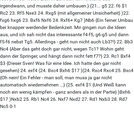
irgendwann, und musste daher umbauen.} (21... g5 22. f6 $1
Rc2 23. Rf5 Nxe3 24. Rxg5 {mit allgemeiner Unsicherheit} )22.
fxg6 hxg6 23. Bxf6 Nxf6 24. Rxf6+ Kg7 )Nb6 {Ein feiner Umbau
bei knapper werdender Bedenkzeit. Mir gingen nun die Ideen
aus, und ich sah nicht das interessante f4-f5, g6-g5 und dann
f5-f6 nebst Tg5. Allerdings - geht nun nicht auch Lb3?!} 22. Bb3
Nc4 {Aber das geht doch gar nicht, wegen Tc1? Wohin geht
dann der Springer, und hängt dann nicht fett f7?} 23. Rc1 Bxf4
$3 {Dieser Sven! Was für eine Idee. Ich hatte den gar nicht
gesehen} 24. exf4 (24. Bxc4 Bxh6 $17 )(24. Rxc4 Rxc4 25. Bxc4
{Oh nein! Ein Fehler - man soll, man muss ja gar nicht
automatisch wiedernehmen ...} (25. exf4 $1 {Und Weiß kann
noch ein wenig kämpfen - ganz anders als in der Partie} )Bxh6
$17 )Nxb2 25. Rb1 Nc4 26. Nxf7 Nxd2 27. Rd1 Nxb3 28. Rd7
Nc5 0-1